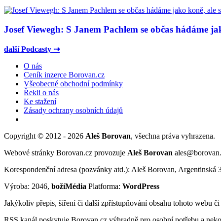
Josef Viewegh: S Janem Pachlem se občas hádáme jako
další Podcasty ⇢
O nás
Ceník inzerce Borovan.cz
Všeobecné obchodní podmínky
Řekli o nás
Ke stažení
Zásady ochrany osobních údajů
Copyright © 2012 - 2026
Aleš Borovan
, všechna práva vyhrazena.
Webové stránky Borovan.cz provozuje
Aleš Borovan
ales@borovan
Korespondenční adresa (pozvánky atd.): Aleš Borovan, Argentinská 
Výroba: 2046,
božíMédia
Platforma:
WordPress
Jakýkoliv přepis, šíření či další zpřístupňování obsahu tohoto webu č
RSS kanál poskytuje Borovan.cz výhradně pro osobní potřebu a neko