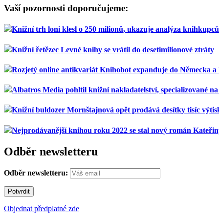
Vaší pozornosti doporučujeme:
Knižní trh loni klesl o 250 milionů, ukazuje analýza knihkupc
Knižní řetězec Levné knihy se vrátil do desetimilionové ztráty
Rozjetý online antikvariát Knihobot expanduje do Německa 
Albatros Media pohltil knižní nakladatelství, specializované na 
Knižní buldozer Mornštajnová opět prodává desítky tisíc výti
Nejprodávanější knihou roku 2022 se stal nový román Kateři
Odběr newsletteru
Odběr newsletteru:
Objednat předplatné zde