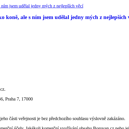
 koně, ale s ním jsem udělal jedny mých z nejlepších 
.cz.
36, Praha 7, 17000
i jeho části veřejnosti je bez předchozího souhlasu výslovně zakázáno.
merční účely. Jakékoli komerční využívání obsahu Borovan.cz nebo je