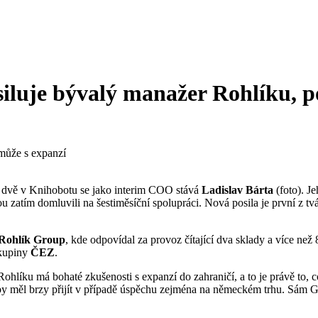
iluje bývalý manažer Rohlíku, p
 dvě v Knihobotu se jako interim COO stává
Ladislav Bárta
(foto). J
ou zatím domluvili na šestiměsíční spolupráci. Nová posila je první z 
Rohlík Group
, kde odpovídal za provoz čítající dva sklady a více než
skupiny
ČEZ
.
Rohlíku má bohaté zkušenosti s expanzí do zahraničí, a to je právě to
ý by měl brzy přijít v případě úspěchu zejména na německém trhu. Sám Ga