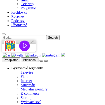
Celebrity
Polygrafie
Rychlovky
Recenze
Podcasty
Předplatné
Předplatné
Přihlášení
Byznysové segmenty
Televize
Film
Internet
Miliardáři
Mediální agentury
E-commerce
Start-up
Vydavatelství