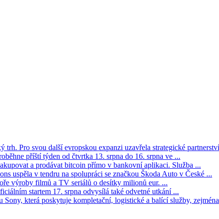
trh. Pro svou další evropskou expanzi uzavřela strategické partnerství 
oběhne příští týden od čtvrtka 13. srpna do 16. srpna ve ...
kupovat a prodávat bitcoin přímo v bankovní aplikaci. Služba ...
s uspěla v tendru na spolupráci se značkou Škoda Auto v České ...
ře výroby filmů a TV seriálů o desítky milionů eur. ...
iciálním startem 17. srpna odvysílá také odvetné utkání ...
Sony, která poskytuje kompletační, logistické a balící služby, zejména 