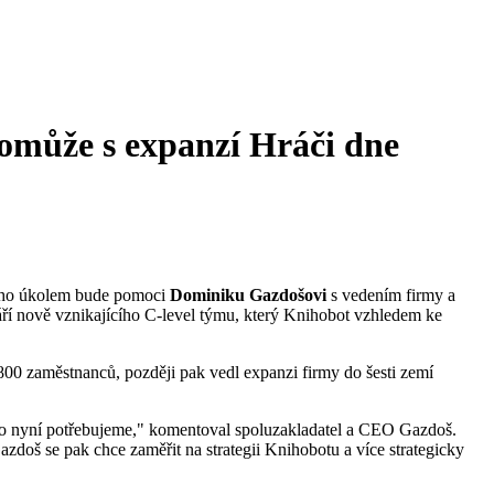
omůže s expanzí
Hráči dne
eho úkolem bude pomoci
Dominiku Gazdošovi
s vedením firmy a
tváří nově vznikajícího C-level týmu, který Knihobot vzhledem ke
 800 zaměstnanců, později pak vedl expanzi firmy do šesti zemí
, co nyní potřebujeme," komentoval spoluzakladatel a CEO Gazdoš.
zdoš se pak chce zaměřit na strategii Knihobotu a více strategicky