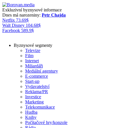
Exkluzivní byznysové informace
Dnes má narozeniny:
Petr Chajda
Netflix
73.69
$
Walt Disney
104.68
$
Facebook
589.9
$
Byznysové segmenty
Televize
Film
Internet
Miliardáři
Mediální agentury
E-commerce
Start-up
Vydavatelství
Reklama/PR
Investice
Marketing
Telekomunikace
Hudba
Knihy
Počítačové hry/konzole
Rádia