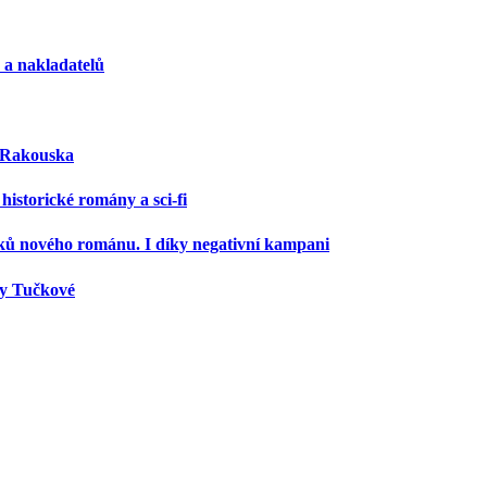
ů a nakladatelů
a Rakouska
historické romány a sci-fi
sků nového románu. I díky negativní kampani
ny Tučkové