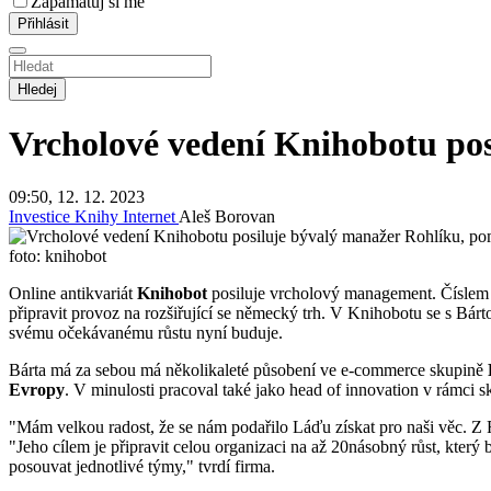
Zapamatuj si mě
Hledej
Vrcholové vedení Knihobotu pos
09:50, 12. 12. 2023
Investice
Knihy
Internet
Aleš Borovan
foto: knihobot
Online antikvariát
Knihobot
posiluje vrcholový management. Číslem
připravit provoz na rozšiřující se německý trh. V Knihobotu se s Bárt
svému očekávanému růstu nyní buduje.
Bárta má za sebou má několikaleté působení ve e-commerce skupině
Evropy
. V minulosti pracoval také jako head of innovation v rámci 
"Mám velkou radost, že se nám podařilo Láďu získat pro naši věc. Z 
"Jeho cílem je připravit celou organizaci na až 20násobný růst, kter
posouvat jednotlivé týmy," tvrdí firma.