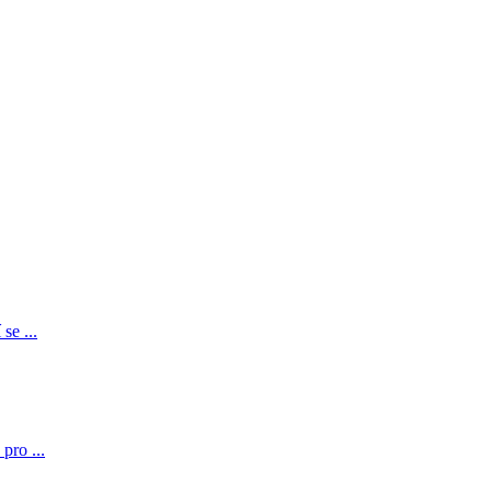
se ...
pro ...