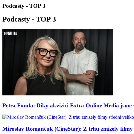
Podcasty - TOP 3
Podcasty - TOP 3
Petra Fonda: Díky akvizici Extra Online Media jsme vy
Miroslav Romančuk (CineStar): Z trhu zmizely filmy s