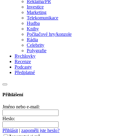
Reklama/PR
Investice
Marketing
Telekomunikace
Hudba
Knihy
Počítačové hry/konzole
Rádia
Celebrity
Polygrafie
Rychlovky
Recenze
Podcasty
Předplatné
Přihlášení
Jméno nebo e-mail:
Heslo:
Přihlásit
|
zapoměli jste heslo?