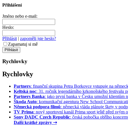
Přihlášení
Jméno nebo e-mail:
Heslo:
Přihlásit
|
zapoměli jste heslo?
Zapamatuj si mě
Rychlovky
Rychlovky
Partners
: finanční skupina Petra Borkovce vstupuje na německý 
Keltská noc
: 31. ročník legendárního krkonošského festivalu pr
Partners Banka
: jako první banka v Česku umožní klientům na
Škoda Auto
: komunikační agentura New School Communication
Německá podpora filmů
: německá vláda plánuje škrty v podpo
TV Prima
: nový sportovní kanál Prima sport ještě před svým of
Sony DADC Czech Republic
: česká pobočka obřího koncernu 
Další krátké zprávy ⇢