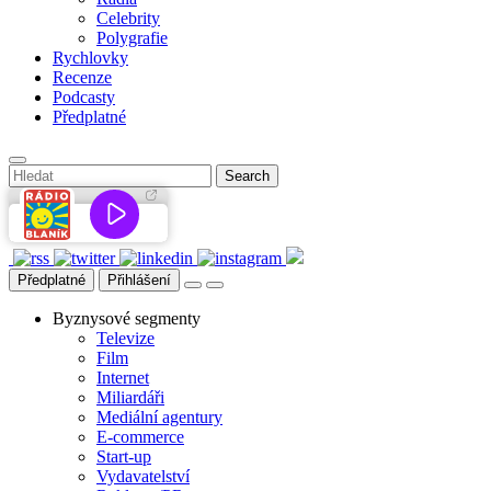
Celebrity
Polygrafie
Rychlovky
Recenze
Podcasty
Předplatné
Předplatné
Přihlášení
Byznysové segmenty
Televize
Film
Internet
Miliardáři
Mediální agentury
E-commerce
Start-up
Vydavatelství