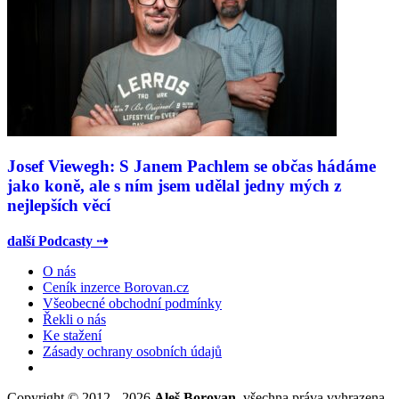
Josef Viewegh: S Janem Pachlem se občas hádáme
jako koně, ale s ním jsem udělal jedny mých z
nejlepších věcí
další Podcasty ⇢
O nás
Ceník inzerce Borovan.cz
Všeobecné obchodní podmínky
Řekli o nás
Ke stažení
Zásady ochrany osobních údajů
Copyright © 2012 - 2026
Aleš Borovan
, všechna práva vyhrazena.