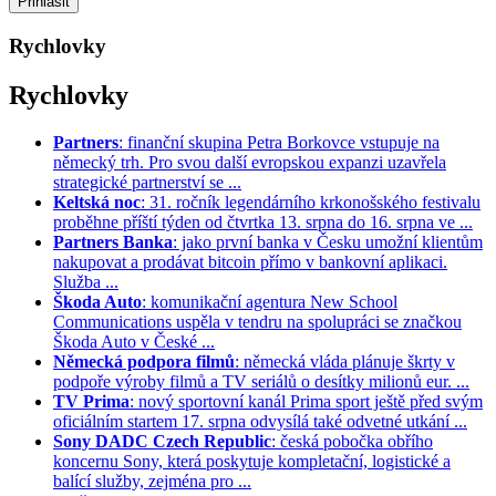
Rychlovky
Rychlovky
Partners
: finanční skupina Petra Borkovce vstupuje na
německý trh. Pro svou další evropskou expanzi uzavřela
strategické partnerství se ...
Keltská noc
: 31. ročník legendárního krkonošského festivalu
proběhne příští týden od čtvrtka 13. srpna do 16. srpna ve ...
Partners Banka
: jako první banka v Česku umožní klientům
nakupovat a prodávat bitcoin přímo v bankovní aplikaci.
Služba ...
Škoda Auto
: komunikační agentura New School
Communications uspěla v tendru na spolupráci se značkou
Škoda Auto v České ...
Německá podpora filmů
: německá vláda plánuje škrty v
podpoře výroby filmů a TV seriálů o desítky milionů eur. ...
TV Prima
: nový sportovní kanál Prima sport ještě před svým
oficiálním startem 17. srpna odvysílá také odvetné utkání ...
Sony DADC Czech Republic
: česká pobočka obřího
koncernu Sony, která poskytuje kompletační, logistické a
balící služby, zejména pro ...