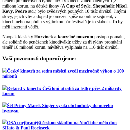
během premiérového týdne utržil v kinech zanedbatelných 1,2
milionu korun, na dětské ikony (
A Cup of Style
,
Shopaholic Nikol
,
Kovy
,
Pedro
atd.) bylo zvědavých pouhých 10 tisíc diváků. Jinými
slovy, jejich vliv a dopad je omezen spíše na online segment, v
kinech nebo na pódiu s výjimkou pár festivalů je to slabota. To by
měli inzerenti vědět.
Naopak klasický
Hurvínek a kouzelné muzeum
postupu pomalu,
ale solidně do peněženek kinodiváků: tržby za tři týdny promítání
téměř 16 milionů korun, návštěva vyšplhala na 116 tisíc diváků.
Vaší pozornosti doporučujeme:
Český kinotrh za sedm měsíců zvedl meziročně výkon o 100
milionů
Rekord v kinech: Češi loni utratili za lístky přes 2 miliardy
korun
Šéf Primy Marek Singer vysílá obchodníky do nového
byznysu
OSA: nejhranější českou skladbu na YouTube mělo duo
SHato & Paul Rockseek