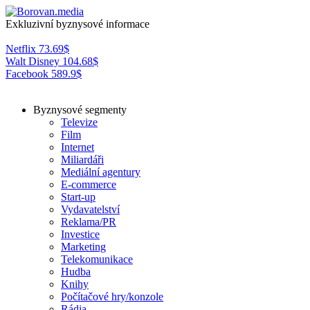
Exkluzivní byznysové informace
Netflix
73.69
$
Walt Disney
104.68
$
Facebook
589.9
$
Byznysové segmenty
Televize
Film
Internet
Miliardáři
Mediální agentury
E-commerce
Start-up
Vydavatelství
Reklama/PR
Investice
Marketing
Telekomunikace
Hudba
Knihy
Počítačové hry/konzole
Rádia