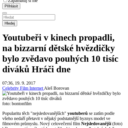
Zapamatuj si mě
Hledej
Youtubeři v kinech propadli,
na bizzarní dětské hvězdičky
bylo zvědavo pouhých 10 tisíc
diváků
Hráči dne
07:36, 19. 9. 2017
Celebrity
Film
Internet
Aleš Borovan
foto: bontonfilm
Popularitu těch "nejsledovanějších"
youtuberů
se zatím podle
všeho nedaří přetavit v nějaký podstatnější byznys model ve
filmovém průmyslu. Nový celovečerní film
Nejsledovanější
(foto)