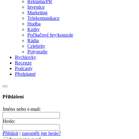
Reklama/PR
Investice
Marketing
Telekomunikace
Hudba
Knihy
Počítačové hry/konzole
Rádia
Celebrity
Polygrafie
Rychlovky
Recenze
Podcasty
Předplatné
Přihlášení
Jméno nebo e-mail:
Heslo:
Přihlásit
|
zapoměli jste heslo?