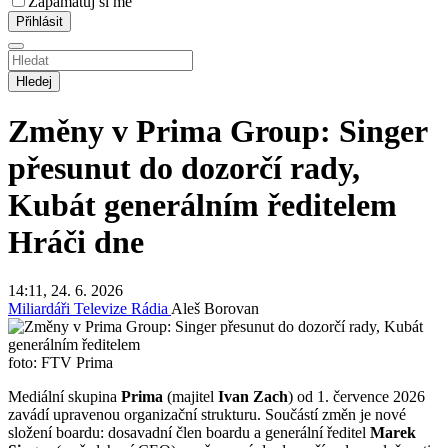
Zapamatuj si mě
Hledej
Změny v Prima Group: Singer
přesunut do dozorčí rady,
Kubát generálním ředitelem
Hráči dne
14:11, 24. 6. 2026
Miliardáři
Televize
Rádia
Aleš Borovan
foto: FTV Prima
Mediální skupina
Prima
(majitel
Ivan Zach
) od 1. července 2026
zavádí upravenou organizační strukturu. Součástí změn je nové
složení boardu: dosavadní člen boardu a generální ředitel
Marek