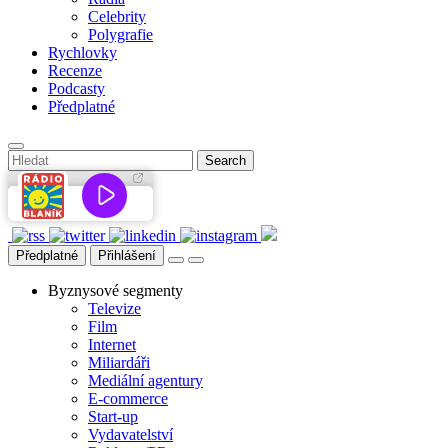
Celebrity
Polygrafie
Rychlovky
Recenze
Podcasty
Předplatné
Předplatné
Přihlášení
Byznysové segmenty
Televize
Film
Internet
Miliardáři
Mediální agentury
E-commerce
Start-up
Vydavatelství