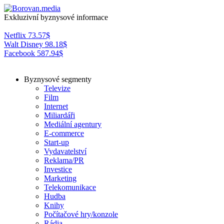
Exkluzivní byznysové informace
Netflix
73.57
$
Walt Disney
98.18
$
Facebook
587.94
$
Byznysové segmenty
Televize
Film
Internet
Miliardáři
Mediální agentury
E-commerce
Start-up
Vydavatelství
Reklama/PR
Investice
Marketing
Telekomunikace
Hudba
Knihy
Počítačové hry/konzole
Rádia