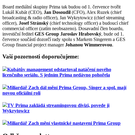
Board mediální skupiny Prima tak budou od 1. července tvořit
Lukáš Kubát (CEO),
Jan Dosoudil
(CFO), Alex Ruzek (chief
broadcasting & radio officer), Jan Wykrytowicz (chief streaming
officer),
Josef Stránský
(chief technology officer) a budoucí chief
commercial officer (zatím neobsazeno). Dosavadní člen boardu,
investiční ředitel
GES Group
Jaroslav Hrabovský
, bude od 1.
července součástí dozorčí rady spolu s Markem Singerem a GES
Group financial project manager
Johanou Wimmerovou
.
Vaší pozornosti doporučujeme:
Kubátův management odstartoval natáčení nového
licenčního seriálu. S jedním Prima nedávno pohořela
Miliardář Zach dál mění Prima Group, Singer a spol. mají
novou oficiální roli
TV Prima zakládá streamingovou divizi, povede ji
Wykrytowicz
Miliardář Zach mění vlastnické nastavení Prima Group