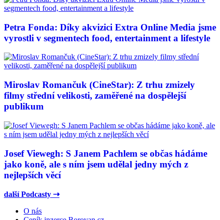
Petra Fonda: Díky akvizici Extra Online Media jsme
vyrostli v segmentech food, entertainment a lifestyle
Miroslav Romančuk (CineStar): Z trhu zmizely
filmy střední velikosti, zaměřené na dospělejší
publikum
Josef Viewegh: S Janem Pachlem se občas hádáme
jako koně, ale s ním jsem udělal jedny mých z
nejlepších věcí
další Podcasty ⇢
O nás
Ceník inzerce Borovan.cz