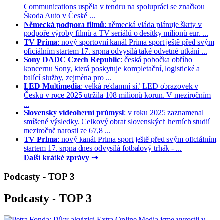
Communications uspěla v tendru na spolupráci se značkou
Škoda Auto v České ...
Německá podpora filmů
: německá vláda plánuje škrty v
podpoře výroby filmů a TV seriálů o desítky milionů eur. ...
TV Prima
: nový sportovní kanál Prima sport ještě před svým
oficiálním startem 17. srpna odvysílá také odvetné utkání ...
Sony DADC Czech Republic
: česká pobočka obřího
koncernu Sony, která poskytuje kompletační, logistické a
balící služby, zejména pro ...
LED Multimedia
: velká reklamní síť LED obrazovek v
Česku v roce 2025 utržila 108 milionů korun. V meziročním
...
Slovenský videoherní průmysl
: v roku 2025 zaznamenal
smíšené výsledky. Celkový obrat slovenských herních studií
meziročně narostl ze 67,8 ...
TV Prima
: nový kanál Prima sport ještě před svým oficiálním
startem 17. srpna dnes odvysílá fotbalový trhák - ...
Další krátké zprávy ⇢
Podcasty - TOP 3
Podcasty - TOP 3