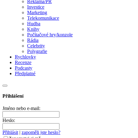
Reklama/PR
Investice
Marketing
Telekomunikace
Hudba
Knihy
Počítačové hry/konzole
Rádia
Celebrity
Polygrafie
Rychlovky
Recenze
Podcasty
Předplatné
Přihlášení
Jméno nebo e-mail:
Heslo:
Přihlásit
|
zapoměli jste heslo?