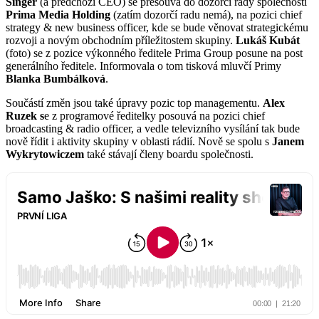
Singer
(a předchozí CEO) se přesouvá do dozorčí rady společnosti
Prima Media Holding
(zatím dozorčí radu nemá), na pozici chief
strategy & new business officer, kde se bude věnovat strategickému
rozvoji a novým obchodním příležitostem skupiny.
Lukáš Kubát
(foto) se z pozice výkonného ředitele Prima Group posune na post
generálního ředitele. Informovala o tom tisková mluvčí Primy
Blanka Bumbálková
.
Součástí změn jsou také úpravy pozic top managementu.
Alex
Ruzek s
e z programové ředitelky posouvá na pozici chief
broadcasting & radio officer, a vedle televizního vysílání tak bude
nově řídit i aktivity skupiny v oblasti rádií. Nově se spolu s
Janem
Wykrytowiczem
také stávají členy boardu společnosti.