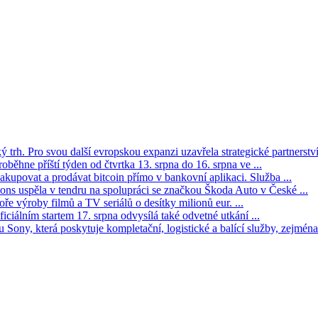
trh. Pro svou další evropskou expanzi uzavřela strategické partnerství 
oběhne příští týden od čtvrtka 13. srpna do 16. srpna ve ...
kupovat a prodávat bitcoin přímo v bankovní aplikaci. Služba ...
s uspěla v tendru na spolupráci se značkou Škoda Auto v České ...
ře výroby filmů a TV seriálů o desítky milionů eur. ...
iciálním startem 17. srpna odvysílá také odvetné utkání ...
Sony, která poskytuje kompletační, logistické a balící služby, zejména 