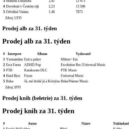
3
Mimoni a monstra
2,41
12 973
4
Dovolená v Českém ráji
2,23
13 500
5
Odvážná Vaiana
1,46
7873
Zdroj: UFD
Prodej alb za 31. týden
Prodej alb za 31. týden
#
Interpret
Album
Vydavatel
1
Yzomandias
Exit u palice
Milion+ Ent.
2
Ewa Farna
ADHD Pop
Ewolution Rec./Universal Music
3
PTK
Karakoram DLC
PTK Music
4
Hard Rico
Focus
Universal Music
5
Buka
Já, mé druhé já a Kristýna
Buka/Warner Music
Zdroj: IFPI
Prodej knih (beletrie) za 31. týden
Prodej knih za 31. týden
#
Autor
Název
Nakladate
1
Freida McFadden
Přítel
Kalibr