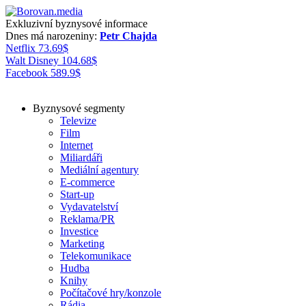
Exkluzivní byznysové informace
Dnes má narozeniny:
Petr Chajda
Netflix
73.69
$
Walt Disney
104.68
$
Facebook
589.9
$
Byznysové segmenty
Televize
Film
Internet
Miliardáři
Mediální agentury
E-commerce
Start-up
Vydavatelství
Reklama/PR
Investice
Marketing
Telekomunikace
Hudba
Knihy
Počítačové hry/konzole
Rádia