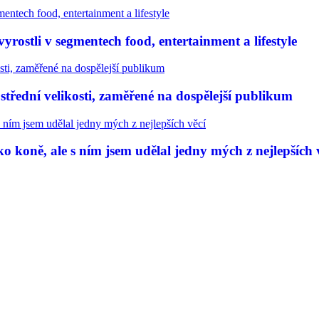
rostli v segmentech food, entertainment a lifestyle
třední velikosti, zaměřené na dospělejší publikum
 koně, ale s ním jsem udělal jedny mých z nejlepších 