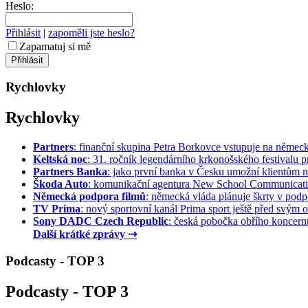
Heslo:
Přihlásit
|
zapoměli jste heslo?
Zapamatuj si mě
Rychlovky
Rychlovky
Partners
: finanční skupina Petra Borkovce vstupuje na německý 
Keltská noc
: 31. ročník legendárního krkonošského festivalu pr
Partners Banka
: jako první banka v Česku umožní klientům na
Škoda Auto
: komunikační agentura New School Communication
Německá podpora filmů
: německá vláda plánuje škrty v podpo
TV Prima
: nový sportovní kanál Prima sport ještě před svým of
Sony DADC Czech Republic
: česká pobočka obřího koncernu 
Další krátké zprávy ⇢
Podcasty - TOP 3
Podcasty - TOP 3