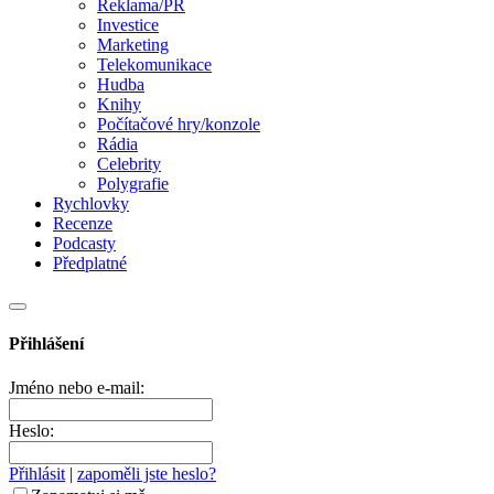
Reklama/PR
Investice
Marketing
Telekomunikace
Hudba
Knihy
Počítačové hry/konzole
Rádia
Celebrity
Polygrafie
Rychlovky
Recenze
Podcasty
Předplatné
Přihlášení
Jméno nebo e-mail:
Heslo:
Přihlásit
|
zapoměli jste heslo?