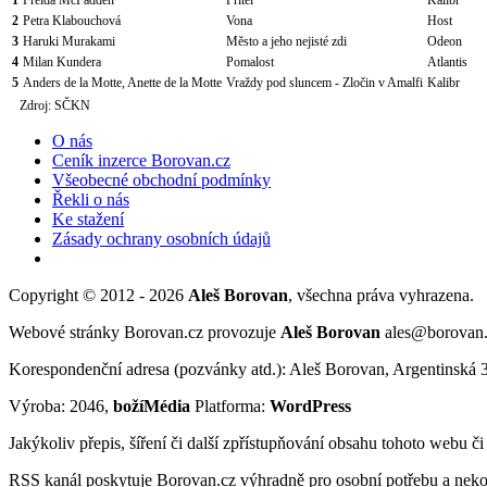
2
Petra Klabouchová
Vona
Host
3
Haruki Murakami
Město a jeho nejisté zdi
Odeon
4
Milan Kundera
Pomalost
Atlantis
5
Anders de la Motte, Anette de la Motte
Vraždy pod sluncem - Zločin v Amalfi
Kalibr
Zdroj: SČKN
O nás
Ceník inzerce Borovan.cz
Všeobecné obchodní podmínky
Řekli o nás
Ke stažení
Zásady ochrany osobních údajů
Copyright © 2012 - 2026
Aleš Borovan
, všechna práva vyhrazena.
Webové stránky Borovan.cz provozuje
Aleš Borovan
ales@borovan
Korespondenční adresa (pozvánky atd.): Aleš Borovan, Argentinská 
Výroba: 2046,
božíMédia
Platforma:
WordPress
Jakýkoliv přepis, šíření či další zpřístupňování obsahu tohoto webu č
RSS kanál poskytuje Borovan.cz výhradně pro osobní potřebu a neko