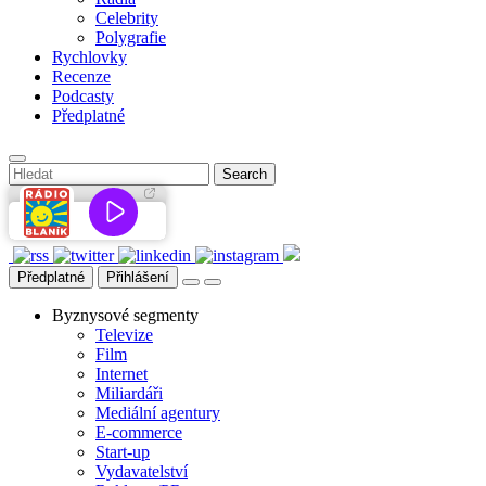
Celebrity
Polygrafie
Rychlovky
Recenze
Podcasty
Předplatné
Předplatné
Přihlášení
Byznysové segmenty
Televize
Film
Internet
Miliardáři
Mediální agentury
E-commerce
Start-up
Vydavatelství