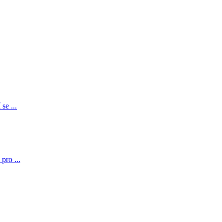
se ...
pro ...