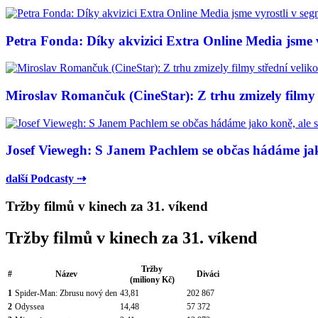
Petra Fonda: Díky akvizici Extra Online Media jsme vy
Miroslav Romančuk (CineStar): Z trhu zmizely filmy s
Josef Viewegh: S Janem Pachlem se občas hádáme jako
další Podcasty ⇢
Tržby filmů v kinech za 31. víkend
Tržby filmů v kinech za 31. víkend
Tržby
#
Název
Diváci
(miliony Kč)
1
Spider-Man: Zbrusu nový den
43,81
202 867
2
Odyssea
14,48
57 372