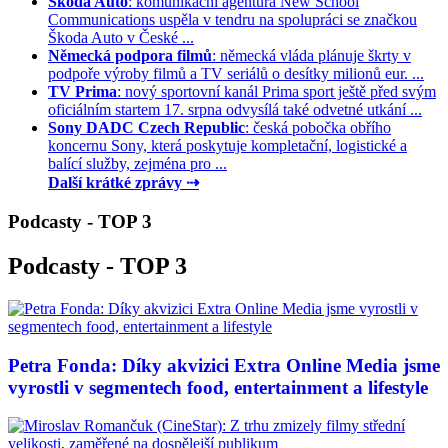
Škoda Auto
: komunikační agentura New School
Communications uspěla v tendru na spolupráci se značkou
Škoda Auto v České ...
Německá podpora filmů
: německá vláda plánuje škrty v
podpoře výroby filmů a TV seriálů o desítky milionů eur. ...
TV Prima
: nový sportovní kanál Prima sport ještě před svým
oficiálním startem 17. srpna odvysílá také odvetné utkání ...
Sony DADC Czech Republic
: česká pobočka obřího
koncernu Sony, která poskytuje kompletační, logistické a
balící služby, zejména pro ...
Další krátké zprávy ⇢
Podcasty - TOP 3
Podcasty - TOP 3
Petra Fonda: Díky akvizici Extra Online Media jsme
vyrostli v segmentech food, entertainment a lifestyle