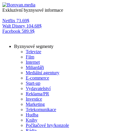
Exkluzivní byznysové informace
Netflix
73.69
$
Walt Disney
104.68
$
Facebook
589.9
$
Byznysové segmenty
Televize
Film
Internet
Miliardáři
Mediální agentury
E-commerce
Start-up
Vydavatelství
Reklama/PR
Investice
Marketing
Telekomunikace
Hudba
Knihy
Počítačové hry/konzole
Rádia