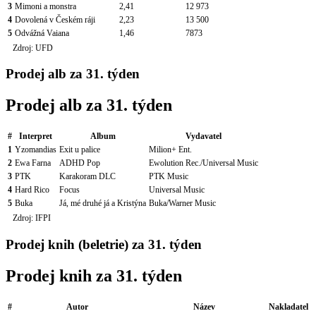
3
Mimoni a monstra
2,41
12 973
4
Dovolená v Českém ráji
2,23
13 500
5
Odvážná Vaiana
1,46
7873
Zdroj: UFD
Prodej alb za 31. týden
Prodej alb za 31. týden
#
Interpret
Album
Vydavatel
1
Yzomandias
Exit u palice
Milion+ Ent.
2
Ewa Farna
ADHD Pop
Ewolution Rec./Universal Music
3
PTK
Karakoram DLC
PTK Music
4
Hard Rico
Focus
Universal Music
5
Buka
Já, mé druhé já a Kristýna
Buka/Warner Music
Zdroj: IFPI
Prodej knih (beletrie) za 31. týden
Prodej knih za 31. týden
#
Autor
Název
Nakladatel