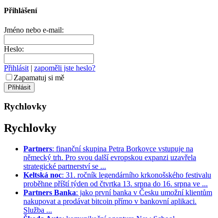
Přihlášení
Jméno nebo e-mail:
Heslo:
Přihlásit
|
zapoměli jste heslo?
Zapamatuj si mě
Rychlovky
Rychlovky
Partners
: finanční skupina Petra Borkovce vstupuje na
německý trh. Pro svou další evropskou expanzi uzavřela
strategické partnerství se ...
Keltská noc
: 31. ročník legendárního krkonošského festivalu
proběhne příští týden od čtvrtka 13. srpna do 16. srpna ve ...
Partners Banka
: jako první banka v Česku umožní klientům
nakupovat a prodávat bitcoin přímo v bankovní aplikaci.
Služba ...