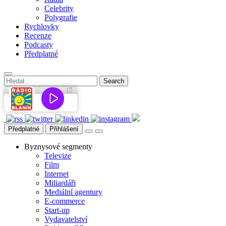
Celebrity
Polygrafie
Rychlovky
Recenze
Podcasty
Předplatné
Předplatné
Přihlášení
Byznysové segmenty
Televize
Film
Internet
Miliardáři
Mediální agentury
E-commerce
Start-up
Vydavatelství