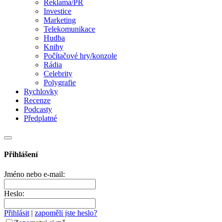
Reklama/PR
Investice
Marketing
Telekomunikace
Hudba
Knihy
Počítačové hry/konzole
Rádia
Celebrity
Polygrafie
Rychlovky
Recenze
Podcasty
Předplatné
Přihlášení
Jméno nebo e-mail:
Heslo:
Přihlásit
|
zapoměli jste heslo?