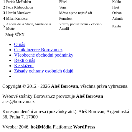
1
Freida McFadden
Přítel
Kalibr
2
Petra Klabouchová
Vona
Host
3
Haruki Murakami
Město a jeho nejisté zdi
Odeon
4
Milan Kundera
Pomalost
Atlantis
Anders de la Motte, Anette de la
Vraždy pod sluncem - Zločin v
5
Kalibr
Motte
Amalfi
Zdroj: SČKN
O nás
Ceník inzerce Borovan.cz
Všeobecné obchodní podmínky
Řekli o nás
Ke stažení
Zásady ochrany osobních údajů
Copyright © 2012 - 2026
Aleš Borovan
, všechna práva vyhrazena.
Webové stránky Borovan.cz provozuje
Aleš Borovan
ales@borovan.cz.
Korespondenční adresa (pozvánky atd.): Aleš Borovan, Argentinská
36, Praha 7, 17000
Výroba: 2046,
božíMédia
Platforma:
WordPress