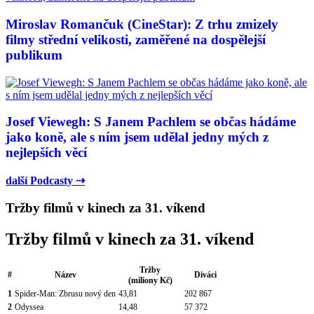
Miroslav Romančuk (CineStar): Z trhu zmizely
filmy střední velikosti, zaměřené na dospělejší
publikum
Josef Viewegh: S Janem Pachlem se občas hádáme
jako koně, ale s ním jsem udělal jedny mých z
nejlepších věcí
další Podcasty ⇢
Tržby filmů v kinech za 31. víkend
Tržby filmů v kinech za 31. víkend
Tržby
#
Název
Diváci
(miliony Kč)
1
Spider-Man: Zbrusu nový den
43,81
202 867
2
Odyssea
14,48
57 372