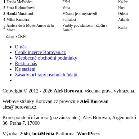
1
Freida McFadden
Přítel
Kalibr
2
Petra Klabouchová
Vona
Host
3
Haruki Murakami
Město a jeho nejisté zdi
Odeon
4
Milan Kundera
Pomalost
Atlantis
Anders de la Motte, Anette de la
Vraždy pod sluncem - Zločin v
5
Kalibr
Motte
Amalfi
Zdroj: SČKN
O nás
Ceník inzerce Borovan.cz
Všeobecné obchodní podmínky
Řekli o nás
Ke stažení
Zásady ochrany osobních údajů
Copyright © 2012 - 2026
Aleš Borovan
, všechna práva vyhrazena.
Webové stránky Borovan.cz provozuje
Aleš Borovan
ales@borovan.cz.
Korespondenční adresa (pozvánky atd.): Aleš Borovan, Argentinská
36, Praha 7, 17000
Výroba: 2046,
božíMédia
Platforma:
WordPress