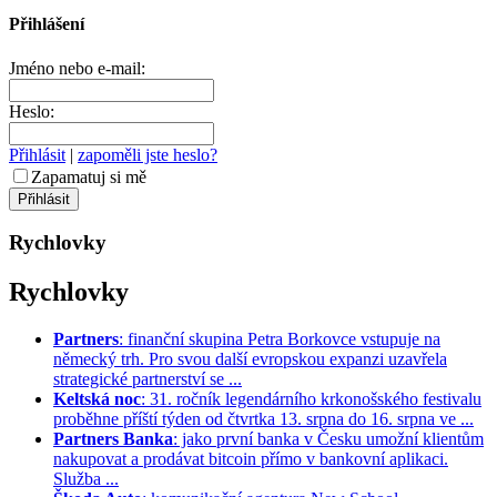
Přihlášení
Jméno nebo e-mail:
Heslo:
Přihlásit
|
zapoměli jste heslo?
Zapamatuj si mě
Rychlovky
Rychlovky
Partners
: finanční skupina Petra Borkovce vstupuje na
německý trh. Pro svou další evropskou expanzi uzavřela
strategické partnerství se ...
Keltská noc
: 31. ročník legendárního krkonošského festivalu
proběhne příští týden od čtvrtka 13. srpna do 16. srpna ve ...
Partners Banka
: jako první banka v Česku umožní klientům
nakupovat a prodávat bitcoin přímo v bankovní aplikaci.
Služba ...