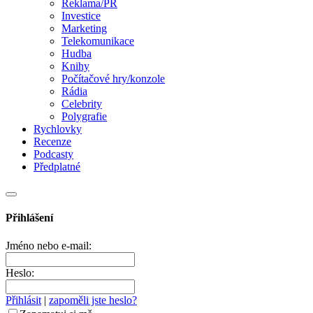
Reklama/PR
Investice
Marketing
Telekomunikace
Hudba
Knihy
Počítačové hry/konzole
Rádia
Celebrity
Polygrafie
Rychlovky
Recenze
Podcasty
Předplatné
Přihlášení
Jméno nebo e-mail:
Heslo:
Přihlásit
|
zapoměli jste heslo?