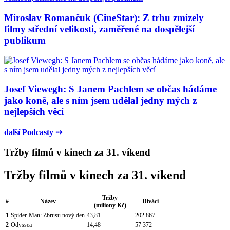
Miroslav Romančuk (CineStar): Z trhu zmizely
filmy střední velikosti, zaměřené na dospělejší
publikum
Josef Viewegh: S Janem Pachlem se občas hádáme
jako koně, ale s ním jsem udělal jedny mých z
nejlepších věcí
další Podcasty ⇢
Tržby filmů v kinech za 31. víkend
Tržby filmů v kinech za 31. víkend
Tržby
#
Název
Diváci
(miliony Kč)
1
Spider-Man: Zbrusu nový den
43,81
202 867
2
Odyssea
14,48
57 372