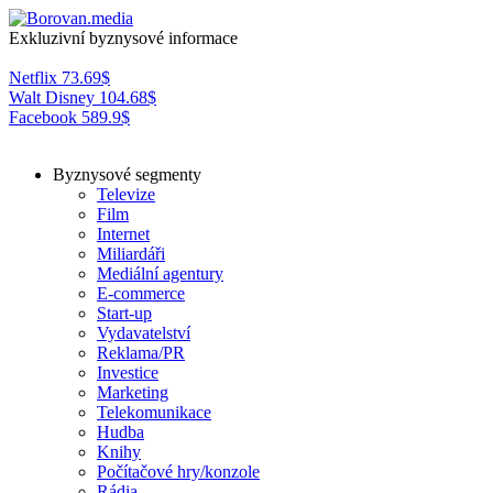
Exkluzivní byznysové informace
Netflix
73.69
$
Walt Disney
104.68
$
Facebook
589.9
$
Byznysové segmenty
Televize
Film
Internet
Miliardáři
Mediální agentury
E-commerce
Start-up
Vydavatelství
Reklama/PR
Investice
Marketing
Telekomunikace
Hudba
Knihy
Počítačové hry/konzole
Rádia