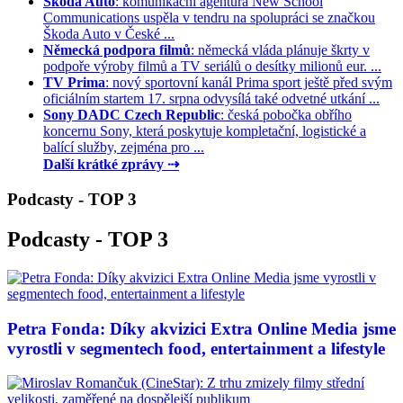
Škoda Auto
: komunikační agentura New School
Communications uspěla v tendru na spolupráci se značkou
Škoda Auto v České ...
Německá podpora filmů
: německá vláda plánuje škrty v
podpoře výroby filmů a TV seriálů o desítky milionů eur. ...
TV Prima
: nový sportovní kanál Prima sport ještě před svým
oficiálním startem 17. srpna odvysílá také odvetné utkání ...
Sony DADC Czech Republic
: česká pobočka obřího
koncernu Sony, která poskytuje kompletační, logistické a
balící služby, zejména pro ...
Další krátké zprávy ⇢
Podcasty - TOP 3
Podcasty - TOP 3
Petra Fonda: Díky akvizici Extra Online Media jsme
vyrostli v segmentech food, entertainment a lifestyle