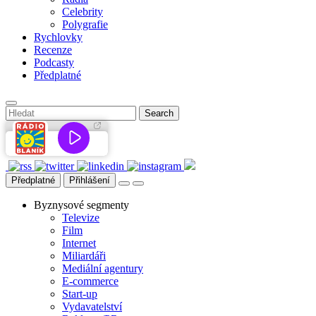
Celebrity
Polygrafie
Rychlovky
Recenze
Podcasty
Předplatné
Předplatné
Přihlášení
Byznysové segmenty
Televize
Film
Internet
Miliardáři
Mediální agentury
E-commerce
Start-up
Vydavatelství