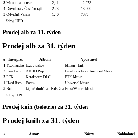
3
Mimoni a monstra
2,41
12 973
4
Dovolená v Českém ráji
2,23
13 500
5
Odvážná Vaiana
1,46
7873
Zdroj: UFD
Prodej alb za 31. týden
Prodej alb za 31. týden
#
Interpret
Album
Vydavatel
1
Yzomandias
Exit u palice
Milion+ Ent.
2
Ewa Farna
ADHD Pop
Ewolution Rec./Universal Music
3
PTK
Karakoram DLC
PTK Music
4
Hard Rico
Focus
Universal Music
5
Buka
Já, mé druhé já a Kristýna
Buka/Warner Music
Zdroj: IFPI
Prodej knih (beletrie) za 31. týden
Prodej knih za 31. týden
#
Autor
Název
Nakladatel