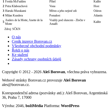
1
Freida McFadden
Přítel
Kalibr
2
Petra Klabouchová
Vona
Host
3
Haruki Murakami
Město a jeho nejisté zdi
Odeon
4
Milan Kundera
Pomalost
Atlantis
Anders de la Motte, Anette de la
Vraždy pod sluncem - Zločin v
5
Kalibr
Motte
Amalfi
Zdroj: SČKN
O nás
Ceník inzerce Borovan.cz
Všeobecné obchodní podmínky
Řekli o nás
Ke stažení
Zásady ochrany osobních údajů
Copyright © 2012 - 2026
Aleš Borovan
, všechna práva vyhrazena.
Webové stránky Borovan.cz provozuje
Aleš Borovan
ales@borovan.cz.
Korespondenční adresa (pozvánky atd.): Aleš Borovan, Argentinská
36, Praha 7, 17000
Výroba: 2046,
božíMédia
Platforma:
WordPress