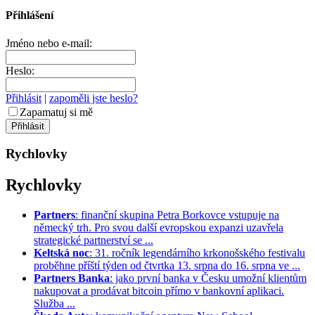
Přihlášení
Jméno nebo e-mail:
Heslo:
Přihlásit
|
zapoměli jste heslo?
Zapamatuj si mě
Rychlovky
Rychlovky
Partners
: finanční skupina Petra Borkovce vstupuje na
německý trh. Pro svou další evropskou expanzi uzavřela
strategické partnerství se ...
Keltská noc
: 31. ročník legendárního krkonošského festivalu
proběhne příští týden od čtvrtka 13. srpna do 16. srpna ve ...
Partners Banka
: jako první banka v Česku umožní klientům
nakupovat a prodávat bitcoin přímo v bankovní aplikaci.
Služba ...