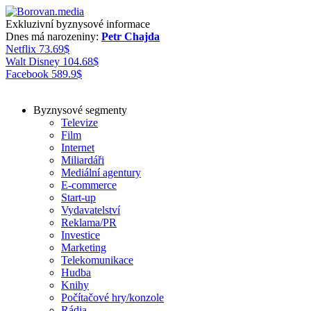
Exkluzivní byznysové informace
Dnes má narozeniny:
Petr Chajda
Netflix
73.69
$
Walt Disney
104.68
$
Facebook
589.9
$
Byznysové segmenty
Televize
Film
Internet
Miliardáři
Mediální agentury
E-commerce
Start-up
Vydavatelství
Reklama/PR
Investice
Marketing
Telekomunikace
Hudba
Knihy
Počítačové hry/konzole
Rádia