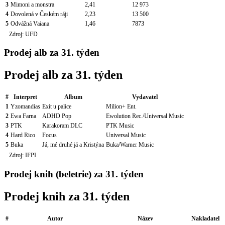
3
Mimoni a monstra
2,41
12 973
4
Dovolená v Českém ráji
2,23
13 500
5
Odvážná Vaiana
1,46
7873
Zdroj: UFD
Prodej alb za 31. týden
Prodej alb za 31. týden
#
Interpret
Album
Vydavatel
1
Yzomandias
Exit u palice
Milion+ Ent.
2
Ewa Farna
ADHD Pop
Ewolution Rec./Universal Music
3
PTK
Karakoram DLC
PTK Music
4
Hard Rico
Focus
Universal Music
5
Buka
Já, mé druhé já a Kristýna
Buka/Warner Music
Zdroj: IFPI
Prodej knih (beletrie) za 31. týden
Prodej knih za 31. týden
#
Autor
Název
Nakladatel