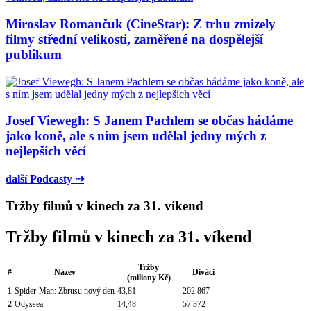
Miroslav Romančuk (CineStar): Z trhu zmizely
filmy střední velikosti, zaměřené na dospělejší
publikum
Josef Viewegh: S Janem Pachlem se občas hádáme
jako koně, ale s ním jsem udělal jedny mých z
nejlepších věcí
další Podcasty ⇢
Tržby filmů v kinech za 31. víkend
Tržby filmů v kinech za 31. víkend
Tržby
#
Název
Diváci
(miliony Kč)
1
Spider-Man: Zbrusu nový den
43,81
202 867
2
Odyssea
14,48
57 372