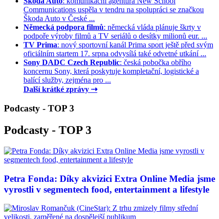
Škoda Auto
: komunikační agentura New School
Communications uspěla v tendru na spolupráci se značkou
Škoda Auto v České ...
Německá podpora filmů
: německá vláda plánuje škrty v
podpoře výroby filmů a TV seriálů o desítky milionů eur. ...
TV Prima
: nový sportovní kanál Prima sport ještě před svým
oficiálním startem 17. srpna odvysílá také odvetné utkání ...
Sony DADC Czech Republic
: česká pobočka obřího
koncernu Sony, která poskytuje kompletační, logistické a
balící služby, zejména pro ...
Další krátké zprávy ⇢
Podcasty - TOP 3
Podcasty - TOP 3
Petra Fonda: Díky akvizici Extra Online Media jsme
vyrostli v segmentech food, entertainment a lifestyle