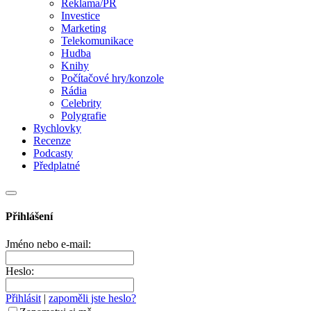
Reklama/PR
Investice
Marketing
Telekomunikace
Hudba
Knihy
Počítačové hry/konzole
Rádia
Celebrity
Polygrafie
Rychlovky
Recenze
Podcasty
Předplatné
Přihlášení
Jméno nebo e-mail:
Heslo:
Přihlásit
|
zapoměli jste heslo?