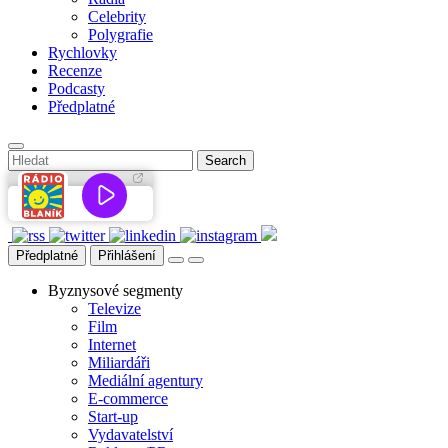
Celebrity
Polygrafie
Rychlovky
Recenze
Podcasty
Předplatné
Předplatné
Přihlášení
Byznysové segmenty
Televize
Film
Internet
Miliardáři
Mediální agentury
E-commerce
Start-up
Vydavatelství