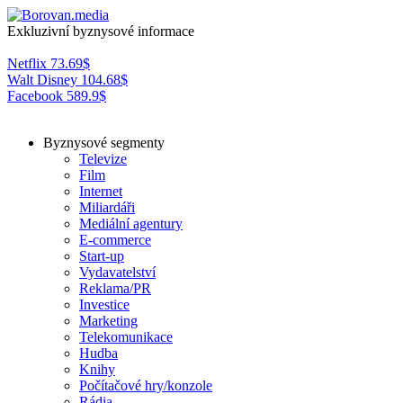
Exkluzivní byznysové informace
Netflix
73.69
$
Walt Disney
104.68
$
Facebook
589.9
$
Byznysové segmenty
Televize
Film
Internet
Miliardáři
Mediální agentury
E-commerce
Start-up
Vydavatelství
Reklama/PR
Investice
Marketing
Telekomunikace
Hudba
Knihy
Počítačové hry/konzole
Rádia