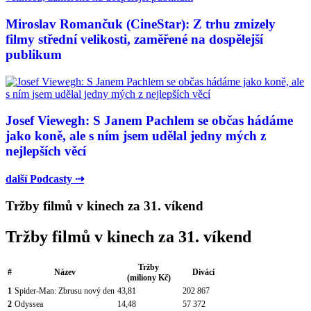
Miroslav Romančuk (CineStar): Z trhu zmizely
filmy střední velikosti, zaměřené na dospělejší
publikum
Josef Viewegh: S Janem Pachlem se občas hádáme
jako koně, ale s ním jsem udělal jedny mých z
nejlepších věcí
další Podcasty ⇢
Tržby filmů v kinech za 31. víkend
Tržby filmů v kinech za 31. víkend
Tržby
#
Název
Diváci
(miliony Kč)
1
Spider-Man: Zbrusu nový den
43,81
202 867
2
Odyssea
14,48
57 372