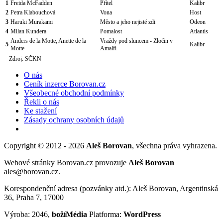
1
Freida McFadden
Přítel
Kalibr
2
Petra Klabouchová
Vona
Host
3
Haruki Murakami
Město a jeho nejisté zdi
Odeon
4
Milan Kundera
Pomalost
Atlantis
Anders de la Motte, Anette de la
Vraždy pod sluncem - Zločin v
5
Kalibr
Motte
Amalfi
Zdroj: SČKN
O nás
Ceník inzerce Borovan.cz
Všeobecné obchodní podmínky
Řekli o nás
Ke stažení
Zásady ochrany osobních údajů
Copyright © 2012 - 2026
Aleš Borovan
, všechna práva vyhrazena.
Webové stránky Borovan.cz provozuje
Aleš Borovan
ales@borovan.cz.
Korespondenční adresa (pozvánky atd.): Aleš Borovan, Argentinská
36, Praha 7, 17000
Výroba: 2046,
božíMédia
Platforma:
WordPress