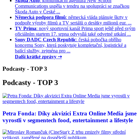
Škoda Auto
: komunikační agentura New School
Communications uspěla v tendru na spolupráci se značkou
Škoda Auto v České ...
Německá podpora filmů
: německá vláda plánuje škrty v
podpoře výroby filmů a TV seriálů o desítky milionů eur. ...
TV Prima
: nový sportovní kanál Prima sport ještě před svým
oficiálním startem 17. srpna odvysílá také odvetné utkání ...
Sony DADC Czech Republic
: česká pobočka obřího
koncernu Sony, která poskytuje kompletační, logistické a
balící služby, zejména pro ...
Další krátké zprávy ⇢
Podcasty - TOP 3
Podcasty - TOP 3
Petra Fonda: Díky akvizici Extra Online Media jsme
vyrostli v segmentech food, entertainment a lifestyle