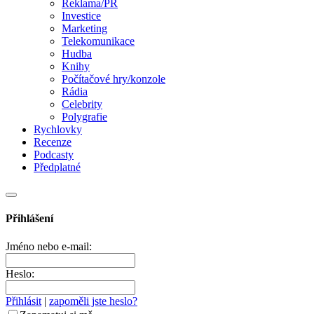
Reklama/PR
Investice
Marketing
Telekomunikace
Hudba
Knihy
Počítačové hry/konzole
Rádia
Celebrity
Polygrafie
Rychlovky
Recenze
Podcasty
Předplatné
Přihlášení
Jméno nebo e-mail:
Heslo:
Přihlásit
|
zapoměli jste heslo?