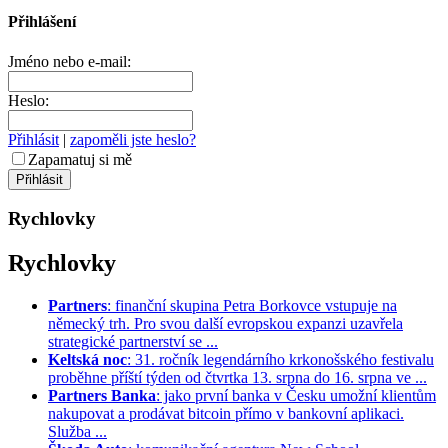
Přihlášení
Jméno nebo e-mail:
Heslo:
Přihlásit
|
zapoměli jste heslo?
Zapamatuj si mě
Rychlovky
Rychlovky
Partners
: finanční skupina Petra Borkovce vstupuje na
německý trh. Pro svou další evropskou expanzi uzavřela
strategické partnerství se ...
Keltská noc
: 31. ročník legendárního krkonošského festivalu
proběhne příští týden od čtvrtka 13. srpna do 16. srpna ve ...
Partners Banka
: jako první banka v Česku umožní klientům
nakupovat a prodávat bitcoin přímo v bankovní aplikaci.
Služba ...