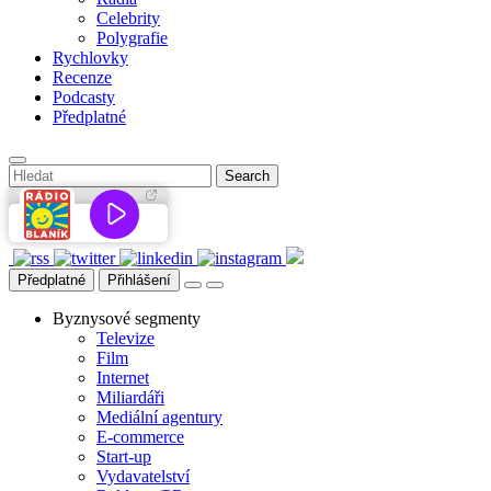
Celebrity
Polygrafie
Rychlovky
Recenze
Podcasty
Předplatné
Předplatné
Přihlášení
Byznysové segmenty
Televize
Film
Internet
Miliardáři
Mediální agentury
E-commerce
Start-up
Vydavatelství