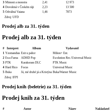
3
Mimoni a monstra
2,41
12 973
4
Dovolená v Českém ráji
2,23
13 500
5
Odvážná Vaiana
1,46
7873
Zdroj: UFD
Prodej alb za 31. týden
Prodej alb za 31. týden
#
Interpret
Album
Vydavatel
1
Yzomandias
Exit u palice
Milion+ Ent.
2
Ewa Farna
ADHD Pop
Ewolution Rec./Universal Music
3
PTK
Karakoram DLC
PTK Music
4
Hard Rico
Focus
Universal Music
5
Buka
Já, mé druhé já a Kristýna
Buka/Warner Music
Zdroj: IFPI
Prodej knih (beletrie) za 31. týden
Prodej knih za 31. týden
#
Autor
Název
Nakladatel