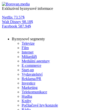
Exkluzivní byznysové informace
Netflix
73.57
$
Walt Disney
98.18
$
Facebook
587.94
$
Byznysové segmenty
Televize
Film
Internet
Miliardáři
Mediální agentury
E-commerce
Start-up
Vydavatelství
Reklama/PR
Investice
Marketing
Telekomunikace
Hudba
Knihy
Počítačové hry/konzole
Rádia