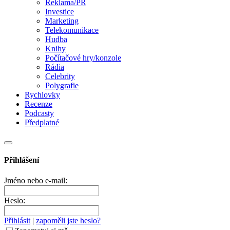
Reklama/PR
Investice
Marketing
Telekomunikace
Hudba
Knihy
Počítačové hry/konzole
Rádia
Celebrity
Polygrafie
Rychlovky
Recenze
Podcasty
Předplatné
Přihlášení
Jméno nebo e-mail:
Heslo:
Přihlásit
|
zapoměli jste heslo?