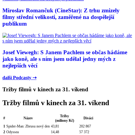
Miroslav Romančuk (CineStar): Z trhu zmizely
filmy střední velikosti, zaměřené na dospělejší
publikum
Josef Viewegh: S Janem Pachlem se občas hádáme
jako koně, ale s ním jsem udělal jedny mých z
nejlepších věcí
další Podcasty ⇢
Tržby filmů v kinech za 31. víkend
Tržby filmů v kinech za 31. víkend
Tržby
#
Název
Diváci
(miliony Kč)
1
Spider-Man: Zbrusu nový den
43,81
202 867
2
Odyssea
14,48
57 372