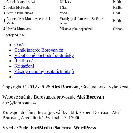
1
Angela Marsonsová
Zlá krev
Kalibr
2
Freida McFadden
Přítel
Kalibr
3
Petra Klabouchová
Vona
Host
Anders de la Motte, Anette de la
Vraždy pod sluncem - Zločin v
4
Kalibr
Motte
Amalfi
5
Haruki Murakami
Město a jeho nejisté zdi
Odeon
Zdroj: SČKN
O nás
Ceník inzerce Borovan.cz
Všeobecné obchodní podmínky
Řekli o nás
Ke stažení
Zásady ochrany osobních údajů
Copyright © 2012 - 2026
Aleš Borovan
, všechna práva vyhrazena.
Webové stránky Borovan.cz provozuje
Aleš Borovan
ales@borovan.cz.
Korespondenční adresa (pozvánky atd.): Expert Decision, Aleš
Borovan, Argentinská 36, Praha 7, 17000
Výroba: 2046,
božíMédia
Platforma:
WordPress