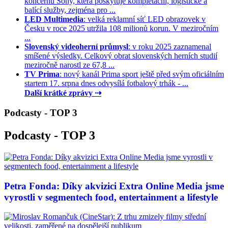
koncernu Sony, která poskytuje kompletační, logistické a
balící služby, zejména pro ...
LED Multimedia
: velká reklamní síť LED obrazovek v
Česku v roce 2025 utržila 108 milionů korun. V meziročním
...
Slovenský videoherní průmysl
: v roku 2025 zaznamenal
smíšené výsledky. Celkový obrat slovenských herních studií
meziročně narostl ze 67,8 ...
TV Prima
: nový kanál Prima sport ještě před svým oficiálním
startem 17. srpna dnes odvysílá fotbalový trhák - ...
Další krátké zprávy ⇢
Podcasty - TOP 3
Podcasty - TOP 3
Petra Fonda: Díky akvizici Extra Online Media jsme
vyrostli v segmentech food, entertainment a lifestyle