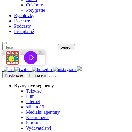
Celebrity
Polygrafie
Rychlovky
Recenze
Podcasty
Předplatné
Předplatné
Přihlášení
Byznysové segmenty
Televize
Film
Internet
Miliardáři
Mediální agentury
E-commerce
Start-up
Vydavatelství