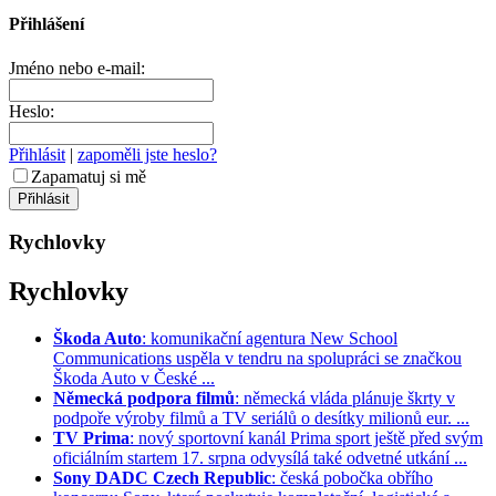
Přihlášení
Jméno nebo e-mail:
Heslo:
Přihlásit
|
zapoměli jste heslo?
Zapamatuj si mě
Rychlovky
Rychlovky
Škoda Auto
: komunikační agentura New School
Communications uspěla v tendru na spolupráci se značkou
Škoda Auto v České ...
Německá podpora filmů
: německá vláda plánuje škrty v
podpoře výroby filmů a TV seriálů o desítky milionů eur. ...
TV Prima
: nový sportovní kanál Prima sport ještě před svým
oficiálním startem 17. srpna odvysílá také odvetné utkání ...
Sony DADC Czech Republic
: česká pobočka obřího