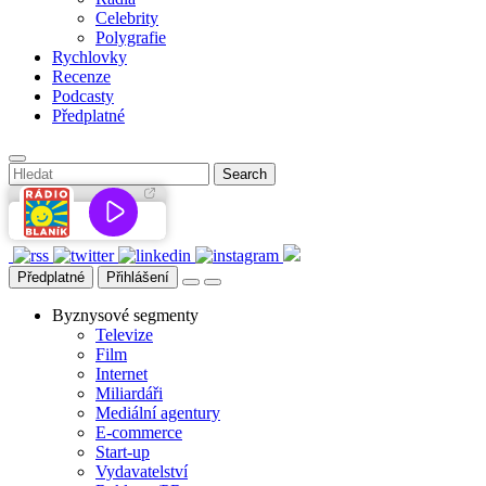
Celebrity
Polygrafie
Rychlovky
Recenze
Podcasty
Předplatné
Předplatné
Přihlášení
Byznysové segmenty
Televize
Film
Internet
Miliardáři
Mediální agentury
E-commerce
Start-up
Vydavatelství