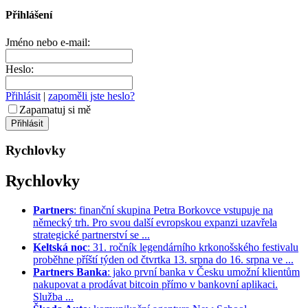
Přihlášení
Jméno nebo e-mail:
Heslo:
Přihlásit
|
zapoměli jste heslo?
Zapamatuj si mě
Rychlovky
Rychlovky
Partners
: finanční skupina Petra Borkovce vstupuje na
německý trh. Pro svou další evropskou expanzi uzavřela
strategické partnerství se ...
Keltská noc
: 31. ročník legendárního krkonošského festivalu
proběhne příští týden od čtvrtka 13. srpna do 16. srpna ve ...
Partners Banka
: jako první banka v Česku umožní klientům
nakupovat a prodávat bitcoin přímo v bankovní aplikaci.
Služba ...