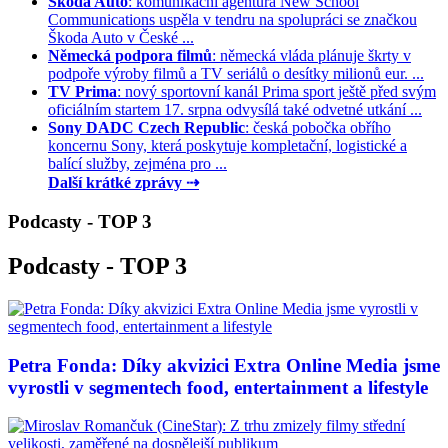
Škoda Auto
: komunikační agentura New School
Communications uspěla v tendru na spolupráci se značkou
Škoda Auto v České ...
Německá podpora filmů
: německá vláda plánuje škrty v
podpoře výroby filmů a TV seriálů o desítky milionů eur. ...
TV Prima
: nový sportovní kanál Prima sport ještě před svým
oficiálním startem 17. srpna odvysílá také odvetné utkání ...
Sony DADC Czech Republic
: česká pobočka obřího
koncernu Sony, která poskytuje kompletační, logistické a
balící služby, zejména pro ...
Další krátké zprávy ⇢
Podcasty - TOP 3
Podcasty - TOP 3
Petra Fonda: Díky akvizici Extra Online Media jsme
vyrostli v segmentech food, entertainment a lifestyle