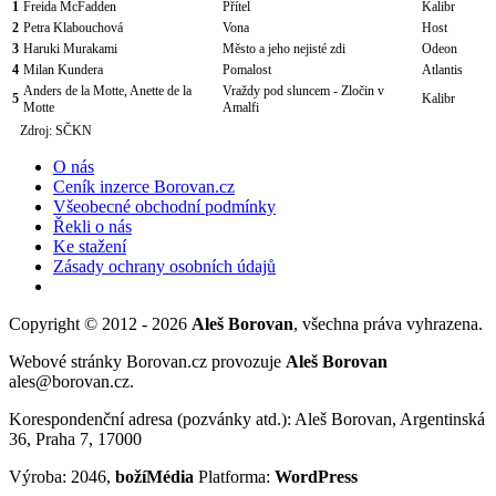
1
Freida McFadden
Přítel
Kalibr
2
Petra Klabouchová
Vona
Host
3
Haruki Murakami
Město a jeho nejisté zdi
Odeon
4
Milan Kundera
Pomalost
Atlantis
Anders de la Motte, Anette de la
Vraždy pod sluncem - Zločin v
5
Kalibr
Motte
Amalfi
Zdroj: SČKN
O nás
Ceník inzerce Borovan.cz
Všeobecné obchodní podmínky
Řekli o nás
Ke stažení
Zásady ochrany osobních údajů
Copyright © 2012 - 2026
Aleš Borovan
, všechna práva vyhrazena.
Webové stránky Borovan.cz provozuje
Aleš Borovan
ales@borovan.cz.
Korespondenční adresa (pozvánky atd.): Aleš Borovan, Argentinská
36, Praha 7, 17000
Výroba: 2046,
božíMédia
Platforma:
WordPress