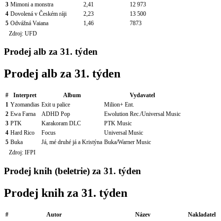
3
Mimoni a monstra
2,41
12 973
4
Dovolená v Českém ráji
2,23
13 500
5
Odvážná Vaiana
1,46
7873
Zdroj: UFD
Prodej alb za 31. týden
Prodej alb za 31. týden
#
Interpret
Album
Vydavatel
1
Yzomandias
Exit u palice
Milion+ Ent.
2
Ewa Farna
ADHD Pop
Ewolution Rec./Universal Music
3
PTK
Karakoram DLC
PTK Music
4
Hard Rico
Focus
Universal Music
5
Buka
Já, mé druhé já a Kristýna
Buka/Warner Music
Zdroj: IFPI
Prodej knih (beletrie) za 31. týden
Prodej knih za 31. týden
#
Autor
Název
Nakladatel