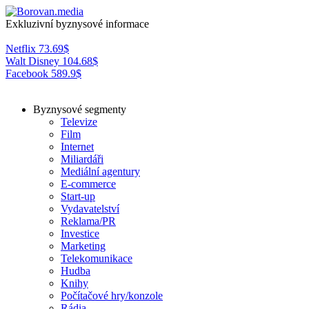
Exkluzivní byznysové informace
Netflix
73.69
$
Walt Disney
104.68
$
Facebook
589.9
$
Byznysové segmenty
Televize
Film
Internet
Miliardáři
Mediální agentury
E-commerce
Start-up
Vydavatelství
Reklama/PR
Investice
Marketing
Telekomunikace
Hudba
Knihy
Počítačové hry/konzole
Rádia