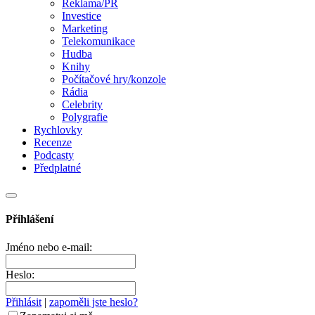
Reklama/PR
Investice
Marketing
Telekomunikace
Hudba
Knihy
Počítačové hry/konzole
Rádia
Celebrity
Polygrafie
Rychlovky
Recenze
Podcasty
Předplatné
Přihlášení
Jméno nebo e-mail:
Heslo:
Přihlásit
|
zapoměli jste heslo?