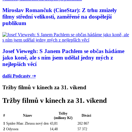
Miroslav Romančuk (CineStar): Z trhu zmizely
filmy střední velikosti, zaměřené na dospělejší
publikum
Josef Viewegh: S Janem Pachlem se občas hádáme
jako koně, ale s ním jsem udělal jedny mých z
nejlepších věcí
další Podcasty ⇢
Tržby filmů v kinech za 31. víkend
Tržby filmů v kinech za 31. víkend
Tržby
#
Název
Diváci
(miliony Kč)
1
Spider-Man: Zbrusu nový den
43,81
202 867
2
Odyssea
14,48
57 372