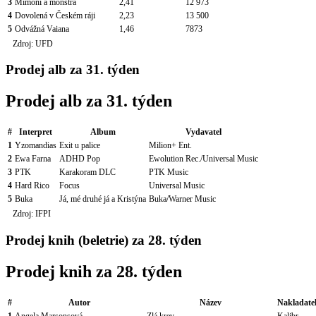
3
Mimoni a monstra
2,41
12 973
4
Dovolená v Českém ráji
2,23
13 500
5
Odvážná Vaiana
1,46
7873
Zdroj: UFD
Prodej alb za 31. týden
Prodej alb za 31. týden
#
Interpret
Album
Vydavatel
1
Yzomandias
Exit u palice
Milion+ Ent.
2
Ewa Farna
ADHD Pop
Ewolution Rec./Universal Music
3
PTK
Karakoram DLC
PTK Music
4
Hard Rico
Focus
Universal Music
5
Buka
Já, mé druhé já a Kristýna
Buka/Warner Music
Zdroj: IFPI
Prodej knih (beletrie) za 28. týden
Prodej knih za 28. týden
#
Autor
Název
Nakladate
1
Angela Marsonsová
Zlá krev
Kalibr