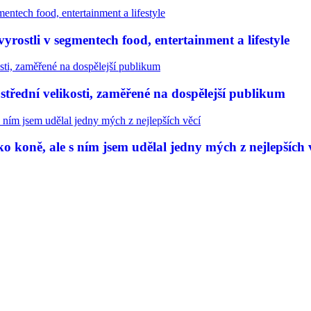
rostli v segmentech food, entertainment a lifestyle
třední velikosti, zaměřené na dospělejší publikum
 koně, ale s ním jsem udělal jedny mých z nejlepších 