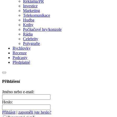
Reklama/PR
Investice
Marketing
Telekomunikace
Hudba
Knihy
Počítačové hry/konzole
Rádia
Celebrity
Polygrafie
Rychlovky
Recenze
Podcasty
Předplatné
Přihlášení
Jméno nebo e-mail:
Heslo:
Přihlásit
|
zapoměli jste heslo?