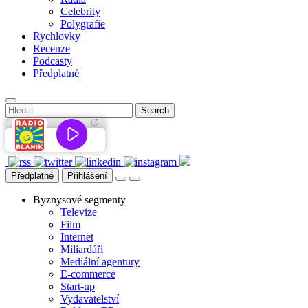
Celebrity
Polygrafie
Rychlovky
Recenze
Podcasty
Předplatné
Předplatné
Přihlášení
Byznysové segmenty
Televize
Film
Internet
Miliardáři
Mediální agentury
E-commerce
Start-up
Vydavatelství