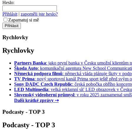
Heslo:
Přihlásit
|
zapoměli jste heslo?
Zapamatuj si mě
Rychlovky
Rychlovky
Partners Banka
: jako první banka v Česku umožní klientům na
Škoda Auto
: komunikační agentura New School Communication
Německá podpora filmů
: německá vláda plánuje škrty v podpo
TV Prima
: nový sportovní kanál Prima sport ještě před svým of
Sony DADC Czech Republic
: česká pobočka obřího koncernu 
LED Multimedia
: velká reklamní síť LED obrazovek v Česku 
Slovenský videoherní průmysl
: v roku 2025 zaznamenal smíše
Další krátké zprávy ⇢
Podcasty - TOP 3
Podcasty - TOP 3