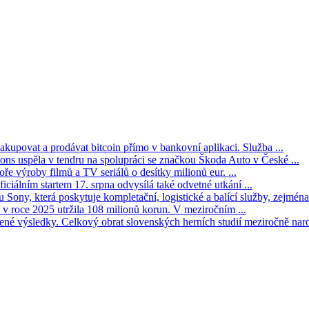
kupovat a prodávat bitcoin přímo v bankovní aplikaci. Služba ...
s uspěla v tendru na spolupráci se značkou Škoda Auto v České ...
ře výroby filmů a TV seriálů o desítky milionů eur. ...
iciálním startem 17. srpna odvysílá také odvetné utkání ...
Sony, která poskytuje kompletační, logistické a balící služby, zejména 
v roce 2025 utržila 108 milionů korun. V meziročním ...
né výsledky. Celkový obrat slovenských herních studií meziročně narost