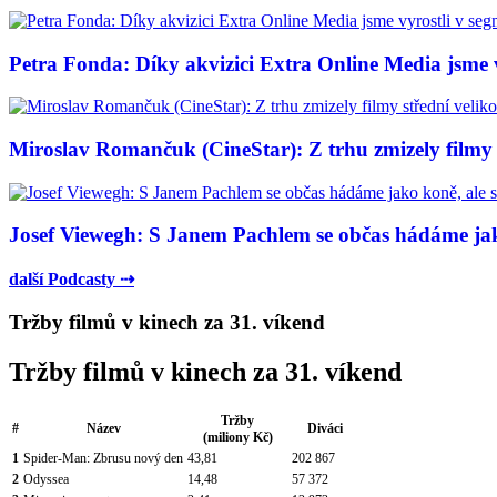
Petra Fonda: Díky akvizici Extra Online Media jsme vy
Miroslav Romančuk (CineStar): Z trhu zmizely filmy s
Josef Viewegh: S Janem Pachlem se občas hádáme jako
další Podcasty ⇢
Tržby filmů v kinech za 31. víkend
Tržby filmů v kinech za 31. víkend
Tržby
#
Název
Diváci
(miliony Kč)
1
Spider-Man: Zbrusu nový den
43,81
202 867
2
Odyssea
14,48
57 372