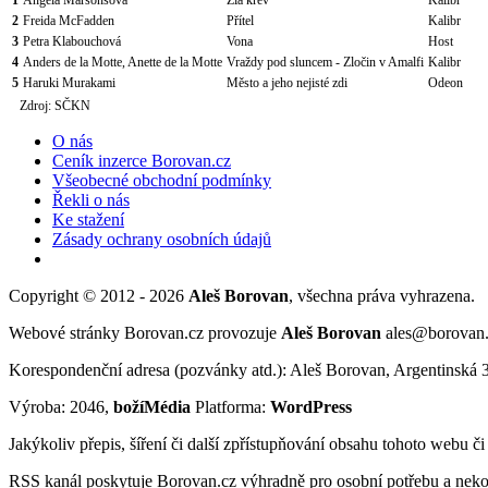
2
Freida McFadden
Přítel
Kalibr
3
Petra Klabouchová
Vona
Host
4
Anders de la Motte, Anette de la Motte
Vraždy pod sluncem - Zločin v Amalfi
Kalibr
5
Haruki Murakami
Město a jeho nejisté zdi
Odeon
Zdroj: SČKN
O nás
Ceník inzerce Borovan.cz
Všeobecné obchodní podmínky
Řekli o nás
Ke stažení
Zásady ochrany osobních údajů
Copyright © 2012 - 2026
Aleš Borovan
, všechna práva vyhrazena.
Webové stránky Borovan.cz provozuje
Aleš Borovan
ales@borovan
Korespondenční adresa (pozvánky atd.): Aleš Borovan, Argentinská 
Výroba: 2046,
božíMédia
Platforma:
WordPress
Jakýkoliv přepis, šíření či další zpřístupňování obsahu tohoto webu č
RSS kanál poskytuje Borovan.cz výhradně pro osobní potřebu a neko