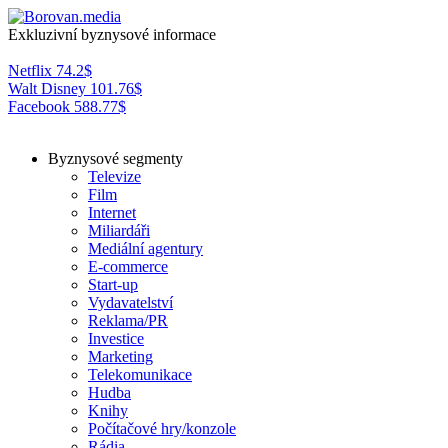
Exkluzivní byznysové informace
Netflix
74.2
$
Walt Disney
101.76
$
Facebook
588.77
$
Byznysové segmenty
Televize
Film
Internet
Miliardáři
Mediální agentury
E-commerce
Start-up
Vydavatelství
Reklama/PR
Investice
Marketing
Telekomunikace
Hudba
Knihy
Počítačové hry/konzole
Rádia