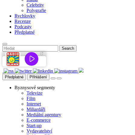
Celebrity
Polygrafie
Rychlovky
Recenze
Podcasty
Předplatné
Předplatné
Přihlášení
Byznysové segmenty
Televize
Film
Internet
Miliardáři
Mediální agentury
E-commerce
Start-up
Vydavatelství