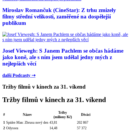
Miroslav Romančuk (CineStar): Z trhu zmizely
filmy střední velikosti, zaměřené na dospělejší
publikum
Josef Viewegh: S Janem Pachlem se občas hádáme
jako koně, ale s ním jsem udělal jedny mých z
nejlepších věcí
další Podcasty ⇢
Tržby filmů v kinech za 31. víkend
Tržby filmů v kinech za 31. víkend
Tržby
#
Název
Diváci
(miliony Kč)
1
Spider-Man: Zbrusu nový den
43,81
202 867
2
Odyssea
14,48
57 372