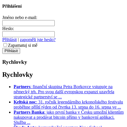
Přihlášení
Jméno nebo e-mail:
Heslo:
Přihlásit
|
zapoměli jste heslo?
Zapamatuj si mě
Rychlovky
Rychlovky
Partners
: finanční skupina Petra Borkovce vstupuje na
německý trh. Pro svou další evropskou expanzi uzavřela
strategické partnerství se ...
Keltská noc
: 31. ročník legendárního krkonošského festivalu
proběhne příští týden od čtvrtka 13. srpna do 16. srpna ve ...
Partners Banka
: jako první banka v Česku umožní klientům
nakupovat a prodávat bitcoin přímo v bankovní aplikaci.
Služba ...