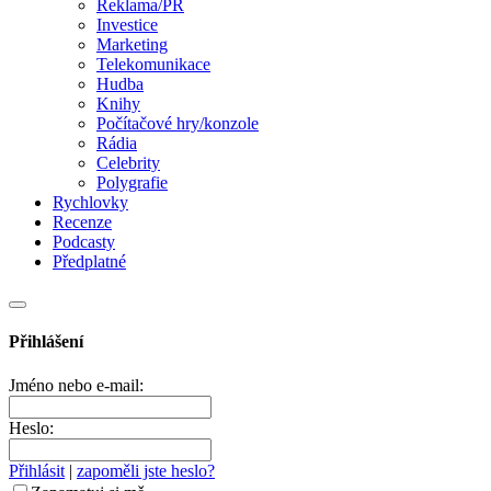
Reklama/PR
Investice
Marketing
Telekomunikace
Hudba
Knihy
Počítačové hry/konzole
Rádia
Celebrity
Polygrafie
Rychlovky
Recenze
Podcasty
Předplatné
Přihlášení
Jméno nebo e-mail:
Heslo:
Přihlásit
|
zapoměli jste heslo?