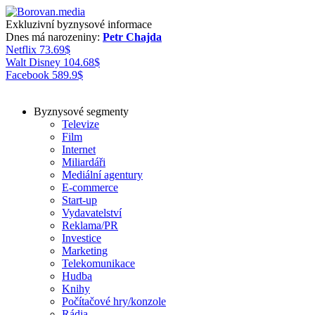
Exkluzivní byznysové informace
Dnes má narozeniny:
Petr Chajda
Netflix
73.69
$
Walt Disney
104.68
$
Facebook
589.9
$
Byznysové segmenty
Televize
Film
Internet
Miliardáři
Mediální agentury
E-commerce
Start-up
Vydavatelství
Reklama/PR
Investice
Marketing
Telekomunikace
Hudba
Knihy
Počítačové hry/konzole
Rádia