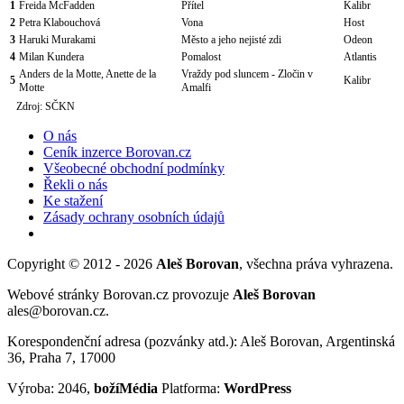
1
Freida McFadden
Přítel
Kalibr
2
Petra Klabouchová
Vona
Host
3
Haruki Murakami
Město a jeho nejisté zdi
Odeon
4
Milan Kundera
Pomalost
Atlantis
Anders de la Motte, Anette de la
Vraždy pod sluncem - Zločin v
5
Kalibr
Motte
Amalfi
Zdroj: SČKN
O nás
Ceník inzerce Borovan.cz
Všeobecné obchodní podmínky
Řekli o nás
Ke stažení
Zásady ochrany osobních údajů
Copyright © 2012 - 2026
Aleš Borovan
, všechna práva vyhrazena.
Webové stránky Borovan.cz provozuje
Aleš Borovan
ales@borovan.cz.
Korespondenční adresa (pozvánky atd.): Aleš Borovan, Argentinská
36, Praha 7, 17000
Výroba: 2046,
božíMédia
Platforma:
WordPress