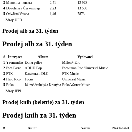
3
Mimoni a monstra
2,41
12 973
4
Dovolená v Českém ráji
2,23
13 500
5
Odvážná Vaiana
1,46
7873
Zdroj: UFD
Prodej alb za 31. týden
Prodej alb za 31. týden
#
Interpret
Album
Vydavatel
1
Yzomandias
Exit u palice
Milion+ Ent.
2
Ewa Farna
ADHD Pop
Ewolution Rec./Universal Music
3
PTK
Karakoram DLC
PTK Music
4
Hard Rico
Focus
Universal Music
5
Buka
Já, mé druhé já a Kristýna
Buka/Warner Music
Zdroj: IFPI
Prodej knih (beletrie) za 31. týden
Prodej knih za 31. týden
#
Autor
Název
Nakladatel