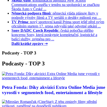
Škoda Auto
: komunikační agentura New School
Communications uspěla v tendru na spolupráci se značkou
Škoda Auto v České ...
Německá podpora filmů
: německá vláda plánuje škrty v
podpoře výroby filmů a TV seriálů o desítky milionů eur. ...
TV Prima
: nový sportovní kanál Prima sport ještě před svým
oficiálním startem 17. srpna odvysílá také odvetné utkání ...
Sony DADC Czech Republic
: česká pobočka obřího
koncernu Sony, která poskytuje kompletační, logistické a
balící služby, zejména pro ...
Další krátké zprávy ⇢
Podcasty - TOP 3
Podcasty - TOP 3
Petra Fonda: Díky akvizici Extra Online Media jsme
vyrostli v segmentech food, entertainment a lifestyle