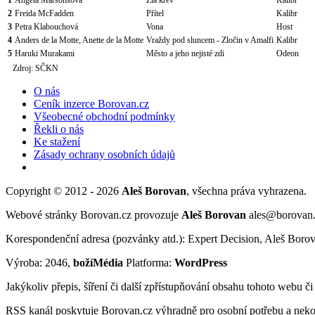
2
Freida McFadden
Přítel
Kalibr
3
Petra Klabouchová
Vona
Host
4
Anders de la Motte, Anette de la Motte
Vraždy pod sluncem - Zločin v Amalfi
Kalibr
5
Haruki Murakami
Město a jeho nejisté zdi
Odeon
Zdroj: SČKN
O nás
Ceník inzerce Borovan.cz
Všeobecné obchodní podmínky
Řekli o nás
Ke stažení
Zásady ochrany osobních údajů
Copyright © 2012 - 2026
Aleš Borovan
, všechna práva vyhrazena.
Webové stránky Borovan.cz provozuje
Aleš Borovan
ales@borovan
Korespondenční adresa (pozvánky atd.): Expert Decision, Aleš Borov
Výroba: 2046,
božíMédia
Platforma:
WordPress
Jakýkoliv přepis, šíření či další zpřístupňování obsahu tohoto webu č
RSS kanál poskytuje Borovan.cz výhradně pro osobní potřebu a neko