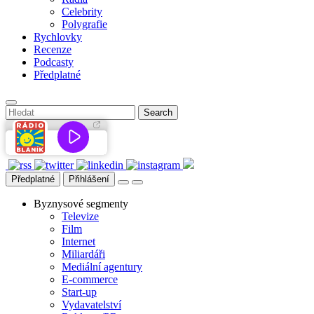
Celebrity
Polygrafie
Rychlovky
Recenze
Podcasty
Předplatné
Předplatné
Přihlášení
Byznysové segmenty
Televize
Film
Internet
Miliardáři
Mediální agentury
E-commerce
Start-up
Vydavatelství