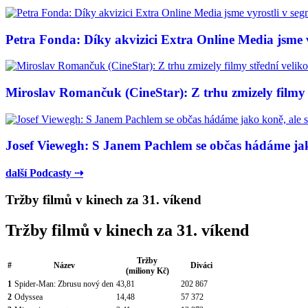
Petra Fonda: Díky akvizici Extra Online Media jsme vy
Miroslav Romančuk (CineStar): Z trhu zmizely filmy s
Josef Viewegh: S Janem Pachlem se občas hádáme jako
další Podcasty ⇢
Tržby filmů v kinech za 31. víkend
Tržby filmů v kinech za 31. víkend
Tržby
#
Název
Diváci
(miliony Kč)
1
Spider-Man: Zbrusu nový den
43,81
202 867
2
Odyssea
14,48
57 372