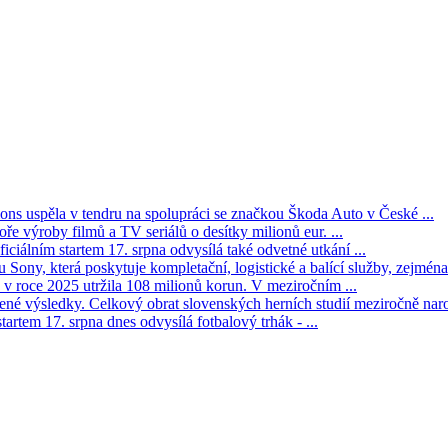
s uspěla v tendru na spolupráci se značkou Škoda Auto v České ...
ře výroby filmů a TV seriálů o desítky milionů eur. ...
iciálním startem 17. srpna odvysílá také odvetné utkání ...
Sony, která poskytuje kompletační, logistické a balící služby, zejména 
v roce 2025 utržila 108 milionů korun. V meziročním ...
né výsledky. Celkový obrat slovenských herních studií meziročně narost
tartem 17. srpna dnes odvysílá fotbalový trhák - ...