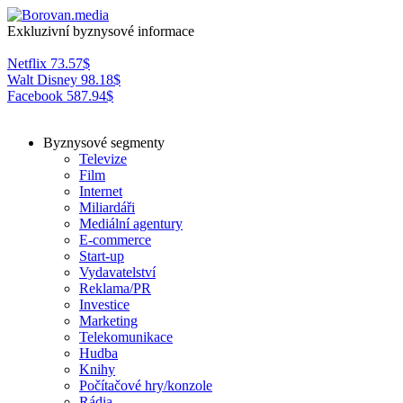
Exkluzivní byznysové informace
Netflix
73.57
$
Walt Disney
98.18
$
Facebook
587.94
$
Byznysové segmenty
Televize
Film
Internet
Miliardáři
Mediální agentury
E-commerce
Start-up
Vydavatelství
Reklama/PR
Investice
Marketing
Telekomunikace
Hudba
Knihy
Počítačové hry/konzole
Rádia