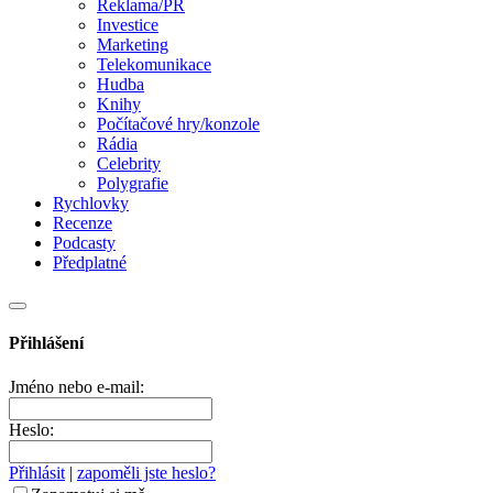
Reklama/PR
Investice
Marketing
Telekomunikace
Hudba
Knihy
Počítačové hry/konzole
Rádia
Celebrity
Polygrafie
Rychlovky
Recenze
Podcasty
Předplatné
Přihlášení
Jméno nebo e-mail:
Heslo:
Přihlásit
|
zapoměli jste heslo?