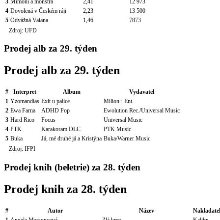
3
Mimoni a monstra
2,41
12 973
4
Dovolená v Českém ráji
2,23
13 500
5
Odvážná Vaiana
1,46
7873
Zdroj: UFD
Prodej alb za 29. týden
Prodej alb za 29. týden
#
Interpret
Album
Vydavatel
1
Yzomandias
Exit u palice
Milion+ Ent.
2
Ewa Farna
ADHD Pop
Ewolution Rec./Universal Music
3
Hard Rico
Focus
Universal Music
4
PTK
Karakoram DLC
PTK Music
5
Buka
Já, mé druhé já a Kristýna
Buka/Warner Music
Zdroj: IFPI
Prodej knih (beletrie) za 28. týden
Prodej knih za 28. týden
#
Autor
Název
Nakladate
1
Angela Marsonsová
Zlá krev
Kalibr