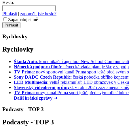
Heslo:
Přihlásit
|
zapoměli jste heslo?
Zapamatuj si mě
Rychlovky
Rychlovky
Škoda Auto
: komunikační agentura New School Communication
Německá podpora filmů
: německá vláda plánuje škrty v podpo
TV Prima
: nový sportovní kanál Prima sport ještě před svým of
Sony DADC Czech Republic
: česká pobočka obřího koncernu 
LED Multimedia
: velká reklamní síť LED obrazovek v Česku 
Slovenský videoherní průmysl
: v roku 2025 zaznamenal smíše
TV Prima
: nový kanál Prima sport ještě před svým oficiálním s
Další krátké zprávy ⇢
Podcasty - TOP 3
Podcasty - TOP 3