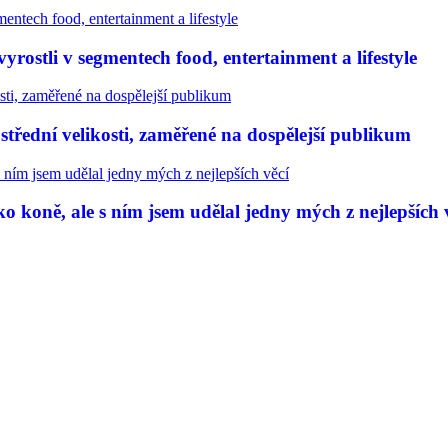
rostli v segmentech food, entertainment a lifestyle
třední velikosti, zaměřené na dospělejší publikum
 koně, ale s ním jsem udělal jedny mých z nejlepších 