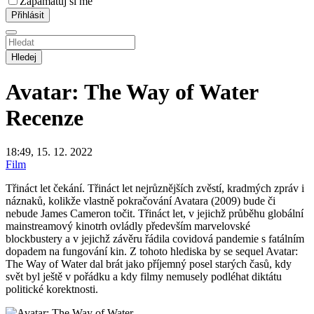
Zapamatuj si mě
Hledej
Avatar: The Way of Water
Recenze
18:49, 15. 12. 2022
Film
Třináct let čekání. Třináct let nejrůznějších zvěstí, kradmých zpráv i
náznaků, kolikže vlastně pokračování Avatara (2009) bude či
nebude James Cameron točit. Třináct let, v jejichž průběhu globální
mainstreamový kinotrh ovládly především marvelovské
blockbustery a v jejichž závěru řádila covidová pandemie s fatálním
dopadem na fungování kin. Z tohoto hlediska by se sequel Avatar:
The Way of Water dal brát jako příjemný posel starých časů, kdy
svět byl ještě v pořádku a kdy filmy nemusely podléhat diktátu
politické korektnosti.