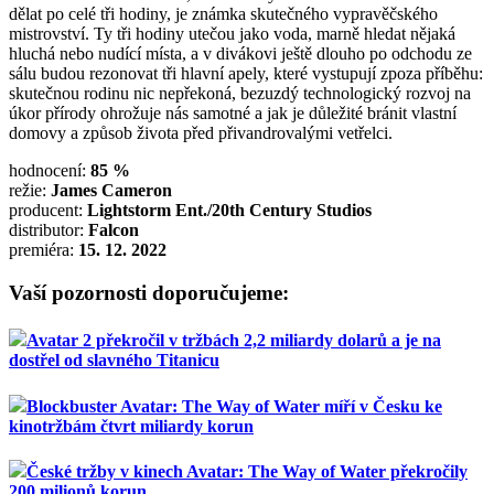
dělat po celé tři hodiny, je známka skutečného vypravěčského
mistrovství. Ty tři hodiny utečou jako voda, marně hledat nějaká
hluchá nebo nudící místa, a v divákovi ještě dlouho po odchodu ze
sálu budou rezonovat tři hlavní apely, které vystupují zpoza příběhu:
skutečnou rodinu nic nepřekoná, bezuzdý technologický rozvoj na
úkor přírody ohrožuje nás samotné a jak je důležité bránit vlastní
domovy a způsob života před přivandrovalými vetřelci.
hodnocení:
85 %
režie:
James Cameron
producent:
Lightstorm Ent./20th Century Studios
distributor:
Falcon
premiéra:
15. 12. 2022
Vaší pozornosti doporučujeme:
Avatar 2 překročil v tržbách 2,2 miliardy dolarů a je na
dostřel od slavného Titanicu
Blockbuster Avatar: The Way of Water míří v Česku ke
kinotržbám čtvrt miliardy korun
České tržby v kinech Avatar: The Way of Water překročily
200 milionů korun