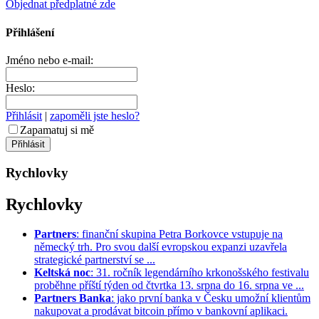
Objednat předplatné zde
Přihlášení
Jméno nebo e-mail:
Heslo:
Přihlásit
|
zapoměli jste heslo?
Zapamatuj si mě
Rychlovky
Rychlovky
Partners
: finanční skupina Petra Borkovce vstupuje na
německý trh. Pro svou další evropskou expanzi uzavřela
strategické partnerství se ...
Keltská noc
: 31. ročník legendárního krkonošského festivalu
proběhne příští týden od čtvrtka 13. srpna do 16. srpna ve ...
Partners Banka
: jako první banka v Česku umožní klientům
nakupovat a prodávat bitcoin přímo v bankovní aplikaci.