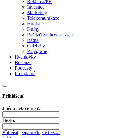
Reklama/PR
Investice
Marketing
Telekomunikace
Hudba
Knihy
Počítačové hry/konzole
Rádia
Celebrity
Polygrafie
Rychlovky
Recenze
Podcasty
Předplatné
Přihlášení
Jméno nebo e-mail:
Heslo:
Přihlásit
|
zapoměli jste heslo?