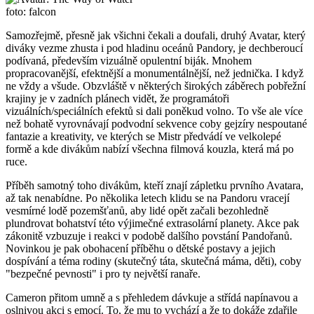
foto: falcon
Samozřejmě, přesně jak všichni čekali a doufali, druhý Avatar, který
diváky vezme zhusta i pod hladinu oceánů Pandory, je dechberoucí
podívaná, především vizuálně opulentní biják. Mnohem
propracovanější, efektnější a monumentálnější, než jednička. I když
ne vždy a všude. Obzvláště v některých širokých záběrech pobřežní
krajiny je v zadních plánech vidět, že programátoři
vizuálních/speciálních efektů si dali poněkud volno. To vše ale více
než bohatě vyrovnávají podvodní sekvence coby gejzíry nespoutané
fantazie a kreativity, ve kterých se Mistr předvádí ve velkolepé
formě a kde divákům nabízí všechna filmová kouzla, která má po
ruce.
Příběh samotný toho divákům, kteří znají zápletku prvního Avatara,
až tak nenabídne. Po několika letech klidu se na Pandoru vracejí
vesmírné lodě pozemšťanů, aby lidé opět začali bezohledně
plundrovat bohatství této výjimečné extrasolární planety. Akce pak
zákonitě vzbuzuje i reakci v podobě dalšího povstání Pandořanů.
Novinkou je pak obohacení příběhu o dětské postavy a jejich
dospívání a téma rodiny (skutečný táta, skutečná máma, děti), coby
"bezpečné pevnosti" i pro ty největší ranaře.
Cameron přitom umně a s přehledem dávkuje a střídá napínavou a
oslnivou akci s emocí. To, že mu to vychází a že to dokáže zdařile