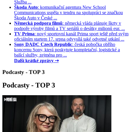
Služba ...
Škoda Auto
: komunikační agentura New School
Communications uspěla v tendru na spolupráci se značkou
Škoda Auto v České ...
Německá podpora filmů
: německá vláda plánuje škrty v
podpoře výroby filmů a TV seriálů o desítky milionů eur. ...
TV Prima
: nový sportovní kanál Prima sport ještě před svým
oficiálním startem 17. srpna odvysílá také odvetné utkání ...
Sony DADC Czech Republic
: česká pobočka obřího
koncernu Sony, která poskytuje kompletační, logistické a
balící služby, zejména pro ...
Další krátké zprávy ⇢
Podcasty - TOP 3
Podcasty - TOP 3