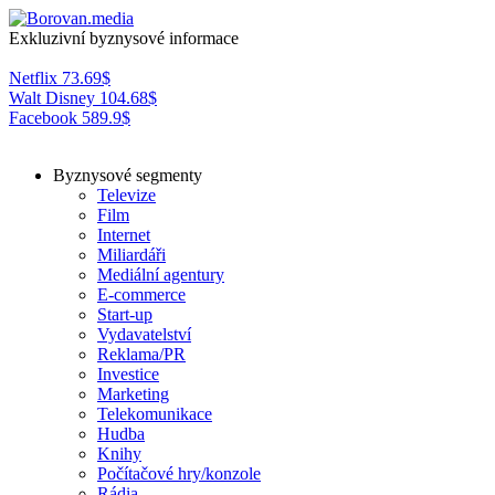
Exkluzivní byznysové informace
Netflix
73.69
$
Walt Disney
104.68
$
Facebook
589.9
$
Byznysové segmenty
Televize
Film
Internet
Miliardáři
Mediální agentury
E-commerce
Start-up
Vydavatelství
Reklama/PR
Investice
Marketing
Telekomunikace
Hudba
Knihy
Počítačové hry/konzole
Rádia