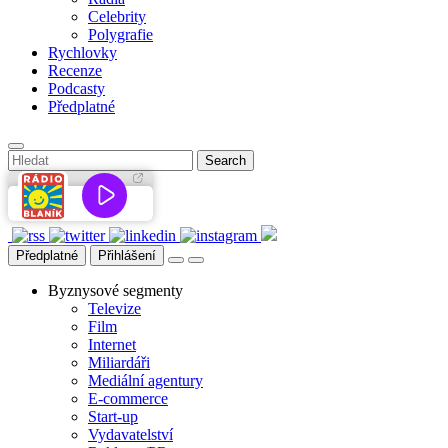
Celebrity
Polygrafie
Rychlovky
Recenze
Podcasty
Předplatné
Předplatné
Přihlášení
Byznysové segmenty
Televize
Film
Internet
Miliardáři
Mediální agentury
E-commerce
Start-up
Vydavatelství