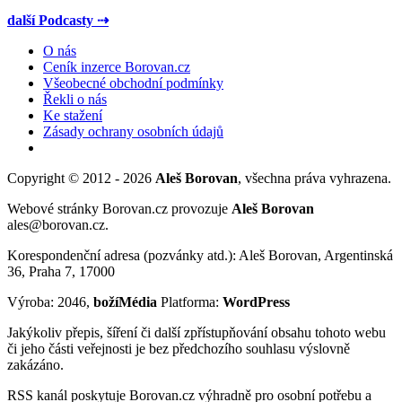
další Podcasty ⇢
O nás
Ceník inzerce Borovan.cz
Všeobecné obchodní podmínky
Řekli o nás
Ke stažení
Zásady ochrany osobních údajů
Copyright © 2012 - 2026
Aleš Borovan
, všechna práva vyhrazena.
Webové stránky Borovan.cz provozuje
Aleš Borovan
ales@borovan.cz.
Korespondenční adresa (pozvánky atd.): Aleš Borovan, Argentinská
36, Praha 7, 17000
Výroba: 2046,
božíMédia
Platforma:
WordPress
Jakýkoliv přepis, šíření či další zpřístupňování obsahu tohoto webu
či jeho části veřejnosti je bez předchozího souhlasu výslovně
zakázáno.
RSS kanál poskytuje Borovan.cz výhradně pro osobní potřebu a