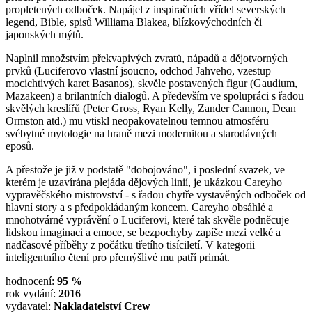
propletených odboček. Napájel z inspiračních vřídel severských
legend, Bible, spisů Williama Blakea, blízkovýchodních či
japonských mýtů.
Naplnil množstvím překvapivých zvratů, nápadů a dějotvorných
prvků (Luciferovo vlastní jsoucno, odchod Jahveho, vzestup
mocichtivých karet Basanos), skvěle postavených figur (Gaudium,
Mazakeen) a brilantních dialogů. A především ve spolupráci s řadou
skvělých kreslířů (Peter Gross, Ryan Kelly, Zander Cannon, Dean
Ormston atd.) mu vtiskl neopakovatelnou temnou atmosféru
svébytné mytologie na hraně mezi modernitou a starodávných
eposů.
A přestože je již v podstatě "dobojováno", i poslední svazek, ve
kterém je uzavírána plejáda dějových linií, je ukázkou Careyho
vypravěčského mistrovství - s řadou chytře vystavěných odboček od
hlavní story a s předpokládaným koncem. Careyho obsáhlé a
mnohotvárné vyprávění o Luciferovi, které tak skvěle podněcuje
lidskou imaginaci a emoce, se bezpochyby zapíše mezi velké a
nadčasové příběhy z počátku třetího tisíciletí. V kategorii
inteligentního čtení pro přemýšlivé mu patří primát.
hodnocení:
95 %
rok vydání:
2016
vydavatel:
Nakladatelství Crew