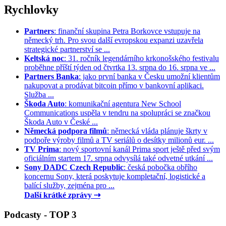
Rychlovky
Partners
: finanční skupina Petra Borkovce vstupuje na
německý trh. Pro svou další evropskou expanzi uzavřela
strategické partnerství se ...
Keltská noc
: 31. ročník legendárního krkonošského festivalu
proběhne příští týden od čtvrtka 13. srpna do 16. srpna ve ...
Partners Banka
: jako první banka v Česku umožní klientům
nakupovat a prodávat bitcoin přímo v bankovní aplikaci.
Služba ...
Škoda Auto
: komunikační agentura New School
Communications uspěla v tendru na spolupráci se značkou
Škoda Auto v České ...
Německá podpora filmů
: německá vláda plánuje škrty v
podpoře výroby filmů a TV seriálů o desítky milionů eur. ...
TV Prima
: nový sportovní kanál Prima sport ještě před svým
oficiálním startem 17. srpna odvysílá také odvetné utkání ...
Sony DADC Czech Republic
: česká pobočka obřího
koncernu Sony, která poskytuje kompletační, logistické a
balící služby, zejména pro ...
Další krátké zprávy ⇢
Podcasty - TOP 3