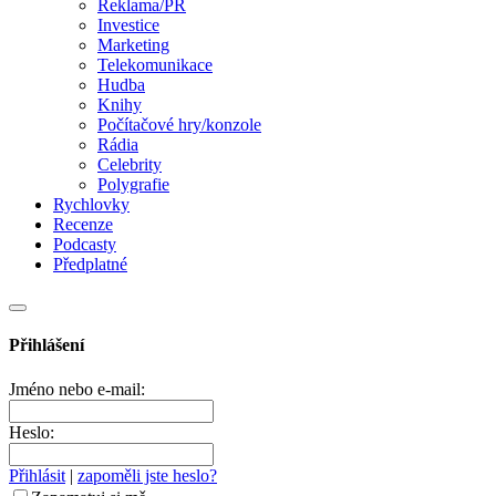
Reklama/PR
Investice
Marketing
Telekomunikace
Hudba
Knihy
Počítačové hry/konzole
Rádia
Celebrity
Polygrafie
Rychlovky
Recenze
Podcasty
Předplatné
Přihlášení
Jméno nebo e-mail:
Heslo:
Přihlásit
|
zapoměli jste heslo?