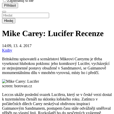
Zapamatuj si mě
Hledej
Mike Carey: Lucifer
Recenze
14:09, 13. 4. 2017
Knihy
Britskému spisovateli a scenáristovi Mikeovi Careymu je třeba
vyseknout hlubokou poklonu: jeho komiksový Lucifer, vycházející
ze stejnojmenné postavy obsažené v Sandmanovi, se Gaimanově
monumentálnímu dílu v mnohém vyrovná, místy ho i předčí.
screen: borovan.cz
Leccos ukáže poslední svazek Lucifera, který se v české verzi dostal
k tuzemskému čtenáři na sklonku loňského roku. Zatímco v
počátečních dílech Carey neskrýval obdivnou inspiraci
Gaimanovým Sandmanem, postupem času stále odvážněji směřoval
příběh po vlastní linii. Rozkošatěl ho do nesčetných vzájemně