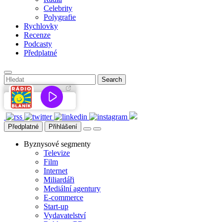
Celebrity
Polygrafie
Rychlovky
Recenze
Podcasty
Předplatné
Předplatné
Přihlášení
Byznysové segmenty
Televize
Film
Internet
Miliardáři
Mediální agentury
E-commerce
Start-up
Vydavatelství