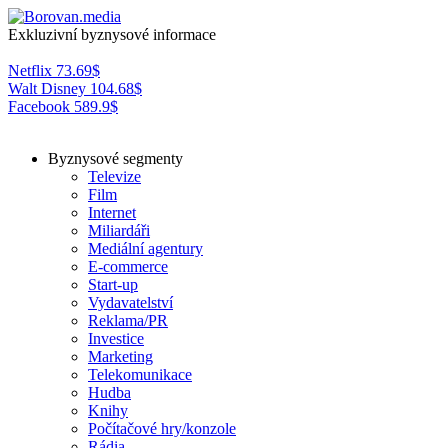
Exkluzivní byznysové informace
Netflix
73.69
$
Walt Disney
104.68
$
Facebook
589.9
$
Byznysové segmenty
Televize
Film
Internet
Miliardáři
Mediální agentury
E-commerce
Start-up
Vydavatelství
Reklama/PR
Investice
Marketing
Telekomunikace
Hudba
Knihy
Počítačové hry/konzole
Rádia