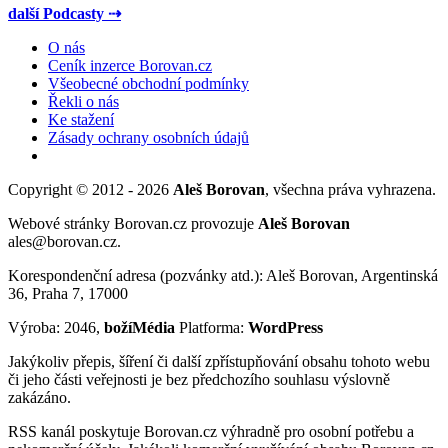
další Podcasty ⇢
O nás
Ceník inzerce Borovan.cz
Všeobecné obchodní podmínky
Řekli o nás
Ke stažení
Zásady ochrany osobních údajů
Copyright © 2012 - 2026
Aleš Borovan
, všechna práva vyhrazena.
Webové stránky Borovan.cz provozuje
Aleš Borovan
ales@borovan.cz.
Korespondenční adresa (pozvánky atd.): Aleš Borovan, Argentinská
36, Praha 7, 17000
Výroba: 2046,
božíMédia
Platforma:
WordPress
Jakýkoliv přepis, šíření či další zpřístupňování obsahu tohoto webu
či jeho části veřejnosti je bez předchozího souhlasu výslovně
zakázáno.
RSS kanál poskytuje Borovan.cz výhradně pro osobní potřebu a