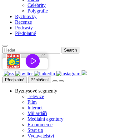
Celebrity
Polygrafie
Rychlovky
Recenze
Podcasty
Předplatné
Předplatné
Přihlášení
Byznysové segmenty
Televize
Film
Internet
Miliardáři
Mediální agentury
E-commerce
Start-up
Vydavatelství