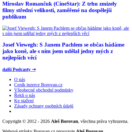
Miroslav Romančuk (CineStar): Z trhu zmizely
filmy střední velikosti, zaměřené na dospělejší
publikum
Josef Viewegh: S Janem Pachlem se občas hádáme
jako koně, ale s ním jsem udělal jedny mých z
nejlepších věcí
další Podcasty ⇢
O nás
Ceník inzerce Borovan.cz
Všeobecné obchodní podmínky
Řekli o nás
Ke stažení
Zásady ochrany osobních údajů
Copyright © 2012 - 2026
Aleš Borovan
, všechna práva vyhrazena.
Webové stránky Borovan.cz provozuje
Aleš Borovan