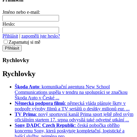
Jméno nebo e-mail:
Heslo:
Přihlásit
|
zapoměli jste heslo?
Zapamatuj si mě
Rychlovky
Rychlovky
Škoda Auto
: komunikační agentura New School
Communications uspěla v tendru na spolupráci se značkou
Škoda Auto v České ...
Německá podpora filmů
: německá vláda plánuje škrty v
podpoře výroby filmů a TV seriálů o desítky milionů eur. ...
TV Prima
: nový sportovní kanál Prima sport ještě před svým
oficiálním startem 17. srpna odvysílá také odvetné utkání ...
Sony DADC Czech Republic
: česká pobočka obřího
koncernu Sony, která poskytuje kompletační, logistické a
balící služby, zejména pro ...