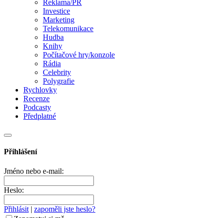
Reklama/PR
Investice
Marketing
Telekomunikace
Hudba
Knihy
Počítačové hry/konzole
Rádia
Celebrity
Polygrafie
Rychlovky
Recenze
Podcasty
Předplatné
Přihlášení
Jméno nebo e-mail:
Heslo:
Přihlásit
|
zapoměli jste heslo?