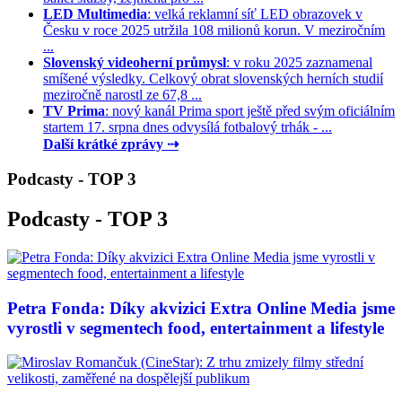
LED Multimedia
: velká reklamní síť LED obrazovek v
Česku v roce 2025 utržila 108 milionů korun. V meziročním
...
Slovenský videoherní průmysl
: v roku 2025 zaznamenal
smíšené výsledky. Celkový obrat slovenských herních studií
meziročně narostl ze 67,8 ...
TV Prima
: nový kanál Prima sport ještě před svým oficiálním
startem 17. srpna dnes odvysílá fotbalový trhák - ...
Další krátké zprávy ⇢
Podcasty - TOP 3
Podcasty - TOP 3
Petra Fonda: Díky akvizici Extra Online Media jsme
vyrostli v segmentech food, entertainment a lifestyle