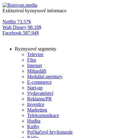
Exkluzivní byznysové informace
Netflix
73.57
$
Walt Disney
98.18
$
Facebook
587.94
$
Byznysové segmenty
Televize
Film
Internet
Miliardáři
Mediální agentury
E-commerce
Start-up
Vydavatelství
Reklama/PR
Investice
Marketing
Telekomunikace
Hudba
Knihy
Počítačové hry/konzole
Rádia