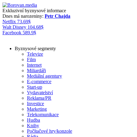
Exkluzivní byznysové informace
Dnes má narozeniny:
Petr Chajda
Netflix
73.69
$
Walt Disney
104.68
$
Facebook
589.9
$
Byznysové segmenty
Televize
Film
Internet
Miliardáři
Mediální agentury
E-commerce
Start-up
Vydavatelství
Reklama/PR
Investice
Marketing
Telekomunikace
Hudba
Knihy
Počítačové hry/konzole
Rádia