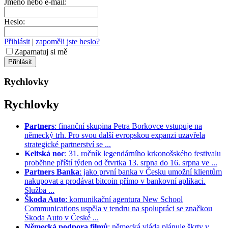
Jméno nebo e-mail:
Heslo:
Přihlásit
|
zapoměli jste heslo?
Zapamatuj si mě
Rychlovky
Rychlovky
Partners
: finanční skupina Petra Borkovce vstupuje na
německý trh. Pro svou další evropskou expanzi uzavřela
strategické partnerství se ...
Keltská noc
: 31. ročník legendárního krkonošského festivalu
proběhne příští týden od čtvrtka 13. srpna do 16. srpna ve ...
Partners Banka
: jako první banka v Česku umožní klientům
nakupovat a prodávat bitcoin přímo v bankovní aplikaci.
Služba ...
Škoda Auto
: komunikační agentura New School
Communications uspěla v tendru na spolupráci se značkou
Škoda Auto v České ...
Německá podpora filmů
: německá vláda plánuje škrty v