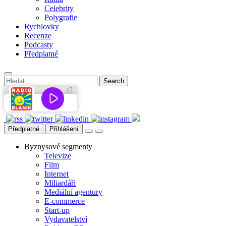
Celebrity
Polygrafie
Rychlovky
Recenze
Podcasty
Předplatné
Předplatné
Přihlášení
Byznysové segmenty
Televize
Film
Internet
Miliardáři
Mediální agentury
E-commerce
Start-up
Vydavatelství