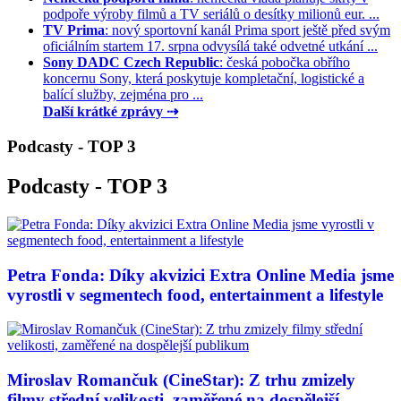
podpoře výroby filmů a TV seriálů o desítky milionů eur. ...
TV Prima
: nový sportovní kanál Prima sport ještě před svým
oficiálním startem 17. srpna odvysílá také odvetné utkání ...
Sony DADC Czech Republic
: česká pobočka obřího
koncernu Sony, která poskytuje kompletační, logistické a
balící služby, zejména pro ...
Další krátké zprávy ⇢
Podcasty - TOP 3
Podcasty - TOP 3
Petra Fonda: Díky akvizici Extra Online Media jsme
vyrostli v segmentech food, entertainment a lifestyle
Miroslav Romančuk (CineStar): Z trhu zmizely
filmy střední velikosti, zaměřené na dospělejší