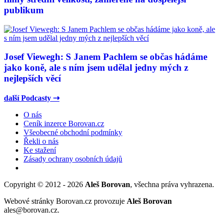
publikum
Josef Viewegh: S Janem Pachlem se občas hádáme
jako koně, ale s ním jsem udělal jedny mých z
nejlepších věcí
další Podcasty ⇢
O nás
Ceník inzerce Borovan.cz
Všeobecné obchodní podmínky
Řekli o nás
Ke stažení
Zásady ochrany osobních údajů
Copyright © 2012 - 2026
Aleš Borovan
, všechna práva vyhrazena.
Webové stránky Borovan.cz provozuje
Aleš Borovan
ales@borovan.cz.