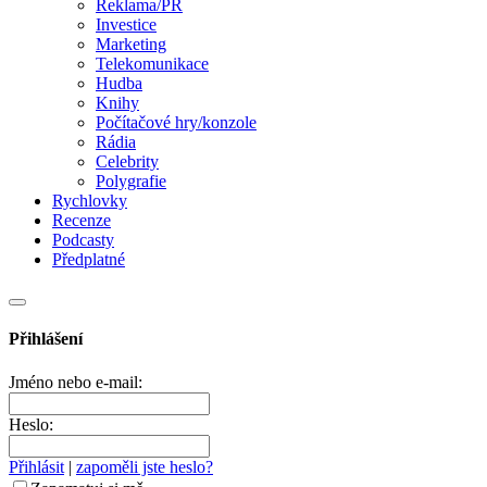
Reklama/PR
Investice
Marketing
Telekomunikace
Hudba
Knihy
Počítačové hry/konzole
Rádia
Celebrity
Polygrafie
Rychlovky
Recenze
Podcasty
Předplatné
Přihlášení
Jméno nebo e-mail:
Heslo:
Přihlásit
|
zapoměli jste heslo?