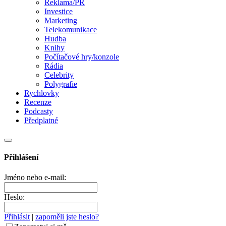
Reklama/PR
Investice
Marketing
Telekomunikace
Hudba
Knihy
Počítačové hry/konzole
Rádia
Celebrity
Polygrafie
Rychlovky
Recenze
Podcasty
Předplatné
Přihlášení
Jméno nebo e-mail:
Heslo:
Přihlásit
|
zapoměli jste heslo?