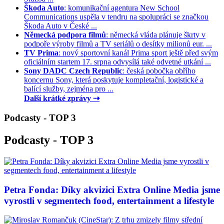
Škoda Auto
: komunikační agentura New School
Communications uspěla v tendru na spolupráci se značkou
Škoda Auto v České ...
Německá podpora filmů
: německá vláda plánuje škrty v
podpoře výroby filmů a TV seriálů o desítky milionů eur. ...
TV Prima
: nový sportovní kanál Prima sport ještě před svým
oficiálním startem 17. srpna odvysílá také odvetné utkání ...
Sony DADC Czech Republic
: česká pobočka obřího
koncernu Sony, která poskytuje kompletační, logistické a
balící služby, zejména pro ...
Další krátké zprávy ⇢
Podcasty - TOP 3
Podcasty - TOP 3
Petra Fonda: Díky akvizici Extra Online Media jsme
vyrostli v segmentech food, entertainment a lifestyle