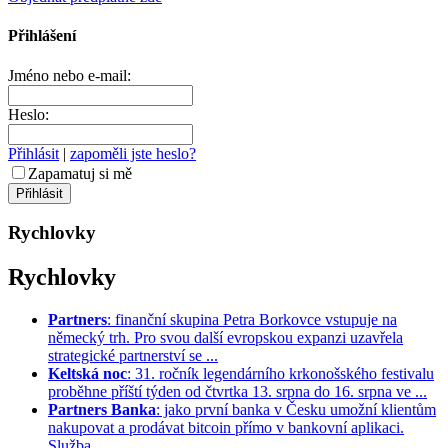
Přihlášení
Jméno nebo e-mail:
Heslo:
Přihlásit
|
zapoměli jste heslo?
Zapamatuj si mě
Rychlovky
Rychlovky
Partners
: finanční skupina Petra Borkovce vstupuje na
německý trh. Pro svou další evropskou expanzi uzavřela
strategické partnerství se ...
Keltská noc
: 31. ročník legendárního krkonošského festivalu
proběhne příští týden od čtvrtka 13. srpna do 16. srpna ve ...
Partners Banka
: jako první banka v Česku umožní klientům
nakupovat a prodávat bitcoin přímo v bankovní aplikaci.
Služba ...