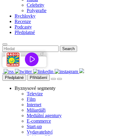
Celebrity
Polygrafie
Rychlovky
Recenze
Podcasty
Předplatné
Předplatné
Přihlášení
Byznysové segmenty
Televize
Film
Internet
Miliardáři
Mediální agentury
E-commerce
Start-up
Vydavatelství