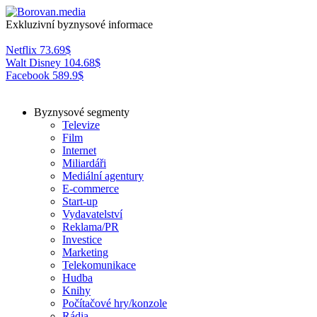
Exkluzivní byznysové informace
Netflix
73.69
$
Walt Disney
104.68
$
Facebook
589.9
$
Byznysové segmenty
Televize
Film
Internet
Miliardáři
Mediální agentury
E-commerce
Start-up
Vydavatelství
Reklama/PR
Investice
Marketing
Telekomunikace
Hudba
Knihy
Počítačové hry/konzole
Rádia