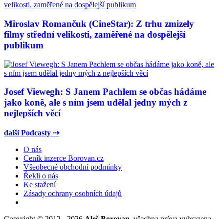
Miroslav Romančuk (CineStar): Z trhu zmizely
filmy střední velikosti, zaměřené na dospělejší
publikum
Josef Viewegh: S Janem Pachlem se občas hádáme
jako koně, ale s ním jsem udělal jedny mých z
nejlepších věcí
další Podcasty ⇢
O nás
Ceník inzerce Borovan.cz
Všeobecné obchodní podmínky
Řekli o nás
Ke stažení
Zásady ochrany osobních údajů
Copyright © 2012 - 2026
Aleš Borovan
, všechna práva vyhrazena.