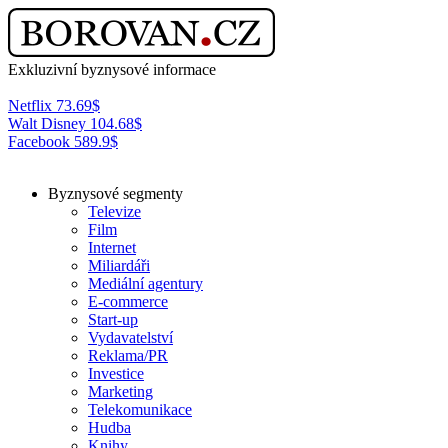
Exkluzivní byznysové informace
Netflix
73.69
$
Walt Disney
104.68
$
Facebook
589.9
$
Byznysové segmenty
Televize
Film
Internet
Miliardáři
Mediální agentury
E-commerce
Start-up
Vydavatelství
Reklama/PR
Investice
Marketing
Telekomunikace
Hudba
Knihy