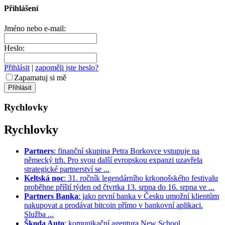
Přihlášení
Jméno nebo e-mail:
Heslo:
Přihlásit
|
zapoměli jste heslo?
Zapamatuj si mě
Rychlovky
Rychlovky
Partners
: finanční skupina Petra Borkovce vstupuje na
německý trh. Pro svou další evropskou expanzi uzavřela
strategické partnerství se ...
Keltská noc
: 31. ročník legendárního krkonošského festivalu
proběhne příští týden od čtvrtka 13. srpna do 16. srpna ve ...
Partners Banka
: jako první banka v Česku umožní klientům
nakupovat a prodávat bitcoin přímo v bankovní aplikaci.
Služba ...
Škoda Auto
: komunikační agentura New School