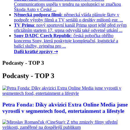
Communications uspěla v tendru na spolupráci se značkou
Škoda Auto v České ...
Německá podpora filmů
: německá vláda plánuje škrty v
podpoře výroby filmů a TV seriálů o desítky milionů eur. ...
TV Prima
: nový sportovní kanál Prima sport ještě před svým
oficiálním startem 17. srpna odvysílá také odvetné utkání ...
Sony DADC Czech Republic
: česká pobočka obřího
koncernu Sony, která poskytuje kompletační, logistické a
balící služby, zejména pro ...
Další krátké zprávy ⇢
Podcasty - TOP 3
Podcasty - TOP 3
Petra Fonda: Díky akvizici Extra Online Media jsme
vyrostli v segmentech food, entertainment a lifestyle