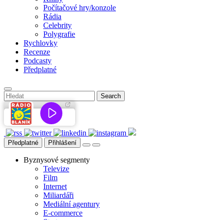
Počítačové hry/konzole
Rádia
Celebrity
Polygrafie
Rychlovky
Recenze
Podcasty
Předplatné
Předplatné
Přihlášení
Byznysové segmenty
Televize
Film
Internet
Miliardáři
Mediální agentury
E-commerce