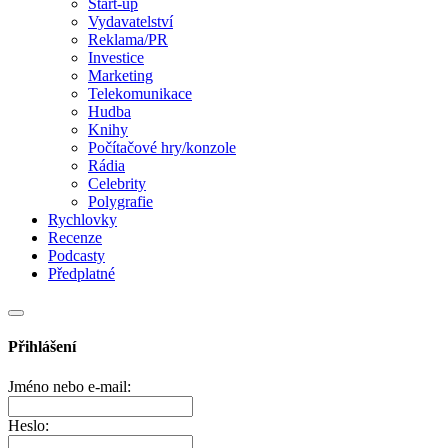
Start-up
Vydavatelství
Reklama/PR
Investice
Marketing
Telekomunikace
Hudba
Knihy
Počítačové hry/konzole
Rádia
Celebrity
Polygrafie
Rychlovky
Recenze
Podcasty
Předplatné
Přihlášení
Jméno nebo e-mail:
Heslo: