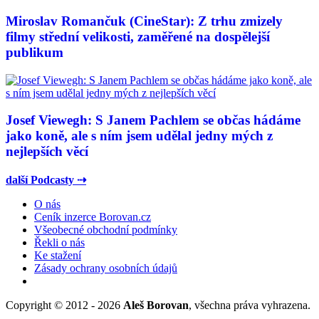
Miroslav Romančuk (CineStar): Z trhu zmizely
filmy střední velikosti, zaměřené na dospělejší
publikum
Josef Viewegh: S Janem Pachlem se občas hádáme
jako koně, ale s ním jsem udělal jedny mých z
nejlepších věcí
další Podcasty ⇢
O nás
Ceník inzerce Borovan.cz
Všeobecné obchodní podmínky
Řekli o nás
Ke stažení
Zásady ochrany osobních údajů
Copyright © 2012 - 2026
Aleš Borovan
, všechna práva vyhrazena.