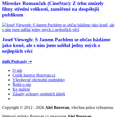
Miroslav Romančuk (CineStar): Z trhu zmizely
filmy střední velikosti, zaměřené na dospělejší
publikum
Josef Viewegh: S Janem Pachlem se občas hádáme
jako koně, ale s ním jsem udělal jedny mých z
nejlepších věcí
další Podcasty ⇢
O nás
Ceník inzerce Borovan.cz
Všeobecné obchodní podmínky
Řekli o nás
Ke stažení
Zásady ochrany osobních údajů
Copyright © 2012 - 2026
Aleš Borovan
, všechna práva vyhrazena.
Webové stránky Borovan.cz provozuje
Aleš Borovan