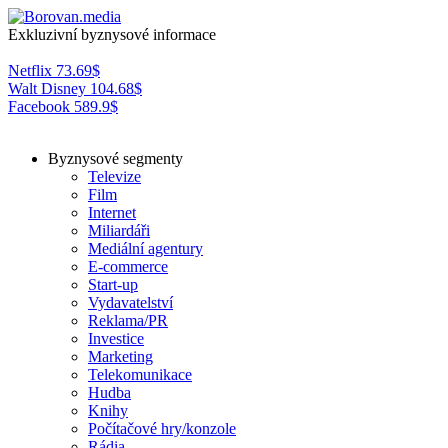
Exkluzivní byznysové informace
Netflix
73.69
$
Walt Disney
104.68
$
Facebook
589.9
$
Byznysové segmenty
Televize
Film
Internet
Miliardáři
Mediální agentury
E-commerce
Start-up
Vydavatelství
Reklama/PR
Investice
Marketing
Telekomunikace
Hudba
Knihy
Počítačové hry/konzole
Rádia