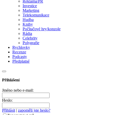
Reklama/PR
Investice
Marketing
Telekomunikace
Hudba
Knihy
Počítačové hry/konzole
Rádia
Celebrity
Polygrafie
Rychlovky
Recenze
Podcasty
Předplatné
Přihlášení
Jméno nebo e-mail:
Heslo:
Přihlásit
|
zapoměli jste heslo?