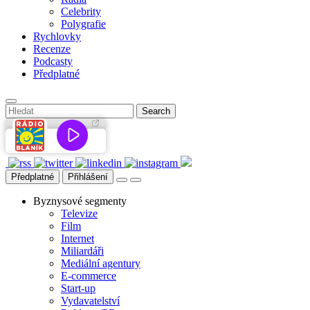
Celebrity
Polygrafie
Rychlovky
Recenze
Podcasty
Předplatné
Předplatné
Přihlášení
Byznysové segmenty
Televize
Film
Internet
Miliardáři
Mediální agentury
E-commerce
Start-up
Vydavatelství