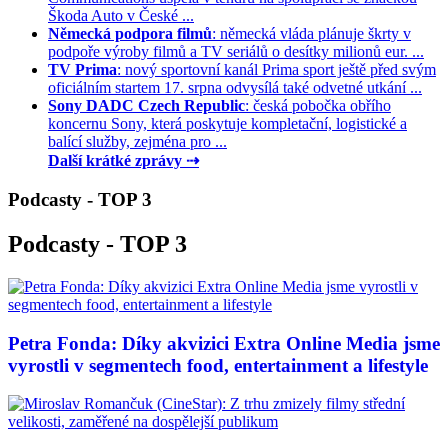
Škoda Auto v České ...
Německá podpora filmů
: německá vláda plánuje škrty v
podpoře výroby filmů a TV seriálů o desítky milionů eur. ...
TV Prima
: nový sportovní kanál Prima sport ještě před svým
oficiálním startem 17. srpna odvysílá také odvetné utkání ...
Sony DADC Czech Republic
: česká pobočka obřího
koncernu Sony, která poskytuje kompletační, logistické a
balící služby, zejména pro ...
Další krátké zprávy ⇢
Podcasty - TOP 3
Podcasty - TOP 3
Petra Fonda: Díky akvizici Extra Online Media jsme
vyrostli v segmentech food, entertainment a lifestyle