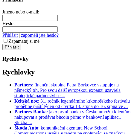
Jméno nebo e-mail:
Heslo:
Přihlásit
|
zapoměli jste heslo?
Zapamatuj si mě
Rychlovky
Rychlovky
Partners
: finanční skupina Petra Borkovce vstupuje na
německý trh. Pro svou další evropskou expanzi uzavřela
strategické partnerství se ...
Keltská noc
: 31. ročník legendárního krkonošského festivalu
proběhne příští týden od čtvrtka 13. srpna do 16. srpna ve ...
Partners Banka
: jako první banka v Česku umožní klientům
nakupovat a prodávat bitcoin přímo v bankovní aplikaci.
Služba ...
Škoda Auto
: komunikační agentura New School
Communications uspěla v tendru na spolupráci se značkou