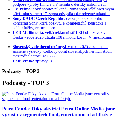
podpoře výroby filmů a TV seriálů o desítky milionů eur. ...
TV Prima
: nový sportovní kanál Prima sport ještě před svým
oficiálním startem 17. srpna odvysílá také odvetné utkání ...
Sony DADC Czech Republic
: česká pobočka obřího
koncernu Sony, která poskytuje kompletační, logistické a
balící služby, zejména pro ...
LED Multimedia
: velká reklamní síť LED obrazovek v
Česku v roce 2025 utržila 108 milionů korun. V meziročním
...
Slovenský videoherní průmysl
: v roku 2025 zaznamenal
smíšené výsledky. Celkový obrat slovenských herních studií
meziročně narostl ze 67,8 ...
Další krátké zprávy ⇢
Podcasty - TOP 3
Podcasty - TOP 3
Petra Fonda: Díky akvizici Extra Online Media jsme
vyrostli v segmentech food, entertainment a lifestyle