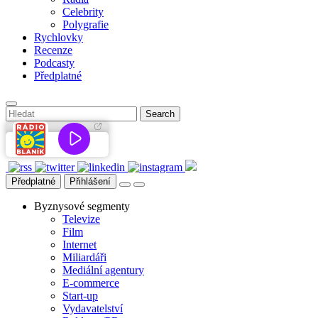
Celebrity
Polygrafie
Rychlovky
Recenze
Podcasty
Předplatné
Předplatné
Přihlášení
Byznysové segmenty
Televize
Film
Internet
Miliardáři
Mediální agentury
E-commerce
Start-up
Vydavatelství