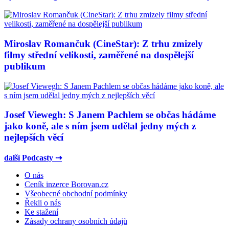
Miroslav Romančuk (CineStar): Z trhu zmizely
filmy střední velikosti, zaměřené na dospělejší
publikum
Josef Viewegh: S Janem Pachlem se občas hádáme
jako koně, ale s ním jsem udělal jedny mých z
nejlepších věcí
další Podcasty ⇢
O nás
Ceník inzerce Borovan.cz
Všeobecné obchodní podmínky
Řekli o nás
Ke stažení
Zásady ochrany osobních údajů