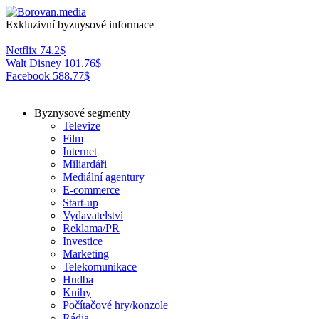
Exkluzivní byznysové informace
Netflix
74.2
$
Walt Disney
101.76
$
Facebook
588.77
$
Byznysové segmenty
Televize
Film
Internet
Miliardáři
Mediální agentury
E-commerce
Start-up
Vydavatelství
Reklama/PR
Investice
Marketing
Telekomunikace
Hudba
Knihy
Počítačové hry/konzole
Rádia