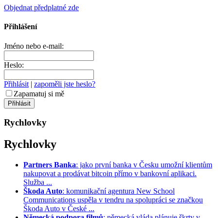
Objednat předplatné zde
Přihlášení
Jméno nebo e-mail:
Heslo:
Přihlásit
|
zapoměli jste heslo?
Zapamatuj si mě
Rychlovky
Rychlovky
Partners Banka
: jako první banka v Česku umožní klientům
nakupovat a prodávat bitcoin přímo v bankovní aplikaci.
Služba ...
Škoda Auto
: komunikační agentura New School
Communications uspěla v tendru na spolupráci se značkou
Škoda Auto v České ...
Německá podpora filmů
: německá vláda plánuje škrty v