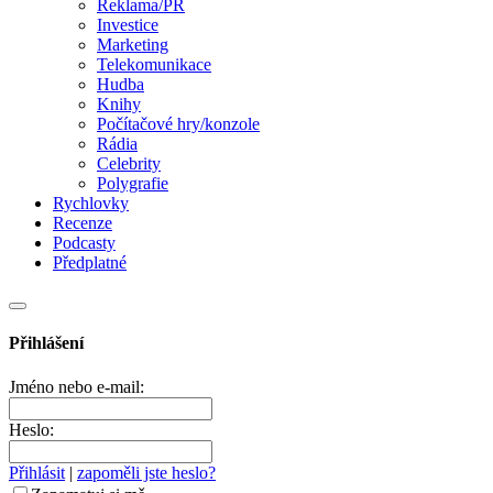
Reklama/PR
Investice
Marketing
Telekomunikace
Hudba
Knihy
Počítačové hry/konzole
Rádia
Celebrity
Polygrafie
Rychlovky
Recenze
Podcasty
Předplatné
Přihlášení
Jméno nebo e-mail:
Heslo:
Přihlásit
|
zapoměli jste heslo?