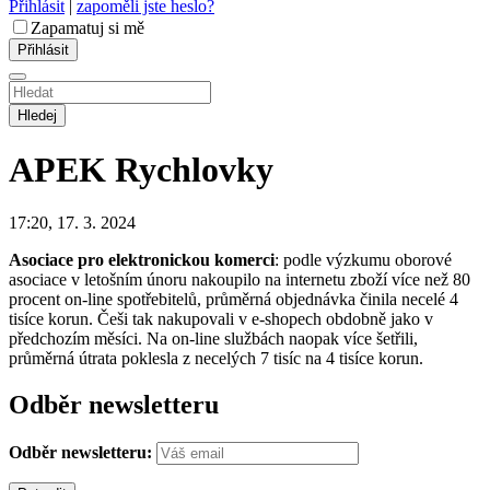
Přihlásit
|
zapoměli jste heslo?
Zapamatuj si mě
Hledej
APEK
Rychlovky
17:20, 17. 3. 2024
Asociace pro elektronickou komerci
: podle výzkumu oborové
asociace v letošním únoru nakoupilo na internetu zboží více než 80
procent on-line spotřebitelů, průměrná objednávka činila necelé 4
tisíce korun. Češi tak nakupovali v e-shopech obdobně jako v
předchozím měsíci. Na on-line službách naopak více šetřili,
průměrná útrata poklesla z necelých 7 tisíc na 4 tisíce korun.
Odběr newsletteru
Odběr newsletteru: