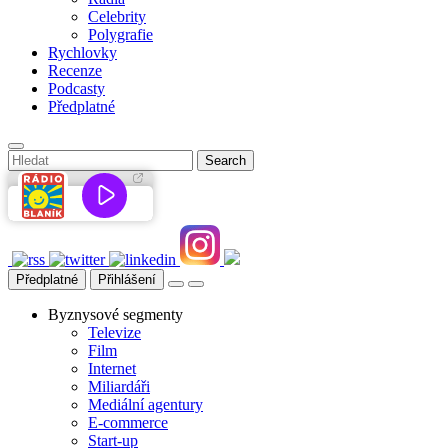
Celebrity
Polygrafie
Rychlovky
Recenze
Podcasty
Předplatné
Předplatné
Přihlášení
Byznysové segmenty
Televize
Film
Internet
Miliardáři
Mediální agentury
E-commerce
Start-up