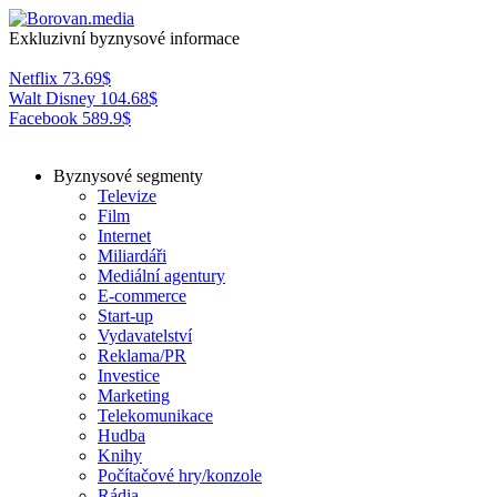
Exkluzivní byznysové informace
Netflix
73.69
$
Walt Disney
104.68
$
Facebook
589.9
$
Byznysové segmenty
Televize
Film
Internet
Miliardáři
Mediální agentury
E-commerce
Start-up
Vydavatelství
Reklama/PR
Investice
Marketing
Telekomunikace
Hudba
Knihy
Počítačové hry/konzole
Rádia