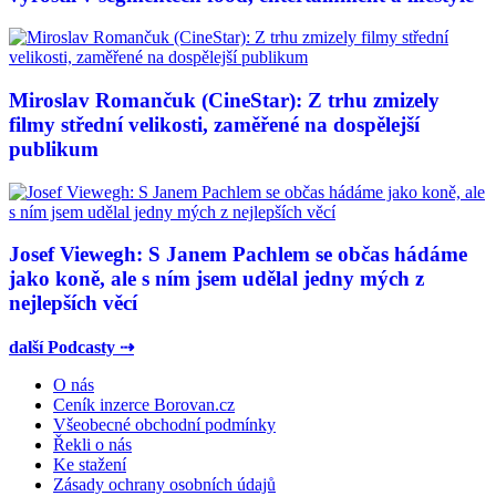
Miroslav Romančuk (CineStar): Z trhu zmizely
filmy střední velikosti, zaměřené na dospělejší
publikum
Josef Viewegh: S Janem Pachlem se občas hádáme
jako koně, ale s ním jsem udělal jedny mých z
nejlepších věcí
další Podcasty ⇢
O nás
Ceník inzerce Borovan.cz
Všeobecné obchodní podmínky
Řekli o nás
Ke stažení
Zásady ochrany osobních údajů