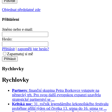
Objednat předplatné zde
Přihlášení
Jméno nebo e-mail:
Heslo:
Přihlásit
|
zapoměli jste heslo?
Zapamatuj si mě
Rychlovky
Rychlovky
Partners
: finanční skupina Petra Borkovce vstupuje na
německý trh. Pro svou další evropskou expanzi uzavřela
strategické partnerství se ...
Keltská noc
: 31. ročník legendárního krkonošského festivalu
proběhne příští týden od čtvrtka 13. srpna do 16. srpna ve ...