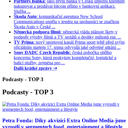
Partners Banka
: jako první banka v Česku umožní klientům
nakupovat a prodávat bitcoin přímo v bankovní aplikaci.
Služba ...
Škoda Auto
: komunikační agentura New School
Communications uspěla v tendru na spolupráci se značkou
Škoda Auto v České ...
Německá podpora filmů
: německá vláda plánuje škrty v
podpoře výroby filmů a TV seriálů o desítky milionů eur. ...
TV Prima
: nový sportovní kanál Prima sport ještě před svým
oficiálním startem 17. srpna odvysílá také odvetné utkání ...
Sony DADC Czech Republic
: česká pobočka obřího
koncernu Sony, která poskytuje kompletační, logistické a
balící služby, zejména pro ...
Další krátké zprávy ⇢
Podcasty - TOP 3
Podcasty - TOP 3
Petra Fonda: Díky akvizici Extra Online Media jsme
vyrostli v segmentech food, entertainment a lifestyle