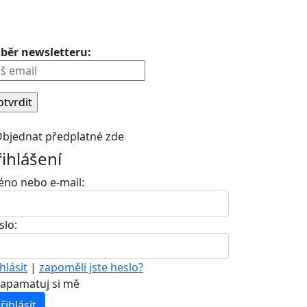
běr newsletteru:
bjednat předplatné zde
řihlášení
éno nebo e-mail:
slo:
hlásit
|
zapoměli jste heslo?
apamatuj si mě