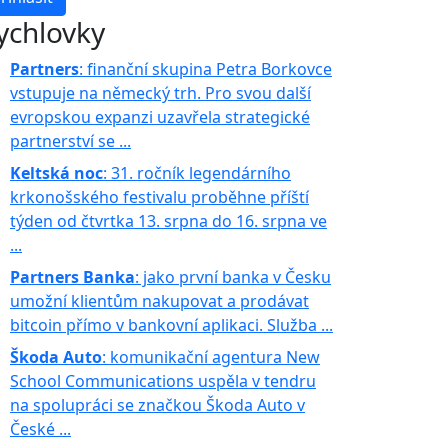
ychlovky
Partners
: finanční skupina Petra Borkovce
vstupuje na německý trh. Pro svou další
evropskou expanzi uzavřela strategické
partnerství se ...
Keltská noc
: 31. ročník legendárního
krkonošského festivalu proběhne příští
týden od čtvrtka 13. srpna do 16. srpna ve
...
Partners Banka
: jako první banka v Česku
umožní klientům nakupovat a prodávat
bitcoin přímo v bankovní aplikaci. Služba ...
Škoda Auto
: komunikační agentura New
School Communications uspěla v tendru
na spolupráci se značkou Škoda Auto v
České ...