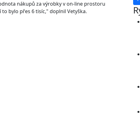
hodnota nákupů za výrobky v on-line prostoru
R
to bylo přes 6 tisíc," doplnil Vetyška.