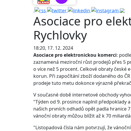
Asociace pro elek
Rychlovky
18:20, 17. 12. 2024
Asociace pro elektronickou komerci
: podl
zaznamená meziroční růst prodejů přes 5 pro
o více než 5 procent. Celkové obraty české e
korun. Při započítání zboží dodaného do ČR 
prodeje tuto metu dokonce výrazně překračov
V současné době internetové obchody vyhod
"Týden od 9. prosince naplnil předpoklady a
našich prvních odhadů opět padla hranice 7 
vánoční obraty můžou blížit až k 70 miliard
"Listopadová čísla nám potvrzují, že vánočn