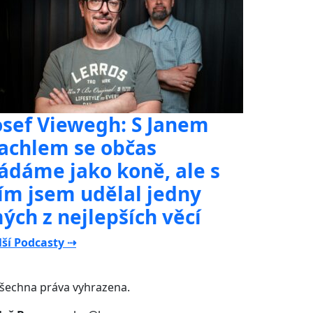
osef Viewegh: S Janem
achlem se občas
ádáme jako koně, ale s
ím jsem udělal jedny
ých z nejlepších věcí
lší Podcasty ⇢
všechna práva vyhrazena.