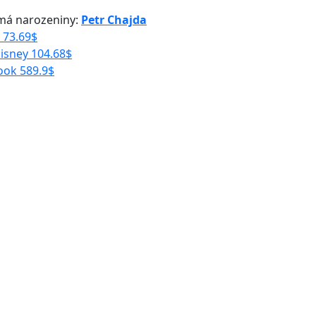
má narozeniny:
Petr Chajda
73.69
$
isney
104.68
$
ook
589.9
$