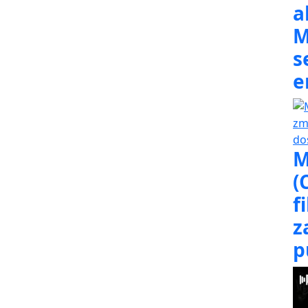
a
M
s
e
M
(
f
z
p