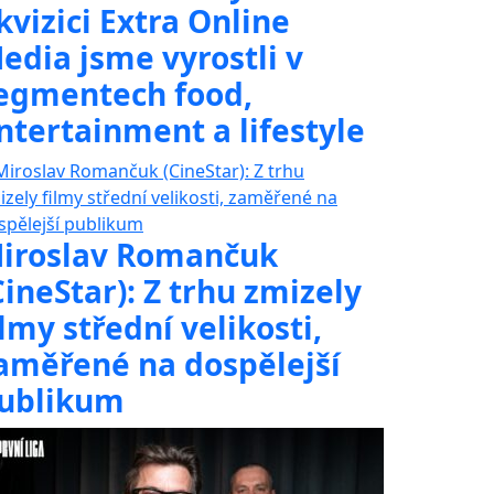
kvizici Extra Online
edia jsme vyrostli v
egmentech food,
ntertainment a lifestyle
iroslav Romančuk
CineStar): Z trhu zmizely
ilmy střední velikosti,
aměřené na dospělejší
ublikum