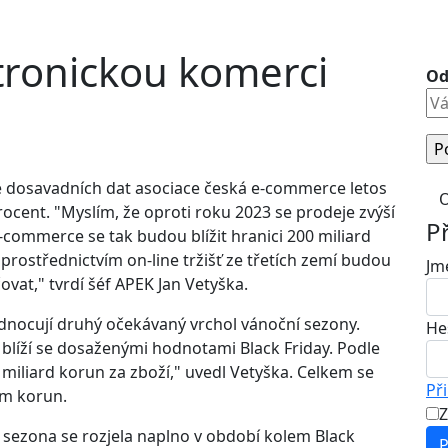
tronickou komerci
Od
e dosavadních dat asociace česká e-commerce letos
O
cent. "Myslím, že oproti roku 2023 se prodeje zvýší
P
-commerce se tak budou blížit hranici 200 miliard
prostřednictvím on-line tržišť ze třetích zemí budou
Jm
at," tvrdí šéf APEK Jan Vetyška.
nocují druhý očekávaný vrchol vánoční sezony.
He
 blíží se dosaženými hodnotami Black Friday. Podle
miliard korun za zboží," uvedl Vetyška. Celkem se
Při
ám korun.
Z
í sezona se rozjela naplno v období kolem Black