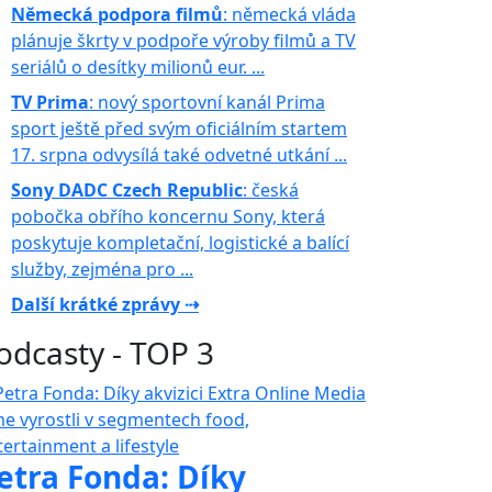
Německá podpora filmů
: německá vláda
plánuje škrty v podpoře výroby filmů a TV
seriálů o desítky milionů eur. ...
TV Prima
: nový sportovní kanál Prima
sport ještě před svým oficiálním startem
17. srpna odvysílá také odvetné utkání ...
Sony DADC Czech Republic
: česká
pobočka obřího koncernu Sony, která
poskytuje kompletační, logistické a balící
služby, zejména pro ...
Další krátké zprávy ⇢
odcasty - TOP 3
etra Fonda: Díky