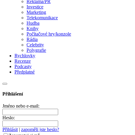
Reklama/PR
Investice
Marketing
Telekomunikace
Hudba
Knihy
Počítačové hry/konzole
Rádia
Celebrity
Polygrafie
Rychlovky
Recenze
Podcasty
Předplatné
Přihlášení
Jméno nebo e-mail:
Heslo:
Přihlásit
|
zapoměli jste heslo?