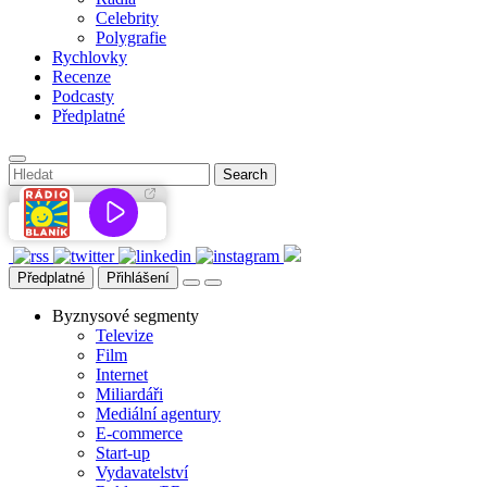
Celebrity
Polygrafie
Rychlovky
Recenze
Podcasty
Předplatné
Předplatné
Přihlášení
Byznysové segmenty
Televize
Film
Internet
Miliardáři
Mediální agentury
E-commerce
Start-up
Vydavatelství