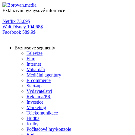
Exkluzivní byznysové informace
Netflix
73.69
$
Walt Disney
104.68
$
Facebook
589.9
$
Byznysové segmenty
Televize
Film
Internet
Miliardáři
Mediální agentury
E-commerce
Start-up
Vydavatelství
Reklama/PR
Investice
Marketing
Telekomunikace
Hudba
Knihy
Počítačové hry/konzole
Rádia