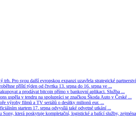
trh. Pro svou další evropskou expanzi uzavřela strategické partnerství 
oběhne příští týden od čtvrtka 13. srpna do 16. srpna ve ...
kupovat a prodávat bitcoin přímo v bankovní aplikaci. Služba ...
s uspěla v tendru na spolupráci se značkou Škoda Auto v České ...
ře výroby filmů a TV seriálů o desítky milionů eur. ...
iciálním startem 17. srpna odvysílá také odvetné utkání ...
Sony, která poskytuje kompletační, logistické a balící služby, zejména 