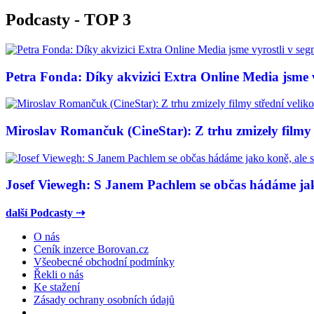
Podcasty - TOP 3
Petra Fonda: Díky akvizici Extra Online Media jsme vy
Miroslav Romančuk (CineStar): Z trhu zmizely filmy s
Josef Viewegh: S Janem Pachlem se občas hádáme jako
další Podcasty ⇢
O nás
Ceník inzerce Borovan.cz
Všeobecné obchodní podmínky
Řekli o nás
Ke stažení
Zásady ochrany osobních údajů