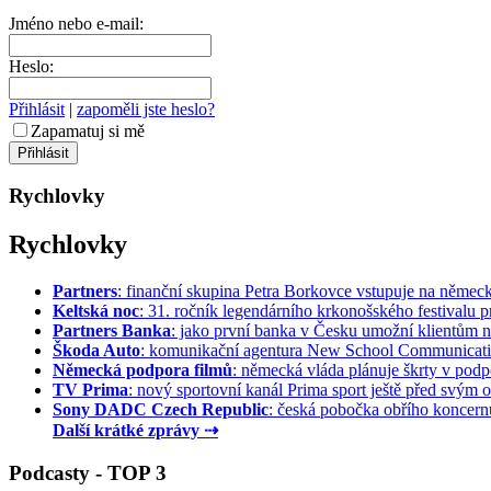
Jméno nebo e-mail:
Heslo:
Přihlásit
|
zapoměli jste heslo?
Zapamatuj si mě
Rychlovky
Rychlovky
Partners
: finanční skupina Petra Borkovce vstupuje na německý 
Keltská noc
: 31. ročník legendárního krkonošského festivalu pr
Partners Banka
: jako první banka v Česku umožní klientům na
Škoda Auto
: komunikační agentura New School Communication
Německá podpora filmů
: německá vláda plánuje škrty v podpo
TV Prima
: nový sportovní kanál Prima sport ještě před svým of
Sony DADC Czech Republic
: česká pobočka obřího koncernu 
Další krátké zprávy ⇢
Podcasty - TOP 3