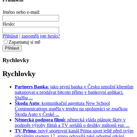
Jméno nebo e-mail:
Heslo:
Přihlásit
|
zapoměli jste heslo?
Zapamatuj si mě
Rychlovky
Rychlovky
Partners Banka
: jako první banka v Česku umožní klientům
nakupovat a prodávat bitcoin přímo v bankovní aplikaci.
Služba ...
Škoda Auto
: komunikační agentura New School
Communications uspěla v tendru na spolupráci se značkou
Škoda Auto v České ...
Německá podpora filmů
: německá vláda plánuje škrty v
podpoře výroby filmů a TV seriálů o desítky milionů eur. ...
TV Prima
: nový sportovní kanál Prima sport ještě před svým
oficiálním startem 17. srpna odvysílá také odvetné utkání ...