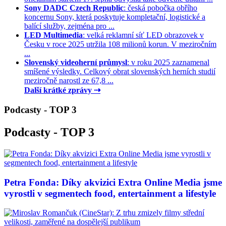
Sony DADC Czech Republic
: česká pobočka obřího
koncernu Sony, která poskytuje kompletační, logistické a
balící služby, zejména pro ...
LED Multimedia
: velká reklamní síť LED obrazovek v
Česku v roce 2025 utržila 108 milionů korun. V meziročním
...
Slovenský videoherní průmysl
: v roku 2025 zaznamenal
smíšené výsledky. Celkový obrat slovenských herních studií
meziročně narostl ze 67,8 ...
Další krátké zprávy ⇢
Podcasty - TOP 3
Podcasty - TOP 3
Petra Fonda: Díky akvizici Extra Online Media jsme
vyrostli v segmentech food, entertainment a lifestyle