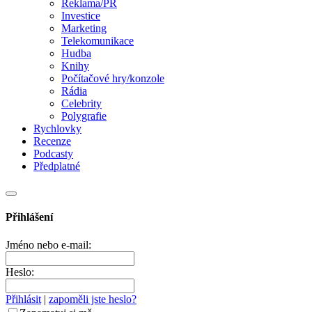
Reklama/PR
Investice
Marketing
Telekomunikace
Hudba
Knihy
Počítačové hry/konzole
Rádia
Celebrity
Polygrafie
Rychlovky
Recenze
Podcasty
Předplatné
Přihlášení
Jméno nebo e-mail:
Heslo:
Přihlásit
|
zapoměli jste heslo?