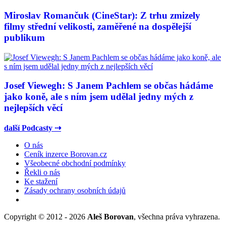
Miroslav Romančuk (CineStar): Z trhu zmizely
filmy střední velikosti, zaměřené na dospělejší
publikum
Josef Viewegh: S Janem Pachlem se občas hádáme
jako koně, ale s ním jsem udělal jedny mých z
nejlepších věcí
další Podcasty ⇢
O nás
Ceník inzerce Borovan.cz
Všeobecné obchodní podmínky
Řekli o nás
Ke stažení
Zásady ochrany osobních údajů
Copyright © 2012 - 2026
Aleš Borovan
, všechna práva vyhrazena.