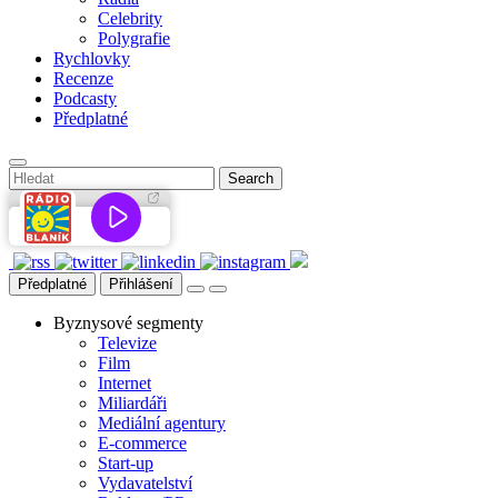
Celebrity
Polygrafie
Rychlovky
Recenze
Podcasty
Předplatné
Předplatné
Přihlášení
Byznysové segmenty
Televize
Film
Internet
Miliardáři
Mediální agentury
E-commerce
Start-up
Vydavatelství