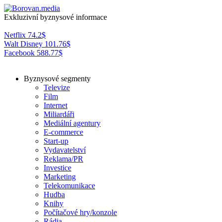
Exkluzivní byznysové informace
Netflix
74.2
$
Walt Disney
101.76
$
Facebook
588.77
$
Byznysové segmenty
Televize
Film
Internet
Miliardáři
Mediální agentury
E-commerce
Start-up
Vydavatelství
Reklama/PR
Investice
Marketing
Telekomunikace
Hudba
Knihy
Počítačové hry/konzole
Rádia