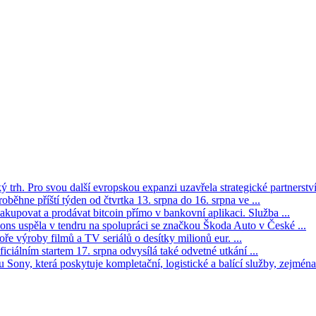
trh. Pro svou další evropskou expanzi uzavřela strategické partnerství 
oběhne příští týden od čtvrtka 13. srpna do 16. srpna ve ...
kupovat a prodávat bitcoin přímo v bankovní aplikaci. Služba ...
s uspěla v tendru na spolupráci se značkou Škoda Auto v České ...
ře výroby filmů a TV seriálů o desítky milionů eur. ...
iciálním startem 17. srpna odvysílá také odvetné utkání ...
Sony, která poskytuje kompletační, logistické a balící služby, zejména 