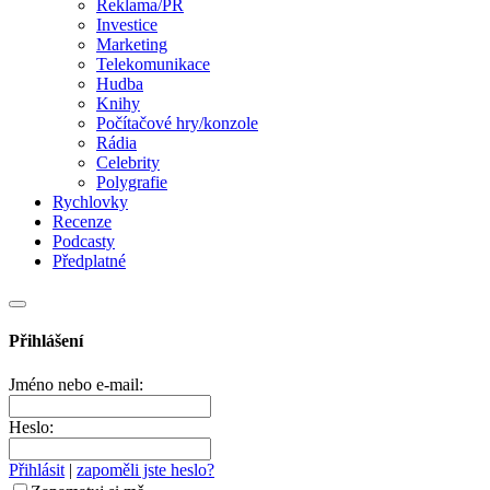
Reklama/PR
Investice
Marketing
Telekomunikace
Hudba
Knihy
Počítačové hry/konzole
Rádia
Celebrity
Polygrafie
Rychlovky
Recenze
Podcasty
Předplatné
Přihlášení
Jméno nebo e-mail:
Heslo:
Přihlásit
|
zapoměli jste heslo?