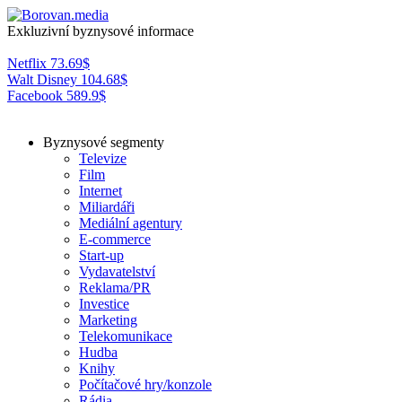
Exkluzivní byznysové informace
Netflix
73.69
$
Walt Disney
104.68
$
Facebook
589.9
$
Byznysové segmenty
Televize
Film
Internet
Miliardáři
Mediální agentury
E-commerce
Start-up
Vydavatelství
Reklama/PR
Investice
Marketing
Telekomunikace
Hudba
Knihy
Počítačové hry/konzole
Rádia