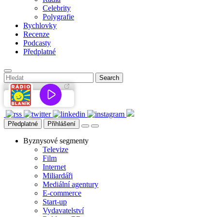
Celebrity
Polygrafie
Rychlovky
Recenze
Podcasty
Předplatné
Předplatné
Přihlášení
Byznysové segmenty
Televize
Film
Internet
Miliardáři
Mediální agentury
E-commerce
Start-up
Vydavatelství