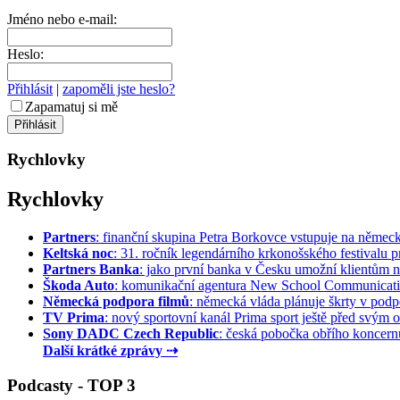
Jméno nebo e-mail:
Heslo:
Přihlásit
|
zapoměli jste heslo?
Zapamatuj si mě
Rychlovky
Rychlovky
Partners
: finanční skupina Petra Borkovce vstupuje na německý 
Keltská noc
: 31. ročník legendárního krkonošského festivalu pr
Partners Banka
: jako první banka v Česku umožní klientům na
Škoda Auto
: komunikační agentura New School Communication
Německá podpora filmů
: německá vláda plánuje škrty v podpo
TV Prima
: nový sportovní kanál Prima sport ještě před svým of
Sony DADC Czech Republic
: česká pobočka obřího koncernu 
Další krátké zprávy ⇢
Podcasty - TOP 3