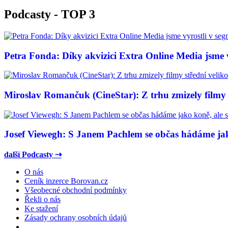
Podcasty - TOP 3
Petra Fonda: Díky akvizici Extra Online Media jsme vy
Miroslav Romančuk (CineStar): Z trhu zmizely filmy s
Josef Viewegh: S Janem Pachlem se občas hádáme jako
další Podcasty ⇢
O nás
Ceník inzerce Borovan.cz
Všeobecné obchodní podmínky
Řekli o nás
Ke stažení
Zásady ochrany osobních údajů