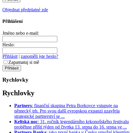
Objednat předplatné zde
Přihlášení
Jméno nebo e-mail:
Heslo:
Přihlásit
|
zapoměli jste heslo?
Zapamatuj si mě
Rychlovky
Rychlovky
Partners
: finanční skupina Petra Borkovce vstupuje na
německý trh. Pro svou další evropskou expanzi uzavřela
strategické partnerství se ...
Keltská noc
: 31. ročník legendárního krkonošského festivalu
proběhne příští týden od čtvrtka 13. srpna do 16. srpna ve ...
Partners Banka
: jako první banka v Česku umožní klientům