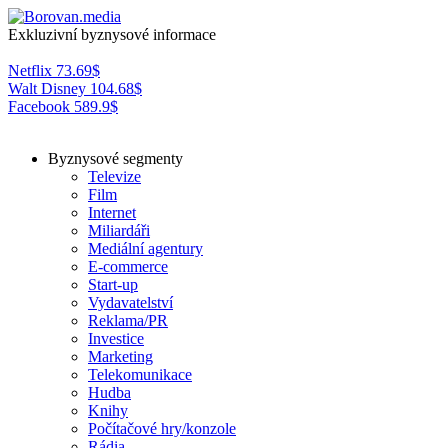
Exkluzivní byznysové informace
Netflix
73.69
$
Walt Disney
104.68
$
Facebook
589.9
$
Byznysové segmenty
Televize
Film
Internet
Miliardáři
Mediální agentury
E-commerce
Start-up
Vydavatelství
Reklama/PR
Investice
Marketing
Telekomunikace
Hudba
Knihy
Počítačové hry/konzole
Rádia