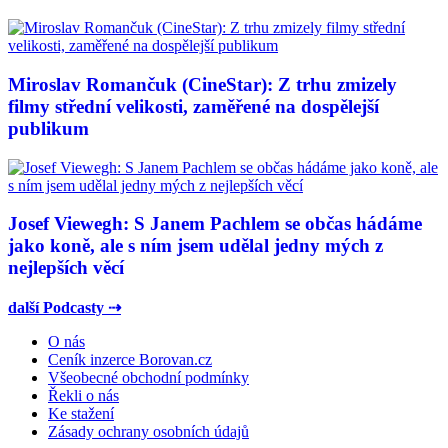
Miroslav Romančuk (CineStar): Z trhu zmizely
filmy střední velikosti, zaměřené na dospělejší
publikum
Josef Viewegh: S Janem Pachlem se občas hádáme
jako koně, ale s ním jsem udělal jedny mých z
nejlepších věcí
další Podcasty ⇢
O nás
Ceník inzerce Borovan.cz
Všeobecné obchodní podmínky
Řekli o nás
Ke stažení
Zásady ochrany osobních údajů