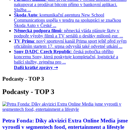
nakupovat a prodávat bitcoin přímo v bankovní aplikaci.
Služba ...
Škoda Auto
: komunikační agentura New School
Communications uspěla v tendru na spolupráci se značkou
Škoda Auto v České ...
Německá podpora filmů
: německá vláda plánuje škrty v
podpoře výroby filmů a TV seriálů o desítky milionů eur. ...
TV Prima
: nový sportovní kanál Prima sport ještě před svým
oficiálním startem 17. srpna odvysílá také odvetné utkání ...
Sony DADC Czech Republic
: česká pobočka obřího
koncernu Sony, která poskytuje kompletační, logistické a
balící služby, zejména pro ...
Další krátké zprávy ⇢
Podcasty - TOP 3
Podcasty - TOP 3
Petra Fonda: Díky akvizici Extra Online Media jsme
vyrostli v segmentech food, entertainment a lifestyle