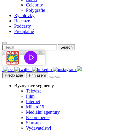
Celebrity
Polygrafie
Rychlovky
Recenze
Podcasty
Předplatné
Předplatné
Přihlášení
Byznysové segmenty
Televize
Film
Internet
Miliardáři
Mediální agentury
E-commerce
Start-up
Vydavatelství