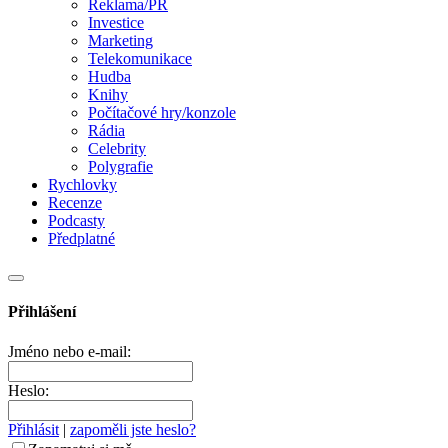
Reklama/PR
Investice
Marketing
Telekomunikace
Hudba
Knihy
Počítačové hry/konzole
Rádia
Celebrity
Polygrafie
Rychlovky
Recenze
Podcasty
Předplatné
Přihlášení
Jméno nebo e-mail:
Heslo:
Přihlásit
|
zapoměli jste heslo?