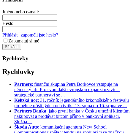
Jméno nebo e-mail:
Heslo:
Přihlásit
|
zapoměli jste heslo?
Zapamatuj si mě
Rychlovky
Rychlovky
Partners
: finanční skupina Petra Borkovce vstupuje na
německý trh. Pro svou další evropskou expanzi uzavřela
strategické partnerství se ...
Keltská noc
: 31. ročník legendárního krkonošského festivalu
proběhne příští týden od čtvrtka 13. srpna do 16. srpna ve ...
Partners Banka
: jako první banka v Česku umožní klientům
nakupovat a prodávat bitcoin přímo v bankovní aplikaci.
Služba ...
Škoda Auto
: komunikační agentura New School
Communications uspěla v tendru na spolupráci se značkou