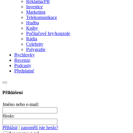
Reklama/PR
Investice
Marketing
Telekomunikace
Hudba
Knihy
Počítačové hry/konzole
Rádia
Celebrity
Polygrafie
Rychlovky
Recenze
Podcasty
Předplatné
Přihlášení
Jméno nebo e-mail:
Heslo:
Přihlásit
|
zapoměli jste heslo?