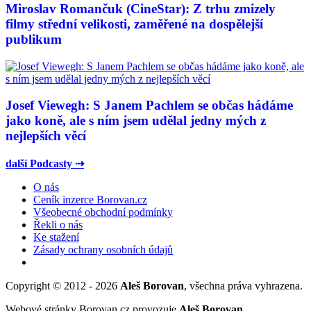
Miroslav Romančuk (CineStar): Z trhu zmizely
filmy střední velikosti, zaměřené na dospělejší
publikum
Josef Viewegh: S Janem Pachlem se občas hádáme
jako koně, ale s ním jsem udělal jedny mých z
nejlepších věcí
další Podcasty ⇢
O nás
Ceník inzerce Borovan.cz
Všeobecné obchodní podmínky
Řekli o nás
Ke stažení
Zásady ochrany osobních údajů
Copyright © 2012 - 2026
Aleš Borovan
, všechna práva vyhrazena.
Webové stránky Borovan.cz provozuje
Aleš Borovan