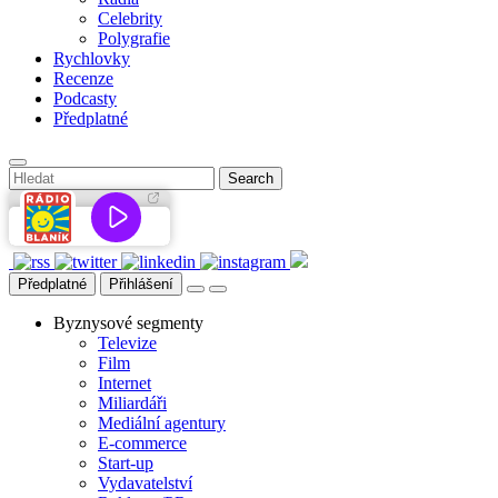
Celebrity
Polygrafie
Rychlovky
Recenze
Podcasty
Předplatné
Předplatné
Přihlášení
Byznysové segmenty
Televize
Film
Internet
Miliardáři
Mediální agentury
E-commerce
Start-up
Vydavatelství