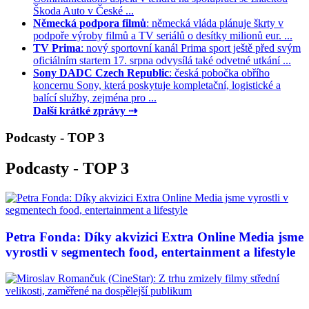
Škoda Auto v České ...
Německá podpora filmů
: německá vláda plánuje škrty v
podpoře výroby filmů a TV seriálů o desítky milionů eur. ...
TV Prima
: nový sportovní kanál Prima sport ještě před svým
oficiálním startem 17. srpna odvysílá také odvetné utkání ...
Sony DADC Czech Republic
: česká pobočka obřího
koncernu Sony, která poskytuje kompletační, logistické a
balící služby, zejména pro ...
Další krátké zprávy ⇢
Podcasty - TOP 3
Podcasty - TOP 3
Petra Fonda: Díky akvizici Extra Online Media jsme
vyrostli v segmentech food, entertainment a lifestyle