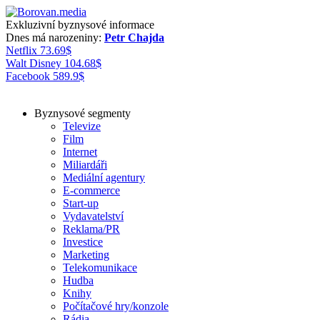
Exkluzivní byznysové informace
Dnes má narozeniny:
Petr Chajda
Netflix
73.69
$
Walt Disney
104.68
$
Facebook
589.9
$
Byznysové segmenty
Televize
Film
Internet
Miliardáři
Mediální agentury
E-commerce
Start-up
Vydavatelství
Reklama/PR
Investice
Marketing
Telekomunikace
Hudba
Knihy
Počítačové hry/konzole
Rádia