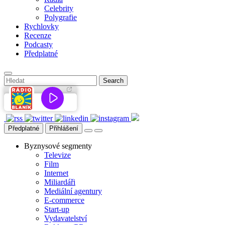
Celebrity
Polygrafie
Rychlovky
Recenze
Podcasty
Předplatné
Předplatné
Přihlášení
Byznysové segmenty
Televize
Film
Internet
Miliardáři
Mediální agentury
E-commerce
Start-up
Vydavatelství