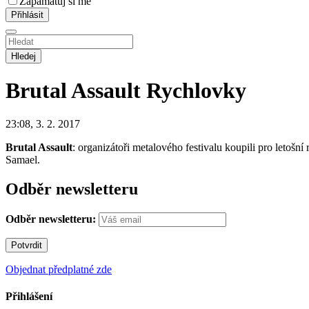
Zapamatuj si mě
Hledej
Brutal Assault
Rychlovky
23:08, 3. 2. 2017
Brutal Assault
: organizátoři metalového festivalu koupili pro letoš
Samael.
Odběr newsletteru
Odběr newsletteru:
Objednat předplatné zde
Přihlášení