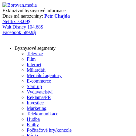
Exkluzivní byznysové informace
Dnes má narozeniny:
Petr Chajda
Netflix
73.69
$
Walt Disney
104.68
$
Facebook
589.9
$
Byznysové segmenty
Televize
Film
Internet
Miliardáři
Mediální agentury
E-commerce
Start-up
Vydavatelství
Reklama/PR
Investice
Marketing
Telekomunikace
Hudba
Knihy
Počítačové hry/konzole
Rádia