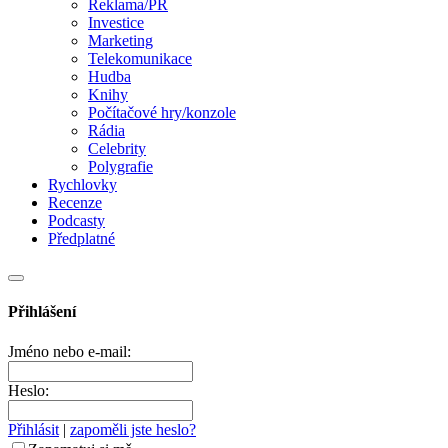
Reklama/PR
Investice
Marketing
Telekomunikace
Hudba
Knihy
Počítačové hry/konzole
Rádia
Celebrity
Polygrafie
Rychlovky
Recenze
Podcasty
Předplatné
Přihlášení
Jméno nebo e-mail:
Heslo:
Přihlásit
|
zapoměli jste heslo?