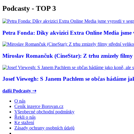
Podcasty - TOP 3
Petra Fonda: Díky akvizici Extra Online Media jsme vy
Miroslav Romančuk (CineStar): Z trhu zmizely filmy s
Josef Viewegh: S Janem Pachlem se občas hádáme jako
další Podcasty ⇢
O nás
Ceník inzerce Borovan.cz
Všeobecné obchodní podmínky
Řekli o nás
Ke stažení
Zásady ochrany osobních údajů