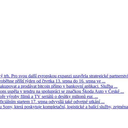
trh. Pro svou další evropskou expanzi uzavřela strategické partnerství 
oběhne příští týden od čtvrtka 13. srpna do 16. srpna ve ...
kupovat a prodávat bitcoin přímo v bankovní aplikaci. Služba ...
s uspěla v tendru na spolupráci se značkou Škoda Auto v České ...
ře výroby filmů a TV seriálů o desítky milionů eur. ...
iciálním startem 17. srpna odvysílá také odvetné utkání ...
Sony, která poskytuje kompletační, logistické a balící služby, zejména 