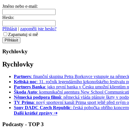
Jméno nebo e-mail:
Heslo:
Přihlásit
|
zapoměli jste heslo?
Zapamatuj si mě
Rychlovky
Rychlovky
Partners
: finanční skupina Petra Borkovce vstupuje na německý 
Keltská noc
: 31. ročník legendárního krkonošského festivalu pr
Partners Banka
: jako první banka v Česku umožní klientům na
Škoda Auto
: komunikační agentura New School Communication
Německá podpora filmů
: německá vláda plánuje škrty v podpo
TV Prima
: nový sportovní kanál Prima sport ještě před svým of
Sony DADC Czech Republic
: česká pobočka obřího koncernu 
Další krátké zprávy ⇢
Podcasty - TOP 3