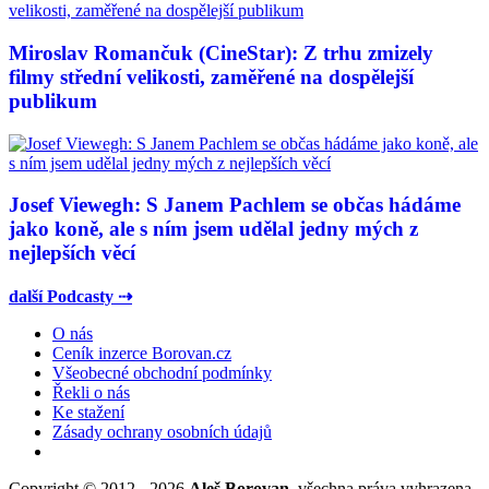
Miroslav Romančuk (CineStar): Z trhu zmizely
filmy střední velikosti, zaměřené na dospělejší
publikum
Josef Viewegh: S Janem Pachlem se občas hádáme
jako koně, ale s ním jsem udělal jedny mých z
nejlepších věcí
další Podcasty ⇢
O nás
Ceník inzerce Borovan.cz
Všeobecné obchodní podmínky
Řekli o nás
Ke stažení
Zásady ochrany osobních údajů
Copyright © 2012 - 2026
Aleš Borovan
, všechna práva vyhrazena.