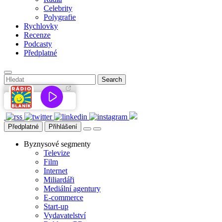
Celebrity
Polygrafie
Rychlovky
Recenze
Podcasty
Předplatné
Předplatné
Přihlášení
Byznysové segmenty
Televize
Film
Internet
Miliardáři
Mediální agentury
E-commerce
Start-up
Vydavatelství