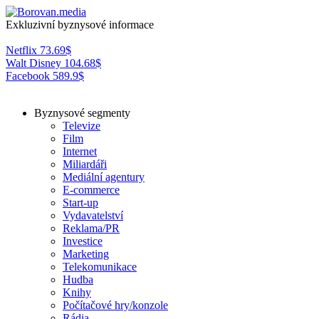
Exkluzivní byznysové informace
Netflix
73.69
$
Walt Disney
104.68
$
Facebook
589.9
$
Byznysové segmenty
Televize
Film
Internet
Miliardáři
Mediální agentury
E-commerce
Start-up
Vydavatelství
Reklama/PR
Investice
Marketing
Telekomunikace
Hudba
Knihy
Počítačové hry/konzole
Rádia