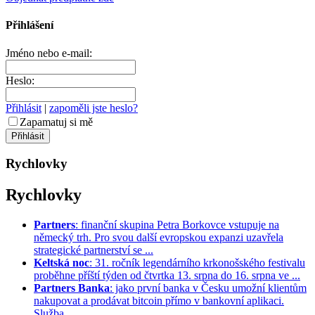
Přihlášení
Jméno nebo e-mail:
Heslo:
Přihlásit
|
zapoměli jste heslo?
Zapamatuj si mě
Rychlovky
Rychlovky
Partners
: finanční skupina Petra Borkovce vstupuje na
německý trh. Pro svou další evropskou expanzi uzavřela
strategické partnerství se ...
Keltská noc
: 31. ročník legendárního krkonošského festivalu
proběhne příští týden od čtvrtka 13. srpna do 16. srpna ve ...
Partners Banka
: jako první banka v Česku umožní klientům
nakupovat a prodávat bitcoin přímo v bankovní aplikaci.
Služba ...