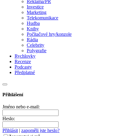
Reklama/PR
Investice
Marketing
Telekomunikace
Hudba
Knihy
Počítačové hry/konzole
Rádia
Celebrity
Polygrafie
Rychlovky
Recenze
Podcasty
Předplatné
Přihlášení
Jméno nebo e-mail:
Heslo:
Přihlásit
|
zapoměli jste heslo?