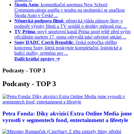
Škoda Auto
: komunikační agentura New School
Communications uspěla v tendru na spolupráci se značkou
Škoda Auto v České ...
Německá podpora filmů
: německá vláda plánuje škrty v
podpoře výroby filmů a TV seriálů o desítky milionů eur. ...
TV Prima
: nový sportovní kanál Prima sport ještě před svým
oficiálním startem 17. srpna odvysílá také odvetné utkání ...
Sony DADC Czech Republic
: česká pobočka obřího
koncernu Sony, která poskytuje kompletační, logistické a
balící služby, zejména pro ...
Další krátké zprávy ⇢
Podcasty - TOP 3
Podcasty - TOP 3
Petra Fonda: Díky akvizici Extra Online Media jsme
vyrostli v segmentech food, entertainment a lifestyle