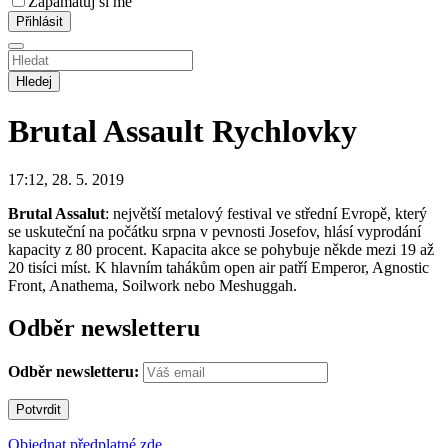
Zapamatuj si mě
Hledej
Brutal Assault
Rychlovky
17:12, 28. 5. 2019
Brutal Assalut
: největší metalový festival ve střední Evropě, který
se uskuteční na počátku srpna v pevnosti Josefov, hlásí vyprodání
kapacity z 80 procent. Kapacita akce se pohybuje někde mezi 19 až
20 tisíci míst. K hlavním tahákům open air patří Emperor, Agnostic
Front, Anathema, Soilwork nebo Meshuggah.
Odběr newsletteru
Odběr newsletteru:
Objednat předplatné zde