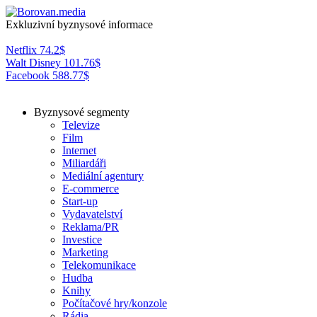
Exkluzivní byznysové informace
Netflix
74.2
$
Walt Disney
101.76
$
Facebook
588.77
$
Byznysové segmenty
Televize
Film
Internet
Miliardáři
Mediální agentury
E-commerce
Start-up
Vydavatelství
Reklama/PR
Investice
Marketing
Telekomunikace
Hudba
Knihy
Počítačové hry/konzole
Rádia