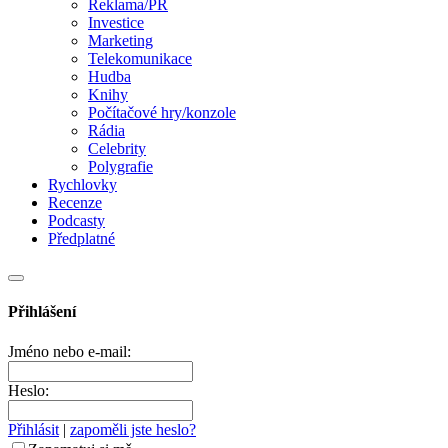
Reklama/PR
Investice
Marketing
Telekomunikace
Hudba
Knihy
Počítačové hry/konzole
Rádia
Celebrity
Polygrafie
Rychlovky
Recenze
Podcasty
Předplatné
Přihlášení
Jméno nebo e-mail:
Heslo:
Přihlásit
|
zapoměli jste heslo?