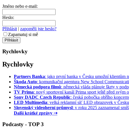
Jméno nebo e-mail:
Heslo:
Přihlásit
|
zapoměli jste heslo?
Zapamatuj si mě
Rychlovky
Rychlovky
Partners Banka
: jako první banka v Česku umožní klientům na
Škoda Auto
: komunikační agentura New School Communication
Německá podpora filmů
: německá vláda plánuje škrty v podpo
TV Prima
: nový sportovní kanál Prima sport ještě před svým of
Sony DADC Czech Republic
: česká pobočka obřího koncernu 
LED Multimedia
: velká reklamní síť LED obrazovek v Česku 
Slovenský videoherní průmysl
: v roku 2025 zaznamenal smíše
Další krátké zprávy ⇢
Podcasty - TOP 3