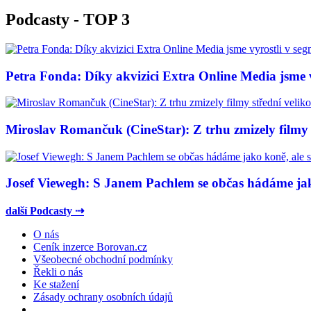
Podcasty - TOP 3
Petra Fonda: Díky akvizici Extra Online Media jsme vy
Miroslav Romančuk (CineStar): Z trhu zmizely filmy s
Josef Viewegh: S Janem Pachlem se občas hádáme jako
další Podcasty ⇢
O nás
Ceník inzerce Borovan.cz
Všeobecné obchodní podmínky
Řekli o nás
Ke stažení
Zásady ochrany osobních údajů