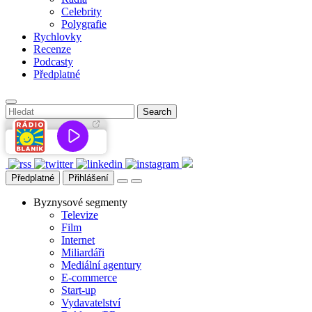
Celebrity
Polygrafie
Rychlovky
Recenze
Podcasty
Předplatné
Předplatné
Přihlášení
Byznysové segmenty
Televize
Film
Internet
Miliardáři
Mediální agentury
E-commerce
Start-up
Vydavatelství