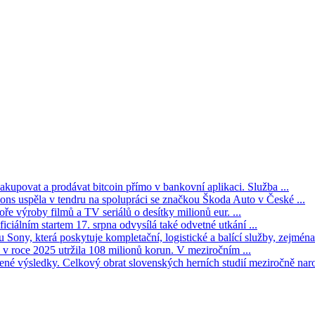
kupovat a prodávat bitcoin přímo v bankovní aplikaci. Služba ...
s uspěla v tendru na spolupráci se značkou Škoda Auto v České ...
ře výroby filmů a TV seriálů o desítky milionů eur. ...
iciálním startem 17. srpna odvysílá také odvetné utkání ...
Sony, která poskytuje kompletační, logistické a balící služby, zejména 
v roce 2025 utržila 108 milionů korun. V meziročním ...
né výsledky. Celkový obrat slovenských herních studií meziročně narost