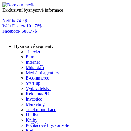
Exkluzivní byznysové informace
Netflix
74.2
$
Walt Disney
101.76
$
Facebook
588.77
$
Byznysové segmenty
Televize
Film
Internet
Miliardáři
Mediální agentury
E-commerce
Start-up
Vydavatelství
Reklama/PR
Investice
Marketing
Telekomunikace
Hudba
Knihy
Počítačové hry/konzole
Rádia