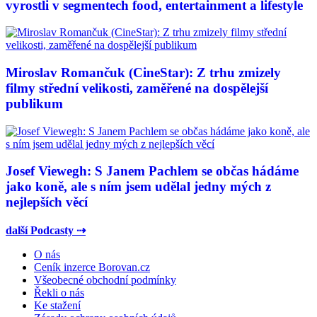
vyrostli v segmentech food, entertainment a lifestyle
Miroslav Romančuk (CineStar): Z trhu zmizely
filmy střední velikosti, zaměřené na dospělejší
publikum
Josef Viewegh: S Janem Pachlem se občas hádáme
jako koně, ale s ním jsem udělal jedny mých z
nejlepších věcí
další Podcasty ⇢
O nás
Ceník inzerce Borovan.cz
Všeobecné obchodní podmínky
Řekli o nás
Ke stažení