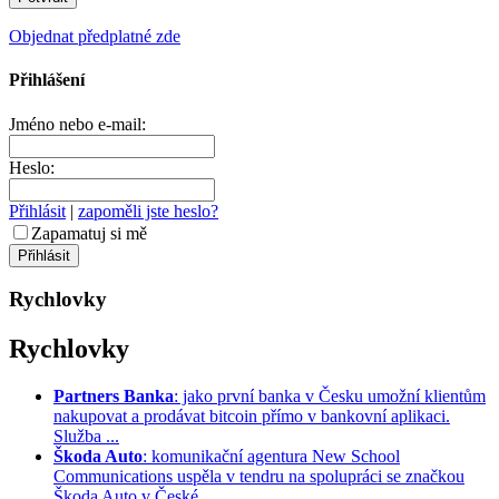
Objednat předplatné zde
Přihlášení
Jméno nebo e-mail:
Heslo:
Přihlásit
|
zapoměli jste heslo?
Zapamatuj si mě
Rychlovky
Rychlovky
Partners Banka
: jako první banka v Česku umožní klientům
nakupovat a prodávat bitcoin přímo v bankovní aplikaci.
Služba ...
Škoda Auto
: komunikační agentura New School
Communications uspěla v tendru na spolupráci se značkou
Škoda Auto v České ...