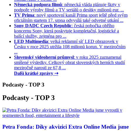
Německá podpora filmů
: německá vláda plánuje škrty v
podpoře výroby filmů a TV seriálů o desítky milionů eur. ...
TV Prima
: nový sportovní kanál Prima sport ještě před svým
oficiálním startem 17. srpna odvysílá také odvetné utkání ...
Sony DADC Czech Republic
: česká pobočka obřího
koncernu Sony, která poskytuje kompletační, logistické a
balící služby, zejména pro ...
LED Multimedia
: velká reklamní síť LED obrazovek v
Česku v roce 2025 utržila 108 milionů korun. V meziročním
...
Slovenský videoherní průmysl
: v roku 2025 zaznamenal
smíšené výsledky. Celkový obrat slovenských herních studií
meziročně narostl ze 67,8 ...
Další krátké zprávy ⇢
Podcasty - TOP 3
Podcasty - TOP 3
Petra Fonda: Díky akvizici Extra Online Media jsme