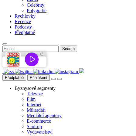
Celebrity
Polygrafie
Rychlovky
Recenze
Podcasty
Předplatné
Předplatné
Přihlášení
Byznysové segmenty
Televize
Film
Internet
Miliardáři
Mediální agentury
E-commerce
Start-up
Vydavatelství