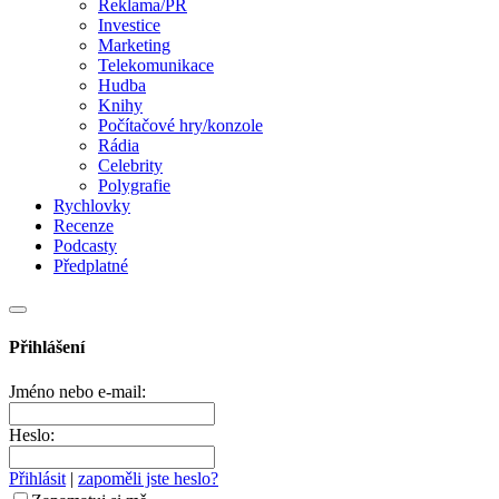
Reklama/PR
Investice
Marketing
Telekomunikace
Hudba
Knihy
Počítačové hry/konzole
Rádia
Celebrity
Polygrafie
Rychlovky
Recenze
Podcasty
Předplatné
Přihlášení
Jméno nebo e-mail:
Heslo:
Přihlásit
|
zapoměli jste heslo?