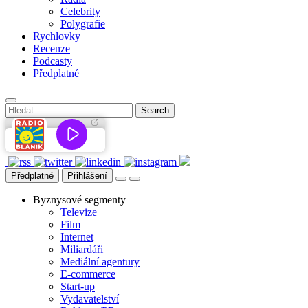
Celebrity
Polygrafie
Rychlovky
Recenze
Podcasty
Předplatné
Předplatné
Přihlášení
Byznysové segmenty
Televize
Film
Internet
Miliardáři
Mediální agentury
E-commerce
Start-up
Vydavatelství