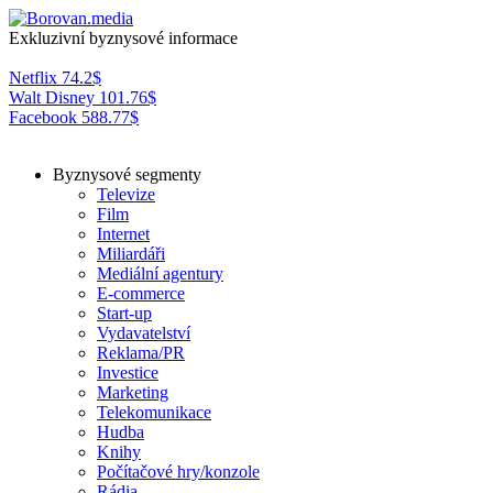
Exkluzivní byznysové informace
Netflix
74.2
$
Walt Disney
101.76
$
Facebook
588.77
$
Byznysové segmenty
Televize
Film
Internet
Miliardáři
Mediální agentury
E-commerce
Start-up
Vydavatelství
Reklama/PR
Investice
Marketing
Telekomunikace
Hudba
Knihy
Počítačové hry/konzole
Rádia