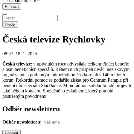
Zapamatuj si mě
Hledej
Česká televize
Rychlovky
08:37, 18. 1. 2025
Česká televize
: v uplynulém roce odvysílala celkem třináct benefic
a osm benefičních speciálů. Během nich přispěli diváci neziskovým
organizacím a potřebným mimořádnou částkou: přes 140 milionů
korun. Rekordní pomoc se podařilo získat pro Centrum Paraple při
benefičním speciálu StarDance. Mimořádnou solidaritu lidé projevili
také během koncertu Společně to zvládnem!, který pomohl
postiženým povodněmi.
Odběr newsletteru
Odběr newsletteru: