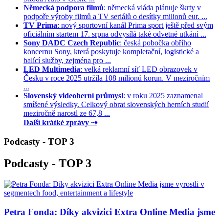
Německá podpora filmů
: německá vláda plánuje škrty v
podpoře výroby filmů a TV seriálů o desítky milionů eur. ...
TV Prima
: nový sportovní kanál Prima sport ještě před svým
oficiálním startem 17. srpna odvysílá také odvetné utkání ...
Sony DADC Czech Republic
: česká pobočka obřího
koncernu Sony, která poskytuje kompletační, logistické a
balící služby, zejména pro ...
LED Multimedia
: velká reklamní síť LED obrazovek v
Česku v roce 2025 utržila 108 milionů korun. V meziročním
...
Slovenský videoherní průmysl
: v roku 2025 zaznamenal
smíšené výsledky. Celkový obrat slovenských herních studií
meziročně narostl ze 67,8 ...
Další krátké zprávy ⇢
Podcasty - TOP 3
Podcasty - TOP 3
Petra Fonda: Díky akvizici Extra Online Media jsme