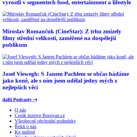
vyrostli v segmentech food, entertainment a lifestyle
Miroslav Romančuk (CineStar): Z trhu zmizely
filmy střední velikosti, zaměřené na dospělejší
publikum
Josef Viewegh: S Janem Pachlem se občas hádáme
jako koně, ale s ním jsem udělal jedny mých z
nejlepších věcí
další Podcasty ⇢
O nás
Ceník inzerce Borovan.cz
Všeobecné obchodní podmínky
Řekli o nás
Ke stažení