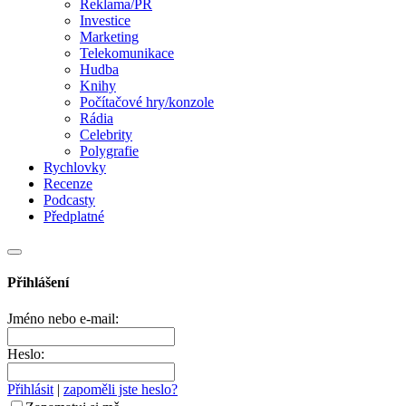
Reklama/PR
Investice
Marketing
Telekomunikace
Hudba
Knihy
Počítačové hry/konzole
Rádia
Celebrity
Polygrafie
Rychlovky
Recenze
Podcasty
Předplatné
Přihlášení
Jméno nebo e-mail:
Heslo:
Přihlásit
|
zapoměli jste heslo?