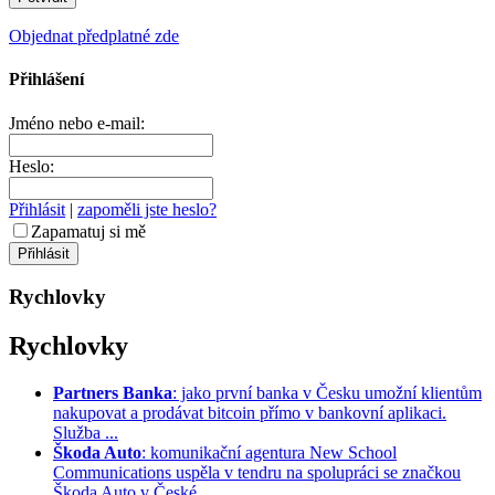
Objednat předplatné zde
Přihlášení
Jméno nebo e-mail:
Heslo:
Přihlásit
|
zapoměli jste heslo?
Zapamatuj si mě
Rychlovky
Rychlovky
Partners Banka
: jako první banka v Česku umožní klientům
nakupovat a prodávat bitcoin přímo v bankovní aplikaci.
Služba ...
Škoda Auto
: komunikační agentura New School
Communications uspěla v tendru na spolupráci se značkou
Škoda Auto v České ...