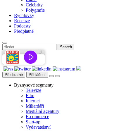
Celebrity
Polygrafie
Rychlovky
Recenze
Podcasty
Předplatné
Předplatné
Přihlášení
Byznysové segmenty
Televize
Film
Internet
Miliardáři
Mediální agentury
E-commerce
Start-up
Vydavatelství