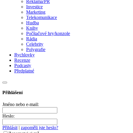
Reklama/PR
Investice
Marketing
Telekomunikace
Hudba
Knihy
Počítačové hry/konzole
Rádia
Celebrity
Polygrafie
Rychlovky
Recenze
Podcasty
Předplatné
Přihlášení
Jméno nebo e-mail:
Heslo:
Přihlásit
|
zapoměli jste heslo?