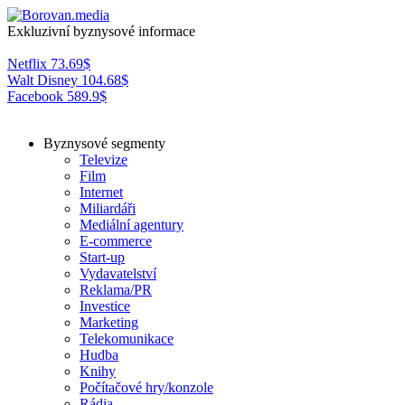
Exkluzivní byznysové informace
Netflix
73.69
$
Walt Disney
104.68
$
Facebook
589.9
$
Byznysové segmenty
Televize
Film
Internet
Miliardáři
Mediální agentury
E-commerce
Start-up
Vydavatelství
Reklama/PR
Investice
Marketing
Telekomunikace
Hudba
Knihy
Počítačové hry/konzole
Rádia