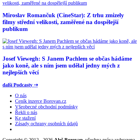
Miroslav Romančuk (CineStar): Z trhu zmizely
filmy střední velikosti, zaměřené na dospělejší
publikum
Josef Viewegh: S Janem Pachlem se občas hádáme
jako koně, ale s ním jsem udělal jedny mých z
nejlepších věcí
další Podcasty ⇢
O nás
Ceník inzerce Borovan.cz
Všeobecné obchodní podmínky
Řekli o nás
Ke stažení
Zásady ochrany osobních údajů
Copyright © 2012 - 2026
Aleš Borovan
, všechna práva vyhrazena.