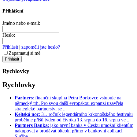
Přihlášení
Jméno nebo e-mail:
Heslo:
Přihlásit
|
zapoměli jste heslo?
Zapamatuj si mě
Rychlovky
Rychlovky
Partners
: finanční skupina Petra Borkovce vstupuje na
německý trh. Pro svou další evropskou expanzi uzavřela
strategické partnerství se ...
Keltská noc
: 31. ročník legendárního krkonošského festivalu
proběhne příští týden od čtvrtka 13. srpna do 16. srpna ve ...
Partners Banka
: jako první banka v Česku umožní klientům
nakupovat a prodávat bitcoin přímo v bankovní aplikaci.
Služba ...