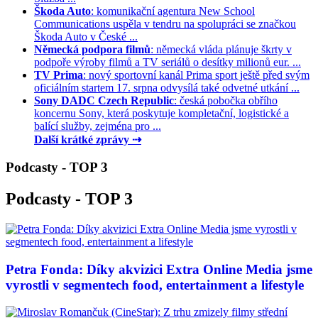
Škoda Auto
: komunikační agentura New School
Communications uspěla v tendru na spolupráci se značkou
Škoda Auto v České ...
Německá podpora filmů
: německá vláda plánuje škrty v
podpoře výroby filmů a TV seriálů o desítky milionů eur. ...
TV Prima
: nový sportovní kanál Prima sport ještě před svým
oficiálním startem 17. srpna odvysílá také odvetné utkání ...
Sony DADC Czech Republic
: česká pobočka obřího
koncernu Sony, která poskytuje kompletační, logistické a
balící služby, zejména pro ...
Další krátké zprávy ⇢
Podcasty - TOP 3
Podcasty - TOP 3
Petra Fonda: Díky akvizici Extra Online Media jsme
vyrostli v segmentech food, entertainment a lifestyle