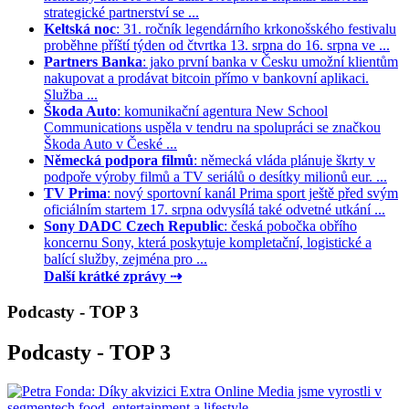
strategické partnerství se ...
Keltská noc
: 31. ročník legendárního krkonošského festivalu
proběhne příští týden od čtvrtka 13. srpna do 16. srpna ve ...
Partners Banka
: jako první banka v Česku umožní klientům
nakupovat a prodávat bitcoin přímo v bankovní aplikaci.
Služba ...
Škoda Auto
: komunikační agentura New School
Communications uspěla v tendru na spolupráci se značkou
Škoda Auto v České ...
Německá podpora filmů
: německá vláda plánuje škrty v
podpoře výroby filmů a TV seriálů o desítky milionů eur. ...
TV Prima
: nový sportovní kanál Prima sport ještě před svým
oficiálním startem 17. srpna odvysílá také odvetné utkání ...
Sony DADC Czech Republic
: česká pobočka obřího
koncernu Sony, která poskytuje kompletační, logistické a
balící služby, zejména pro ...
Další krátké zprávy ⇢
Podcasty - TOP 3
Podcasty - TOP 3