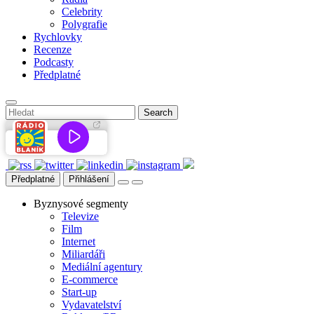
Celebrity
Polygrafie
Rychlovky
Recenze
Podcasty
Předplatné
Předplatné
Přihlášení
Byznysové segmenty
Televize
Film
Internet
Miliardáři
Mediální agentury
E-commerce
Start-up
Vydavatelství