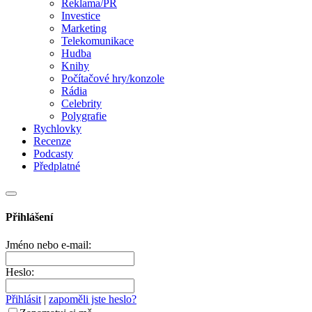
Reklama/PR
Investice
Marketing
Telekomunikace
Hudba
Knihy
Počítačové hry/konzole
Rádia
Celebrity
Polygrafie
Rychlovky
Recenze
Podcasty
Předplatné
Přihlášení
Jméno nebo e-mail:
Heslo:
Přihlásit
|
zapoměli jste heslo?