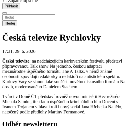
Zapamatuj si mě
Hledej
Česká televize
Rychlovky
17:31, 29. 6. 2026
Česká televize
: na nadcházejícím karlovarském festivalu představí
připravovanou Talk show Na jednoho, českou adaptaci
mezinárodně úspěšného formátu The A Talks, v němž známé
osobnosti zpovídají redaktorky a redaktoři na autistickém spektru.
Karlovy Vary se stanou také součástí nového diskusního formátu Na
dosah, moderovaného Danielem Stachem.
Tvůrci v Domě ČT představí rovněž novou minisérii Hec režiséra
Michala Samira, třetí řadu úspěšného kriminálního hitu Docent s
Ivanem Trojanem v hlavní roli i nový seriál Jana Hřebejka Na tělo,
natočený podle předlohy Martiny Formanové.
Odběr newsletteru