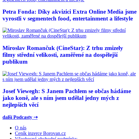
Petra Fonda: Díky akvizici Extra Online Media jsme
vyrostli v segmentech food, entertainment a lifestyle
Miroslav Romančuk (CineStar): Z trhu zmizely
filmy střední velikosti, zaměřené na dospělejší
publikum
Josef Viewegh: S Janem Pachlem se občas hádáme
jako koně, ale s ním jsem udělal jedny mých z
nejlepších věcí
další Podcasty ⇢
O nás
Ceník inzerce Borovan.cz
Všeobecné obchodní podmínky