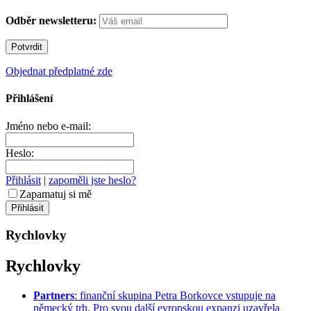
Odběr newsletteru:
Objednat předplatné zde
Přihlášení
Jméno nebo e-mail:
Heslo:
Přihlásit
|
zapoměli jste heslo?
Zapamatuj si mě
Rychlovky
Rychlovky
Partners
: finanční skupina Petra Borkovce vstupuje na
německý trh. Pro svou další evropskou expanzi uzavřela