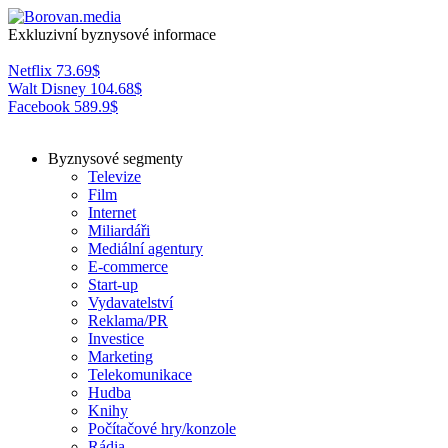
Exkluzivní byznysové informace
Netflix
73.69
$
Walt Disney
104.68
$
Facebook
589.9
$
Byznysové segmenty
Televize
Film
Internet
Miliardáři
Mediální agentury
E-commerce
Start-up
Vydavatelství
Reklama/PR
Investice
Marketing
Telekomunikace
Hudba
Knihy
Počítačové hry/konzole
Rádia