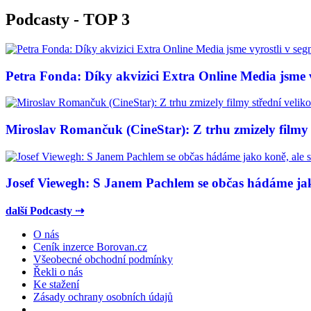
Podcasty - TOP 3
Petra Fonda: Díky akvizici Extra Online Media jsme vy
Miroslav Romančuk (CineStar): Z trhu zmizely filmy s
Josef Viewegh: S Janem Pachlem se občas hádáme jako
další Podcasty ⇢
O nás
Ceník inzerce Borovan.cz
Všeobecné obchodní podmínky
Řekli o nás
Ke stažení
Zásady ochrany osobních údajů