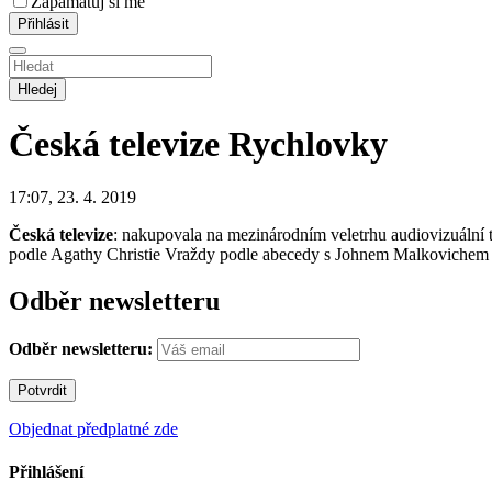
Zapamatuj si mě
Hledej
Česká televize
Rychlovky
17:07, 23. 4. 2019
Česká televize
: nakupovala na mezinárodním veletrhu audiovizuální t
podle Agathy Christie Vraždy podle abecedy s Johnem Malkovichem v h
Odběr newsletteru
Odběr newsletteru:
Objednat předplatné zde
Přihlášení