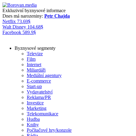
Exkluzivní byznysové informace
Dnes má narozeniny:
Petr Chajda
Netflix
73.69
$
Walt Disney
104.68
$
Facebook
589.9
$
Byznysové segmenty
Televize
Film
Internet
Miliardáři
Mediální agentury
E-commerce
Start-up
Vydavatelství
Reklama/PR
Investice
Marketing
Telekomunikace
Hudba
Knihy
Počítačové hry/konzole
Rádia