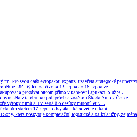
trh. Pro svou další evropskou expanzi uzavřela strategické partnerství 
oběhne příští týden od čtvrtka 13. srpna do 16. srpna ve ...
kupovat a prodávat bitcoin přímo v bankovní aplikaci. Služba ...
s uspěla v tendru na spolupráci se značkou Škoda Auto v České ...
ře výroby filmů a TV seriálů o desítky milionů eur. ...
iciálním startem 17. srpna odvysílá také odvetné utkání ...
Sony, která poskytuje kompletační, logistické a balící služby, zejména 