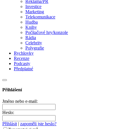
Reklama/PR
Investice
Marketing
Telekomunikace
Hudba
Knihy
Počítačové hry/konzole
Rádia
Celebrity
Polygrafie
Rychlovky
Recenze
Podcasty
Předplatné
Přihlášení
Jméno nebo e-mail:
Heslo:
Přihlásit
|
zapoměli jste heslo?