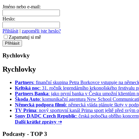
Jméno nebo e-mail:
Heslo:
Přihlásit
|
zapoměli jste heslo?
Zapamatuj si mě
Rychlovky
Rychlovky
Partners
: finanční skupina Petra Borkovce vstupuje na německý 
Keltská noc
: 31. ročník legendárního krkonošského festivalu pr
Partners Banka
: jako první banka v Česku umožní klientům na
Škoda Auto
: komunikační agentura New School Communication
Německá podpora filmů
: německá vláda plánuje škrty v podpo
TV Prima
: nový sportovní kanál Prima sport ještě před svým of
Sony DADC Czech Republic
: česká pobočka obřího koncernu 
Další krátké zprávy ⇢
Podcasty - TOP 3