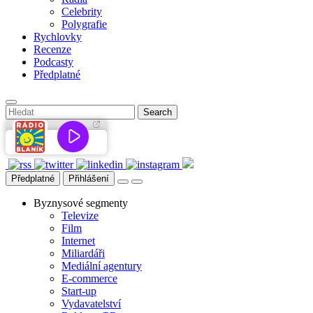
Celebrity
Polygrafie
Rychlovky
Recenze
Podcasty
Předplatné
Předplatné
Přihlášení
Byznysové segmenty
Televize
Film
Internet
Miliardáři
Mediální agentury
E-commerce
Start-up
Vydavatelství