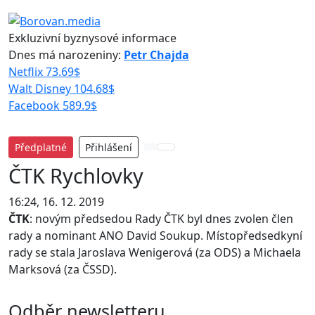
Exkluzivní byznysové informace
Dnes má narozeniny:
Petr Chajda
Netflix
73.69
$
Walt Disney
104.68
$
Facebook
589.9
$
Předplatné
Přihlášení
ČTK
Rychlovky
16:24, 16. 12. 2019
ČTK
: novým předsedou Rady ČTK byl dnes zvolen člen
rady a nominant ANO David Soukup. Místopředsedkyní
rady se stala Jaroslava Wenigerová (za ODS) a Michaela
Marksová (za ČSSD).
Odběr newsletteru