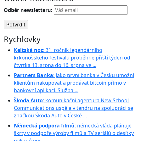
Odběr newsletteru:
Rychlovky
Keltská noc
: 31. ročník legendárního
krkonošského festivalu proběhne příští týden od
čtvrtka 13. srpna do 16. srpna ve ...
Partners Banka
: jako první banka v Česku umožní
klientům nakupovat a prodávat bitcoin přímo v
bankovní aplikaci. Služba ...
Škoda Auto
: komunikační agentura New School
Communications uspěla v tendru na spolupráci se
značkou Škoda Auto v České ...
Německá podpora filmů
: německá vláda plánuje
škrty v podpoře výroby filmů a TV seriálů o desítky
milionů eur. ...