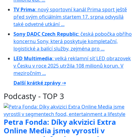
TV Prima
: nový sportovní kanál Prima sport ještě
před svým oficiálním startem 17. srpna odvysílá
také odvetné utkání ...
Sony DADC Czech Republic
: česká pobočka obřího
koncernu Sony, která poskytuje kompletační,
logistické a balící služby, zejména pro ...
LED Multimedia
: velká reklamní síť LED obrazovek
v Česku v roce 2025 utržila 108 milionů korun. V
meziročním ...
Další krátké zprávy ⇢
Podcasty - TOP 3
Petra Fonda: Díky akvizici Extra
Online Media jsme vyrostli v