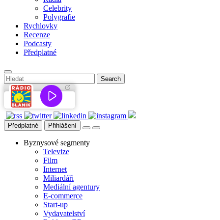
Celebrity
Polygrafie
Rychlovky
Recenze
Podcasty
Předplatné
Předplatné
Přihlášení
Byznysové segmenty
Televize
Film
Internet
Miliardáři
Mediální agentury
E-commerce
Start-up
Vydavatelství