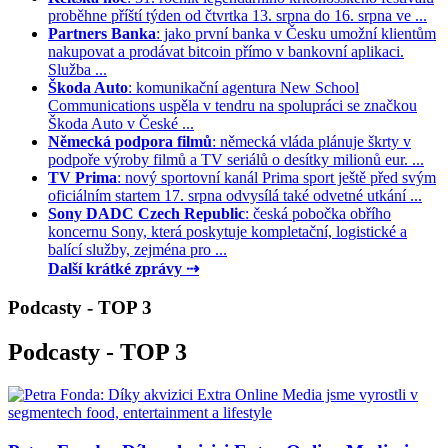
proběhne příští týden od čtvrtka 13. srpna do 16. srpna ve ...
Partners Banka
: jako první banka v Česku umožní klientům
nakupovat a prodávat bitcoin přímo v bankovní aplikaci.
Služba ...
Škoda Auto
: komunikační agentura New School
Communications uspěla v tendru na spolupráci se značkou
Škoda Auto v České ...
Německá podpora filmů
: německá vláda plánuje škrty v
podpoře výroby filmů a TV seriálů o desítky milionů eur. ...
TV Prima
: nový sportovní kanál Prima sport ještě před svým
oficiálním startem 17. srpna odvysílá také odvetné utkání ...
Sony DADC Czech Republic
: česká pobočka obřího
koncernu Sony, která poskytuje kompletační, logistické a
balící služby, zejména pro ...
Další krátké zprávy ⇢
Podcasty - TOP 3
Podcasty - TOP 3