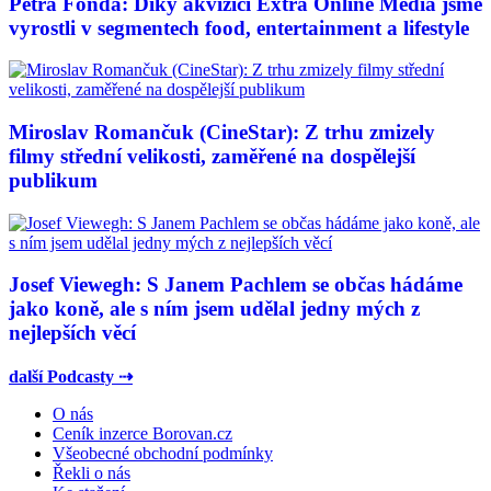
Petra Fonda: Díky akvizici Extra Online Media jsme
vyrostli v segmentech food, entertainment a lifestyle
Miroslav Romančuk (CineStar): Z trhu zmizely
filmy střední velikosti, zaměřené na dospělejší
publikum
Josef Viewegh: S Janem Pachlem se občas hádáme
jako koně, ale s ním jsem udělal jedny mých z
nejlepších věcí
další Podcasty ⇢
O nás
Ceník inzerce Borovan.cz
Všeobecné obchodní podmínky
Řekli o nás