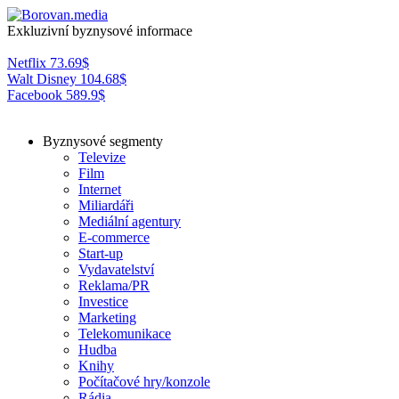
Exkluzivní byznysové informace
Netflix
73.69
$
Walt Disney
104.68
$
Facebook
589.9
$
Byznysové segmenty
Televize
Film
Internet
Miliardáři
Mediální agentury
E-commerce
Start-up
Vydavatelství
Reklama/PR
Investice
Marketing
Telekomunikace
Hudba
Knihy
Počítačové hry/konzole
Rádia