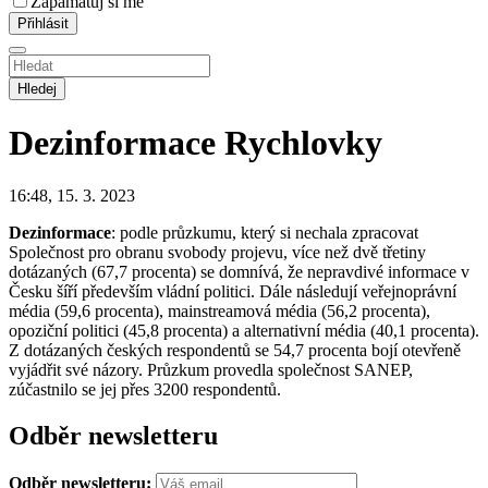
Zapamatuj si mě
Hledej
Dezinformace
Rychlovky
16:48, 15. 3. 2023
Dezinformace
: podle průzkumu, který si nechala zpracovat
Společnost pro obranu svobody projevu, více než dvě třetiny
dotázaných (67,7 procenta) se domnívá, že nepravdivé informace v
Česku šíří především vládní politici. Dále následují veřejnoprávní
média (59,6 procenta), mainstreamová média (56,2 procenta),
opoziční politici (45,8 procenta) a alternativní média (40,1 procenta).
Z dotázaných českých respondentů se 54,7 procenta bojí otevřeně
vyjádřit své názory. Průzkum provedla společnost SANEP,
zúčastnilo se jej přes 3200 respondentů.
Odběr newsletteru
Odběr newsletteru: