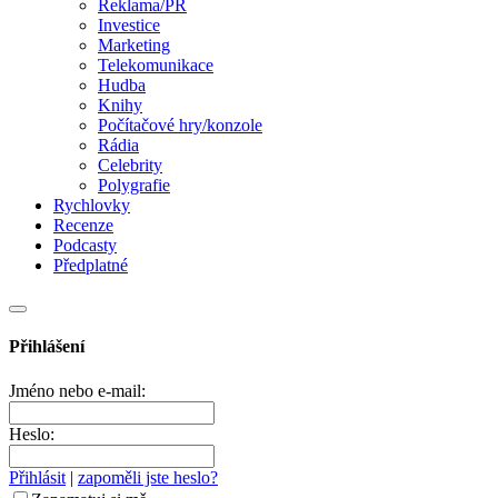
Reklama/PR
Investice
Marketing
Telekomunikace
Hudba
Knihy
Počítačové hry/konzole
Rádia
Celebrity
Polygrafie
Rychlovky
Recenze
Podcasty
Předplatné
Přihlášení
Jméno nebo e-mail:
Heslo:
Přihlásit
|
zapoměli jste heslo?