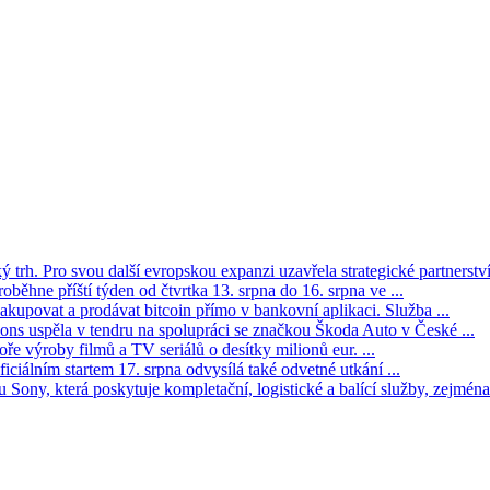
trh. Pro svou další evropskou expanzi uzavřela strategické partnerství 
oběhne příští týden od čtvrtka 13. srpna do 16. srpna ve ...
kupovat a prodávat bitcoin přímo v bankovní aplikaci. Služba ...
s uspěla v tendru na spolupráci se značkou Škoda Auto v České ...
ře výroby filmů a TV seriálů o desítky milionů eur. ...
iciálním startem 17. srpna odvysílá také odvetné utkání ...
Sony, která poskytuje kompletační, logistické a balící služby, zejména 