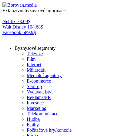
Exkluzivní byznysové informace
Netflix
73.69
$
Walt Disney
104.68
$
Facebook
589.9
$
Byznysové segmenty
Televize
Film
Internet
Miliardáři
Mediální agentury
E-commerce
Start-up
Vydavatelství
Reklama/PR
Investice
Marketing
Telekomunikace
Hudba
Knihy
Počítačové hry/konzole
Rádia