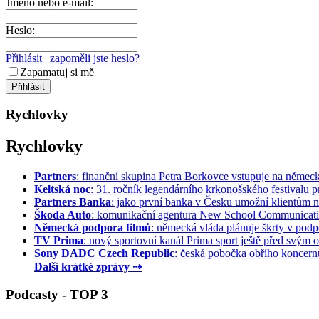
Jméno nebo e-mail:
Heslo:
Přihlásit
|
zapoměli jste heslo?
Zapamatuj si mě
Rychlovky
Rychlovky
Partners
: finanční skupina Petra Borkovce vstupuje na německý 
Keltská noc
: 31. ročník legendárního krkonošského festivalu pr
Partners Banka
: jako první banka v Česku umožní klientům na
Škoda Auto
: komunikační agentura New School Communication
Německá podpora filmů
: německá vláda plánuje škrty v podpo
TV Prima
: nový sportovní kanál Prima sport ještě před svým of
Sony DADC Czech Republic
: česká pobočka obřího koncernu 
Další krátké zprávy ⇢
Podcasty - TOP 3