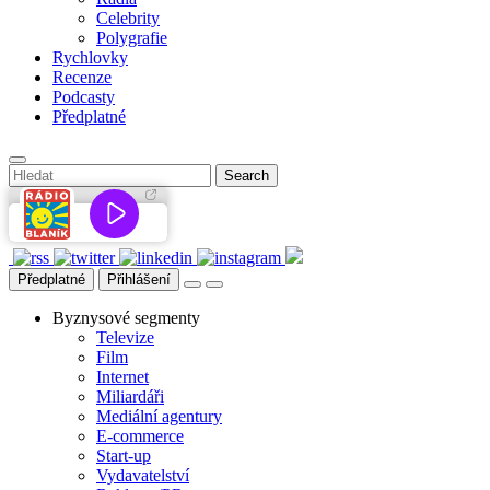
Celebrity
Polygrafie
Rychlovky
Recenze
Podcasty
Předplatné
Předplatné
Přihlášení
Byznysové segmenty
Televize
Film
Internet
Miliardáři
Mediální agentury
E-commerce
Start-up
Vydavatelství