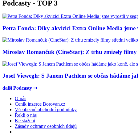
Podcasty - TOP 3
Petra Fonda: Díky akvizici Extra Online Media jsme vy
Miroslav Romančuk (CineStar): Z trhu zmizely filmy s
Josef Viewegh: S Janem Pachlem se občas hádáme jako
další Podcasty ⇢
O nás
Ceník inzerce Borovan.cz
Všeobecné obchodní podmínky
Řekli o nás
Ke stažení
Zásady ochrany osobních údajů