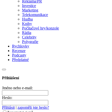
Reklama/PR
Investice
Marketing
Telekomunikace
Hudba
Knihy
Počítačové hry/konzole
Rádia
Celebrity
Polygrafie
Rychlovky
Recenze
Podcasty
Předplatné
Přihlášení
Jméno nebo e-mail:
Heslo:
Přihlásit
|
zapoměli jste heslo?