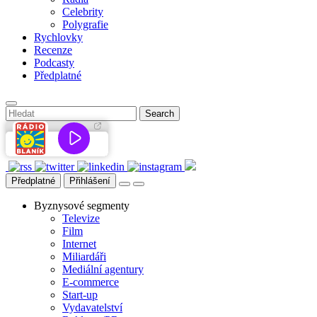
Celebrity
Polygrafie
Rychlovky
Recenze
Podcasty
Předplatné
Předplatné
Přihlášení
Byznysové segmenty
Televize
Film
Internet
Miliardáři
Mediální agentury
E-commerce
Start-up
Vydavatelství