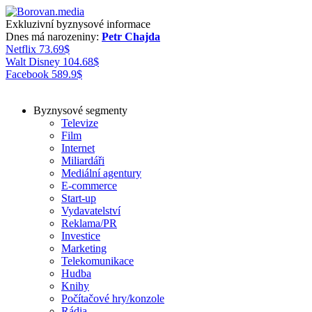
Exkluzivní byznysové informace
Dnes má narozeniny:
Petr Chajda
Netflix
73.69
$
Walt Disney
104.68
$
Facebook
589.9
$
Byznysové segmenty
Televize
Film
Internet
Miliardáři
Mediální agentury
E-commerce
Start-up
Vydavatelství
Reklama/PR
Investice
Marketing
Telekomunikace
Hudba
Knihy
Počítačové hry/konzole
Rádia