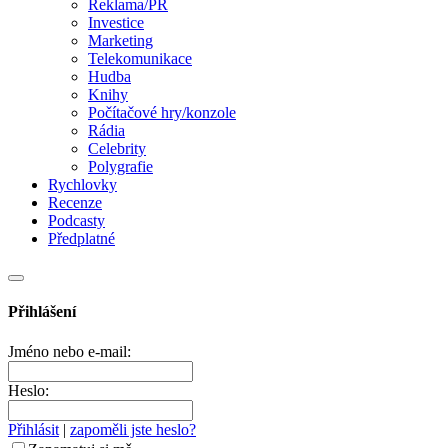
Reklama/PR
Investice
Marketing
Telekomunikace
Hudba
Knihy
Počítačové hry/konzole
Rádia
Celebrity
Polygrafie
Rychlovky
Recenze
Podcasty
Předplatné
Přihlášení
Jméno nebo e-mail:
Heslo:
Přihlásit
|
zapoměli jste heslo?