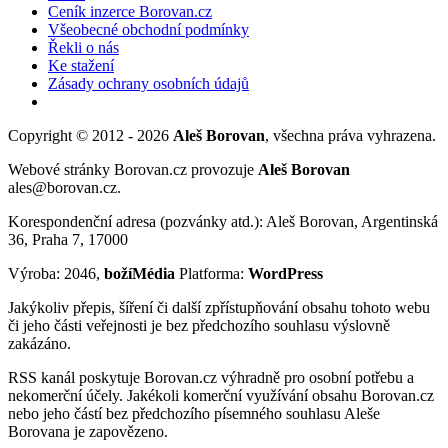
Ceník inzerce Borovan.cz
Všeobecné obchodní podmínky
Řekli o nás
Ke stažení
Zásady ochrany osobních údajů
Copyright © 2012 - 2026
Aleš Borovan
, všechna práva vyhrazena.
Webové stránky Borovan.cz provozuje
Aleš Borovan
ales@borovan.cz.
Korespondenční adresa (pozvánky atd.): Aleš Borovan, Argentinská
36, Praha 7, 17000
Výroba: 2046,
božíMédia
Platforma:
WordPress
Jakýkoliv přepis, šíření či další zpřístupňování obsahu tohoto webu
či jeho části veřejnosti je bez předchozího souhlasu výslovně
zakázáno.
RSS kanál poskytuje Borovan.cz výhradně pro osobní potřebu a
nekomerční účely. Jakékoli komerční využívání obsahu Borovan.cz
nebo jeho částí bez předchozího písemného souhlasu Aleše
Borovana je zapovězeno.