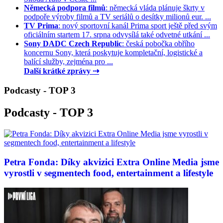
Německá podpora filmů
: německá vláda plánuje škrty v
podpoře výroby filmů a TV seriálů o desítky milionů eur. ...
TV Prima
: nový sportovní kanál Prima sport ještě před svým
oficiálním startem 17. srpna odvysílá také odvetné utkání ...
Sony DADC Czech Republic
: česká pobočka obřího
koncernu Sony, která poskytuje kompletační, logistické a
balící služby, zejména pro ...
Další krátké zprávy ⇢
Podcasty - TOP 3
Podcasty - TOP 3
Petra Fonda: Díky akvizici Extra Online Media jsme
vyrostli v segmentech food, entertainment a lifestyle