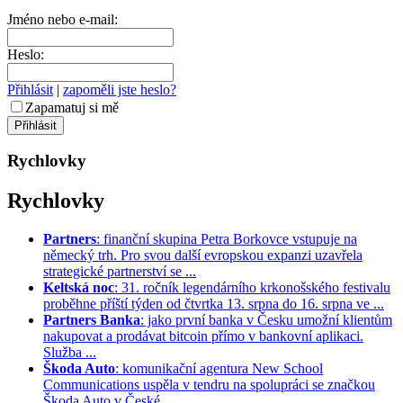
Jméno nebo e-mail:
Heslo:
Přihlásit
|
zapoměli jste heslo?
Zapamatuj si mě
Rychlovky
Rychlovky
Partners
: finanční skupina Petra Borkovce vstupuje na
německý trh. Pro svou další evropskou expanzi uzavřela
strategické partnerství se ...
Keltská noc
: 31. ročník legendárního krkonošského festivalu
proběhne příští týden od čtvrtka 13. srpna do 16. srpna ve ...
Partners Banka
: jako první banka v Česku umožní klientům
nakupovat a prodávat bitcoin přímo v bankovní aplikaci.
Služba ...
Škoda Auto
: komunikační agentura New School
Communications uspěla v tendru na spolupráci se značkou
Škoda Auto v České ...