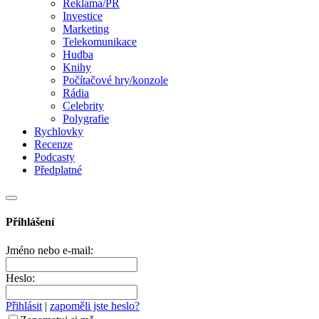
Reklama/PR
Investice
Marketing
Telekomunikace
Hudba
Knihy
Počítačové hry/konzole
Rádia
Celebrity
Polygrafie
Rychlovky
Recenze
Podcasty
Předplatné
Přihlášení
Jméno nebo e-mail:
Heslo:
Přihlásit
|
zapoměli jste heslo?