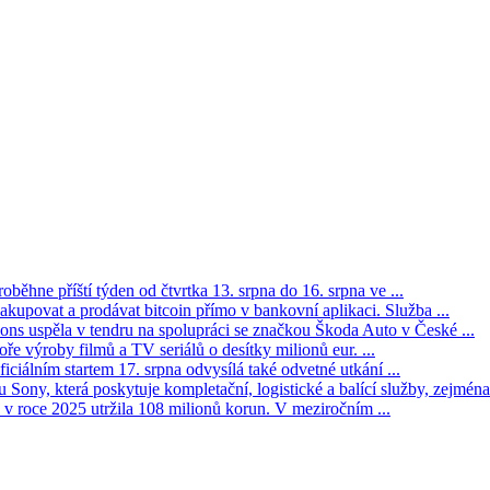
oběhne příští týden od čtvrtka 13. srpna do 16. srpna ve ...
kupovat a prodávat bitcoin přímo v bankovní aplikaci. Služba ...
s uspěla v tendru na spolupráci se značkou Škoda Auto v České ...
ře výroby filmů a TV seriálů o desítky milionů eur. ...
iciálním startem 17. srpna odvysílá také odvetné utkání ...
Sony, která poskytuje kompletační, logistické a balící služby, zejména 
v roce 2025 utržila 108 milionů korun. V meziročním ...