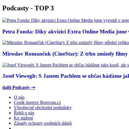
Podcasty - TOP 3
Petra Fonda: Díky akvizici Extra Online Media jsme vy
Miroslav Romančuk (CineStar): Z trhu zmizely filmy s
Josef Viewegh: S Janem Pachlem se občas hádáme jako
další Podcasty ⇢
O nás
Ceník inzerce Borovan.cz
Všeobecné obchodní podmínky
Řekli o nás
Ke stažení
Zásady ochrany osobních údajů