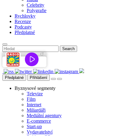
Celebrity
Polygrafie
Rychlovky
Recenze
Podcasty
Předplatné
Předplatné
Přihlášení
Byznysové segmenty
Televize
Film
Internet
Miliardáři
Mediální agentury
E-commerce
Start-up
Vydavatelství