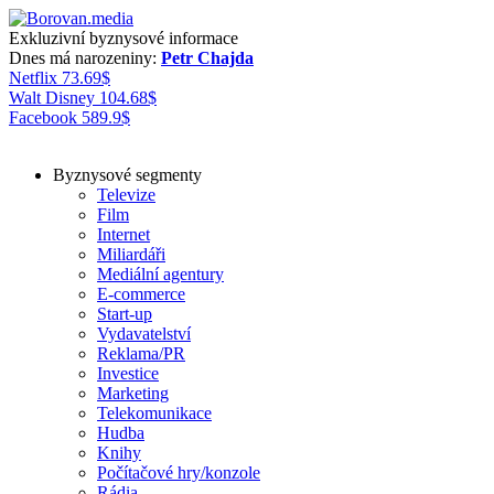
Exkluzivní byznysové informace
Dnes má narozeniny:
Petr Chajda
Netflix
73.69
$
Walt Disney
104.68
$
Facebook
589.9
$
Byznysové segmenty
Televize
Film
Internet
Miliardáři
Mediální agentury
E-commerce
Start-up
Vydavatelství
Reklama/PR
Investice
Marketing
Telekomunikace
Hudba
Knihy
Počítačové hry/konzole
Rádia