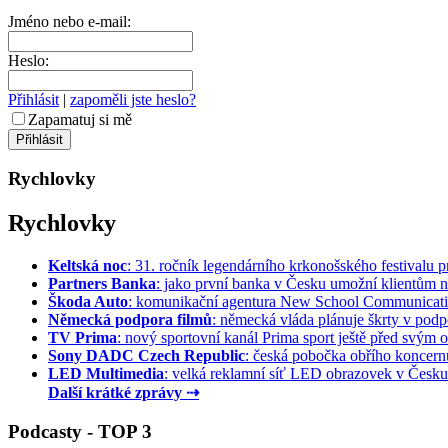
Jméno nebo e-mail:
Heslo:
Přihlásit
|
zapoměli jste heslo?
Zapamatuj si mě
Rychlovky
Rychlovky
Keltská noc
: 31. ročník legendárního krkonošského festivalu pr
Partners Banka
: jako první banka v Česku umožní klientům na
Škoda Auto
: komunikační agentura New School Communication
Německá podpora filmů
: německá vláda plánuje škrty v podpo
TV Prima
: nový sportovní kanál Prima sport ještě před svým of
Sony DADC Czech Republic
: česká pobočka obřího koncernu 
LED Multimedia
: velká reklamní síť LED obrazovek v Česku 
Další krátké zprávy ⇢
Podcasty - TOP 3