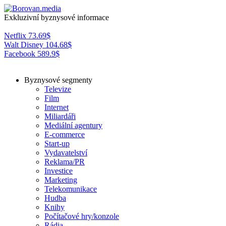
Exkluzivní byznysové informace
Netflix
73.69
$
Walt Disney
104.68
$
Facebook
589.9
$
Byznysové segmenty
Televize
Film
Internet
Miliardáři
Mediální agentury
E-commerce
Start-up
Vydavatelství
Reklama/PR
Investice
Marketing
Telekomunikace
Hudba
Knihy
Počítačové hry/konzole
Rádia