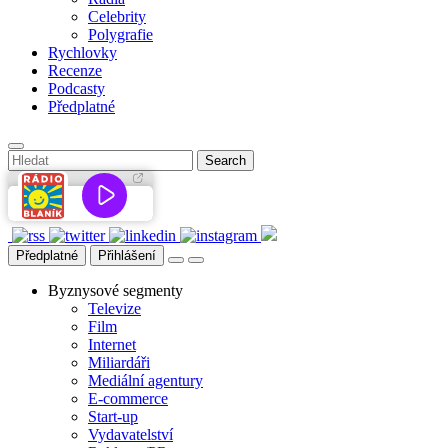
Celebrity
Polygrafie
Rychlovky
Recenze
Podcasty
Předplatné
Předplatné
Přihlášení
Byznysové segmenty
Televize
Film
Internet
Miliardáři
Mediální agentury
E-commerce
Start-up
Vydavatelství