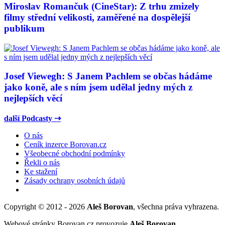
Miroslav Romančuk (CineStar): Z trhu zmizely
filmy střední velikosti, zaměřené na dospělejší
publikum
Josef Viewegh: S Janem Pachlem se občas hádáme
jako koně, ale s ním jsem udělal jedny mých z
nejlepších věcí
další Podcasty ⇢
O nás
Ceník inzerce Borovan.cz
Všeobecné obchodní podmínky
Řekli o nás
Ke stažení
Zásady ochrany osobních údajů
Copyright © 2012 - 2026
Aleš Borovan
, všechna práva vyhrazena.
Webové stránky Borovan.cz provozuje
Aleš Borovan