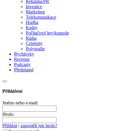
Reklama/PR
Investice
Marketing
Telekomunikace
Hudba
Knihy
Počítačové hry/konzole
Rádia
Celebrity
Polygrafie
Rychlovky
Recenze
Podcasty
Předplatné
Přihlášení
Jméno nebo e-mail:
Heslo:
Přihlásit
|
zapoměli jste heslo?