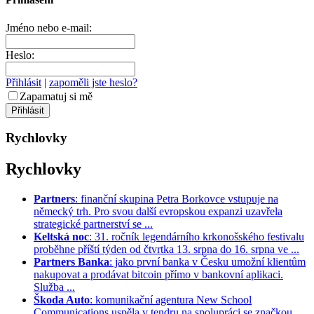
Jméno nebo e-mail:
Heslo:
Přihlásit
|
zapoměli jste heslo?
Zapamatuj si mě
Rychlovky
Rychlovky
Partners
: finanční skupina Petra Borkovce vstupuje na
německý trh. Pro svou další evropskou expanzi uzavřela
strategické partnerství se ...
Keltská noc
: 31. ročník legendárního krkonošského festivalu
proběhne příští týden od čtvrtka 13. srpna do 16. srpna ve ...
Partners Banka
: jako první banka v Česku umožní klientům
nakupovat a prodávat bitcoin přímo v bankovní aplikaci.
Služba ...
Škoda Auto
: komunikační agentura New School
Communications uspěla v tendru na spolupráci se značkou