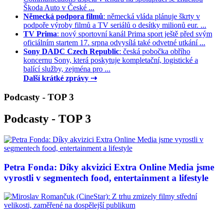
Škoda Auto v České ...
Německá podpora filmů
: německá vláda plánuje škrty v
podpoře výroby filmů a TV seriálů o desítky milionů eur. ...
TV Prima
: nový sportovní kanál Prima sport ještě před svým
oficiálním startem 17. srpna odvysílá také odvetné utkání ...
Sony DADC Czech Republic
: česká pobočka obřího
koncernu Sony, která poskytuje kompletační, logistické a
balící služby, zejména pro ...
Další krátké zprávy ⇢
Podcasty - TOP 3
Podcasty - TOP 3
Petra Fonda: Díky akvizici Extra Online Media jsme
vyrostli v segmentech food, entertainment a lifestyle