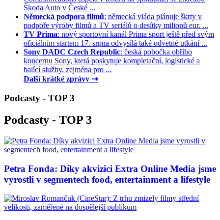
Škoda Auto v České ...
Německá podpora filmů
: německá vláda plánuje škrty v
podpoře výroby filmů a TV seriálů o desítky milionů eur. ...
TV Prima
: nový sportovní kanál Prima sport ještě před svým
oficiálním startem 17. srpna odvysílá také odvetné utkání ...
Sony DADC Czech Republic
: česká pobočka obřího
koncernu Sony, která poskytuje kompletační, logistické a
balící služby, zejména pro ...
Další krátké zprávy ⇢
Podcasty - TOP 3
Podcasty - TOP 3
Petra Fonda: Díky akvizici Extra Online Media jsme
vyrostli v segmentech food, entertainment a lifestyle