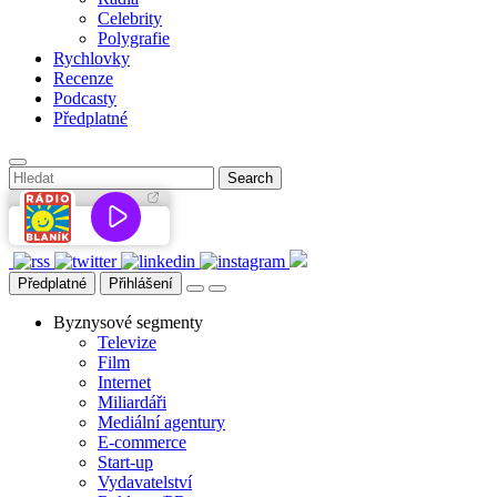
Celebrity
Polygrafie
Rychlovky
Recenze
Podcasty
Předplatné
Předplatné
Přihlášení
Byznysové segmenty
Televize
Film
Internet
Miliardáři
Mediální agentury
E-commerce
Start-up
Vydavatelství