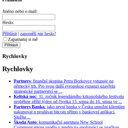
Jméno nebo e-mail:
Heslo:
Přihlásit
|
zapoměli jste heslo?
Zapamatuj si mě
Rychlovky
Rychlovky
Partners
: finanční skupina Petra Borkovce vstupuje na
německý trh. Pro svou další evropskou expanzi uzavřela
strategické partnerství se ...
Keltská noc
: 31. ročník legendárního krkonošského festivalu
proběhne příští týden od čtvrtka 13. srpna do 16. srpna ve ...
Partners Banka
: jako první banka v Česku umožní klientům
nakupovat a prodávat bitcoin přímo v bankovní aplikaci.
Služba ...
Škoda Auto
: komunikační agentura New School
Communications uspěla v tendru na spolupráci se značkou