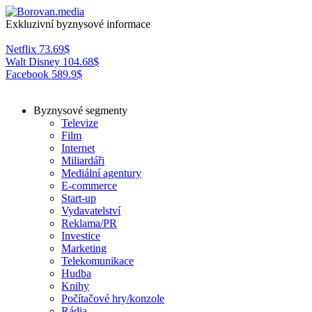
Exkluzivní byznysové informace
Netflix
73.69
$
Walt Disney
104.68
$
Facebook
589.9
$
Byznysové segmenty
Televize
Film
Internet
Miliardáři
Mediální agentury
E-commerce
Start-up
Vydavatelství
Reklama/PR
Investice
Marketing
Telekomunikace
Hudba
Knihy
Počítačové hry/konzole
Rádia