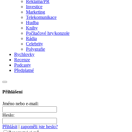
Reklama/PR
Investice
Marketing
Telekomunikace
Hudba
Knihy
Počítačové hry/konzole
Rádia
Celebrity
Polygrafie
Rychlovky
Recenze
Podcasty
Předplatné
Přihlášení
Jméno nebo e-mail:
Heslo:
Přihlásit
|
zapoměli jste heslo?