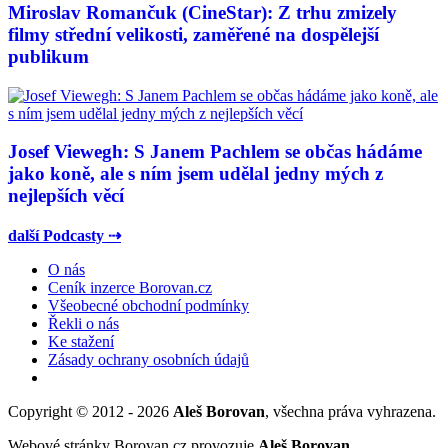
Miroslav Romančuk (CineStar): Z trhu zmizely
filmy střední velikosti, zaměřené na dospělejší
publikum
Josef Viewegh: S Janem Pachlem se občas hádáme
jako koně, ale s ním jsem udělal jedny mých z
nejlepších věcí
další Podcasty ⇢
O nás
Ceník inzerce Borovan.cz
Všeobecné obchodní podmínky
Řekli o nás
Ke stažení
Zásady ochrany osobních údajů
Copyright © 2012 - 2026
Aleš Borovan
, všechna práva vyhrazena.
Webové stránky Borovan.cz provozuje
Aleš Borovan