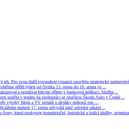
trh. Pro svou další evropskou expanzi uzavřela strategické partnerství 
oběhne příští týden od čtvrtka 13. srpna do 16. srpna ve ...
kupovat a prodávat bitcoin přímo v bankovní aplikaci. Služba ...
s uspěla v tendru na spolupráci se značkou Škoda Auto v České ...
ře výroby filmů a TV seriálů o desítky milionů eur. ...
iciálním startem 17. srpna odvysílá také odvetné utkání ...
Sony, která poskytuje kompletační, logistické a balící služby, zejména 