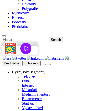
Celebrity
Polygrafie
Rychlovky
Recenze
Podcasty
Předplatné
Předplatné
Přihlášení
Byznysové segmenty
Televize
Film
Internet
Miliardáři
Mediální agentury
E-commerce
Start-up
Vydavatelství