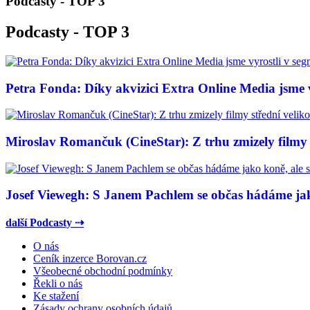
Podcasty - TOP 3
Podcasty - TOP 3
Petra Fonda: Díky akvizici Extra Online Media jsme vy
Miroslav Romančuk (CineStar): Z trhu zmizely filmy s
Josef Viewegh: S Janem Pachlem se občas hádáme jako
další Podcasty ⇢
O nás
Ceník inzerce Borovan.cz
Všeobecné obchodní podmínky
Řekli o nás
Ke stažení
Zásady ochrany osobních údajů