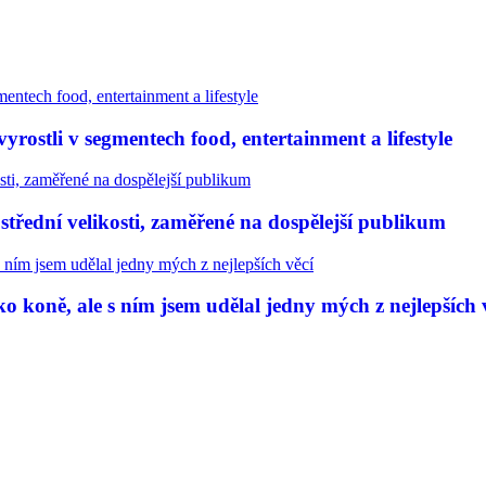
rostli v segmentech food, entertainment a lifestyle
třední velikosti, zaměřené na dospělejší publikum
 koně, ale s ním jsem udělal jedny mých z nejlepších 