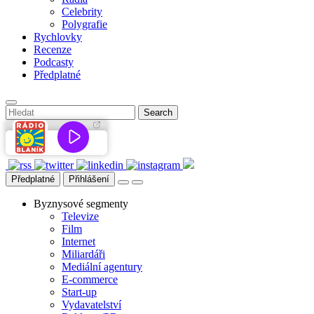
Celebrity
Polygrafie
Rychlovky
Recenze
Podcasty
Předplatné
Předplatné
Přihlášení
Byznysové segmenty
Televize
Film
Internet
Miliardáři
Mediální agentury
E-commerce
Start-up
Vydavatelství