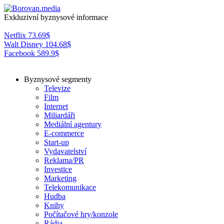
Exkluzivní byznysové informace
Netflix
73.69
$
Walt Disney
104.68
$
Facebook
589.9
$
Byznysové segmenty
Televize
Film
Internet
Miliardáři
Mediální agentury
E-commerce
Start-up
Vydavatelství
Reklama/PR
Investice
Marketing
Telekomunikace
Hudba
Knihy
Počítačové hry/konzole
Rádia