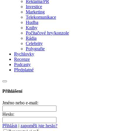
Reklama/PR
Investice
Marketing
Telekomunikace
Hudba
Knihy
Počítačové hry/konzole
Rádia
Celebrity
Polygrafie
Rychlovky
Recenze
Podcasty
Předplatné
Přihlášení
Jméno nebo e-mail:
Heslo:
Přihlásit
|
zapoměli jste heslo?