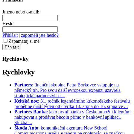
Jméno nebo e-mail:
Heslo:
Přihlásit
|
zapoměli jste heslo?
Zapamatuj si mě
Rychlovky
Rychlovky
Partners
: finanční skupina Petra Borkovce vstupuje na
německý trh. Pro svou další evropskou expanzi uzavřela
strategické partnerství se ...
Keltská noc
: 31. ročník legendárního krkonošského festivalu
proběhne příští týden od čtvrtka 13. srpna do 16. srpna ve ...
Partners Banka
: jako první banka v Česku umožní klientům
nakupovat a prodávat bitcoin přímo v bankovní aplikaci.
Služba ...
Škoda Auto
: komunikační agentura New School
Communications uspěla v tendru na spolupráci se značkou