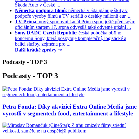
Škoda Auto v České ...
Německá podpora filmů
: německá vláda plánuje škrty v
podpoře výroby filmů a TV seriálů o desítky milionů eur. ...
TV Prima
: nový sportovní kanál Prima sport ještě před svým
oficiálním startem 17. srpna odvysílá také odvetné utkání ...
Sony DADC Czech Republic
: česká pobočka obřího
koncernu Sony, která poskytuje kompletační, logistické a
balící služby, zejména pro ...
Další krátké zprávy ⇢
Podcasty - TOP 3
Podcasty - TOP 3
Petra Fonda: Díky akvizici Extra Online Media jsme
vyrostli v segmentech food, entertainment a lifestyle