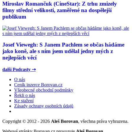
Miroslav Romančuk (CineStar): Z trhu zmizely
filmy střední velikosti, zaměřené na dospělejší
publikum
Josef Viewegh: S Janem Pachlem se občas hádáme
jako koně, ale s ním jsem udělal jedny mých z
nejlepších věcí
další Podcasty ⇢
O nás
Ceník inzerce Borovan.cz
Všeobecné obchodní podmínky
Řekli o nás
Ke stažení
Zásady ochrany osobních údajů
Copyright © 2012 - 2026
Aleš Borovan
, všechna práva vyhrazena.
Webové stránky Borovan.cz provozuje
Aleš Borovan