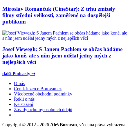
Miroslav Romančuk (CineStar): Z trhu zmizely
filmy střední velikosti, zaměřené na dospělejší
publikum
Josef Viewegh: S Janem Pachlem se občas hádáme
jako koně, ale s ním jsem udělal jedny mých z
nejlepších věcí
další Podcasty ⇢
O nás
Ceník inzerce Borovan.cz
Všeobecné obchodní podmínky
Řekli o nás
Ke stažení
Zásady ochrany osobních údajů
Copyright © 2012 - 2026
Aleš Borovan
, všechna práva vyhrazena.