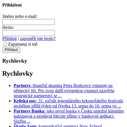
Přihlášení
Jméno nebo e-mail:
Heslo:
Přihlásit
|
zapoměli jste heslo?
Zapamatuj si mě
Rychlovky
Rychlovky
Partners
: finanční skupina Petra Borkovce vstupuje na
německý trh. Pro svou další evropskou expanzi uzavřela
strategické partnerství se ...
Keltská noc
: 31. ročník legendárního krkonošského festivalu
proběhne příští týden od čtvrtka 13. srpna do 16. srpna ve ...
Partners Banka
: jako první banka v Česku umožní klientům
nakupovat a prodávat bitcoin přímo v bankovní aplikaci.
Služba ...
Škoda Auto
: komunikační agentura New School