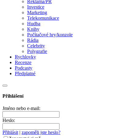
Reklama/PR
Investice
Marketing
Telekomunikace
Hudba
Knihy
Počítačové hry/konzole
Rádia
Celebrity
Polygrafie
Rychlovky
Recenze
Podcasty
Předplatné
Přihlášení
Jméno nebo e-mail:
Heslo:
Přihlásit
|
zapoměli jste heslo?