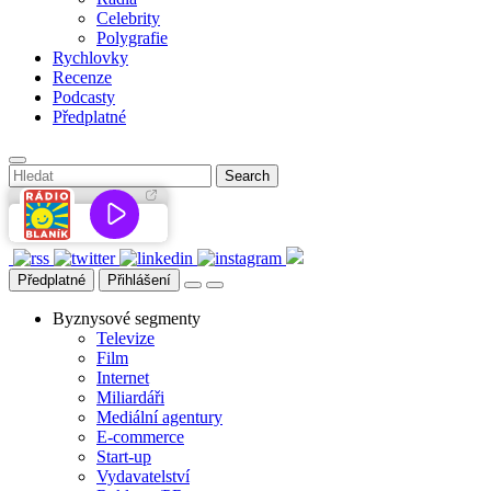
Celebrity
Polygrafie
Rychlovky
Recenze
Podcasty
Předplatné
Předplatné
Přihlášení
Byznysové segmenty
Televize
Film
Internet
Miliardáři
Mediální agentury
E-commerce
Start-up
Vydavatelství