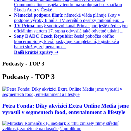
Communications uspěla v tendru na spolupráci se značkou
Škoda Auto v České ...
Německá podpora filmů
: německá vláda plánuje škrty v
podpoře výroby filmů a TV seriálů o desítky milionů eur. ...
TV Prima
: nový sportovní kanál Prima sport ještě před svým
oficiálním startem 17. srpna odvysílá také odvetné utkání ...
Sony DADC Czech Republic
: česká pobočka obřího
koncernu Sony, která poskytuje kompletační, logistické a
balící služby, zejména pro ...
Další krátké zprávy ⇢
Podcasty - TOP 3
Podcasty - TOP 3
Petra Fonda: Díky akvizici Extra Online Media jsme
vyrostli v segmentech food, entertainment a lifestyle