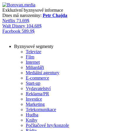
Exkluzivní byznysové informace
Dnes má narozeniny:
Petr Chajda
Netflix
73.69
$
Walt Disney
104.68
$
Facebook
589.9
$
Byznysové segmenty
Televize
Film
Internet
Miliardáři
Mediální agentury
E-commerce
Start-up
Vydavatelství
Reklama/PR
Investice
Marketing
Telekomunikace
Hudba
Knihy
Počítačové hry/konzole
Rádia