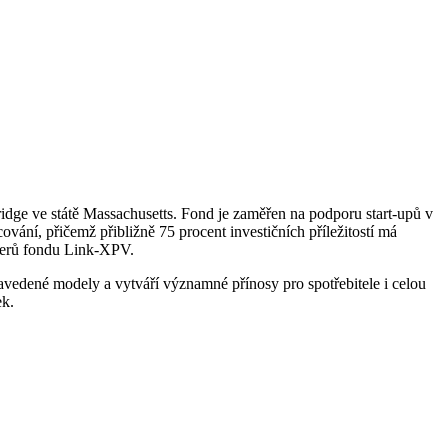
dge ve státě Massachusetts. Fond je zaměřen na podporu start-upů v
vání, přičemž přibližně 75 procent investičních příležitostí má
nerů fondu Link-XPV.
avedené modely a vytváří významné přínosy pro spotřebitele i celou
ek.