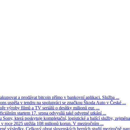
kupovat a prodávat bitcoin přímo v bankovní aplikaci. Služba ...
s uspěla v tendru na spolupráci se značkou Škoda Auto v České ...
ře výroby filmů a TV seriálů o desítky milionů eur. ...
iciálním startem 17. srpna odvysílá také odvetné utkání ...
Sony, která poskytuje kompletační, logistické a balící služby, zejména 
v roce 2025 utržila 108 milionů korun. V meziročním ...
né výsledky. Celkový obrat slovenských herních studií meziročně narost