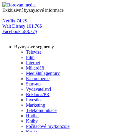
Exkluzivní byznysové informace
Netflix
74.2
$
Walt Disney
101.76
$
Facebook
588.77
$
Byznysové segmenty
Televize
Film
Internet
Miliardáři
Mediální agentury
E-commerce
Start-up
Vydavatelství
Reklama/PR
Investice
Marketing
Telekomunikace
Hudba
Knihy
Počítačové hry/konzole
Rádia