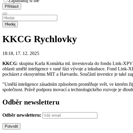
Zapamatuj si mě
Hledej
KKCG
Rychlovky
18:18, 17. 12. 2025
KKCG
: skupina Karla Komárka ml. investovala do fondu Link-XPV s
oblasti umělé inteligence v rané fázi vývoje a inkubace. Fond Link-XP
pocházet z ekosystému MIT a Harvardu. Součástí investice je také 
"Umělá inteligence zásadním způsobem proměňuje svět, ve kterém žije
společnost. Právě podpora inovací a technologického rozvoje je dl
Odběr newsletteru
Odběr newsletteru: