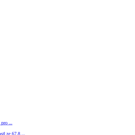
pro ...
l ze 67,8 ...