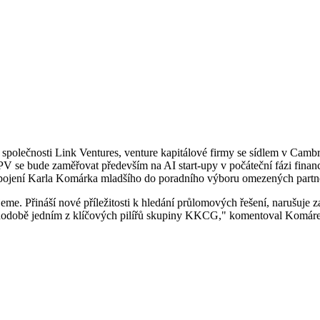
polečnosti Link Ventures, venture kapitálové firmy se sídlem v Cambri
V se bude zaměřovat především na AI start-upy v počáteční fázi financo
zapojení Karla Komárka mladšího do poradního výboru omezených part
me. Přináší nové příležitosti k hledání průlomových řešení, narušuje z
ouhodobě jedním z klíčových pilířů skupiny KKCG," komentoval Komár