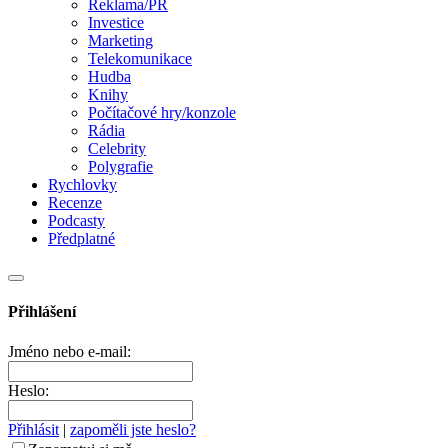
Reklama/PR
Investice
Marketing
Telekomunikace
Hudba
Knihy
Počítačové hry/konzole
Rádia
Celebrity
Polygrafie
Rychlovky
Recenze
Podcasty
Předplatné
Přihlášení
Jméno nebo e-mail:
Heslo:
Přihlásit
|
zapoměli jste heslo?