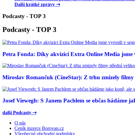
Další krátké zprávy ⇢
Podcasty - TOP 3
Podcasty - TOP 3
Petra Fonda: Díky akvizici Extra Online Media jsme vy
Miroslav Romančuk (CineStar): Z trhu zmizely filmy s
Josef Viewegh: S Janem Pachlem se občas hádáme jako
další Podcasty ⇢
O nás
Ceník inzerce Borovan.cz
Všeobecné obchodní podmínky