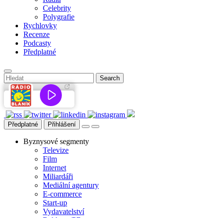
Celebrity
Polygrafie
Rychlovky
Recenze
Podcasty
Předplatné
Předplatné
Přihlášení
Byznysové segmenty
Televize
Film
Internet
Miliardáři
Mediální agentury
E-commerce
Start-up
Vydavatelství