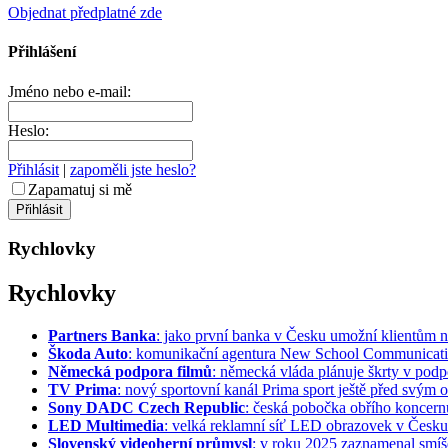
Objednat předplatné zde
Přihlášení
Jméno nebo e-mail:
Heslo:
Přihlásit
|
zapoměli jste heslo?
Zapamatuj si mě
Rychlovky
Rychlovky
Partners Banka
: jako první banka v Česku umožní klientům na
Škoda Auto
: komunikační agentura New School Communication
Německá podpora filmů
: německá vláda plánuje škrty v podpo
TV Prima
: nový sportovní kanál Prima sport ještě před svým of
Sony DADC Czech Republic
: česká pobočka obřího koncernu 
LED Multimedia
: velká reklamní síť LED obrazovek v Česku 
Slovenský videoherní průmysl
: v roku 2025 zaznamenal smíše