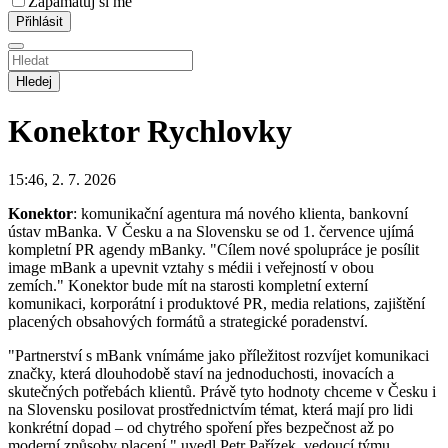
Zapamatuj si mě
Hledej
Konektor
Rychlovky
15:46, 2. 7. 2026
Konektor
: komunikační agentura má nového klienta, bankovní
ústav mBanka. V Česku a na Slovensku se od 1. července ujímá
kompletní PR agendy mBanky. "Cílem nové spolupráce je posílit
image mBank a upevnit vztahy s médii i veřejností v obou
zemích." Konektor bude mít na starosti kompletní externí
komunikaci, korporátní i produktové PR, media relations, zajištění
placených obsahových formátů a strategické poradenství.
"Partnerství s mBank vnímáme jako příležitost rozvíjet komunikaci
značky, která dlouhodobě staví na jednoduchosti, inovacích a
skutečných potřebách klientů. Právě tyto hodnoty chceme v Česku i
na Slovensku posilovat prostřednictvím témat, která mají pro lidi
konkrétní dopad – od chytrého spoření přes bezpečnost až po
moderní způsoby placení," uvedl Petr Pařízek, vedoucí týmu