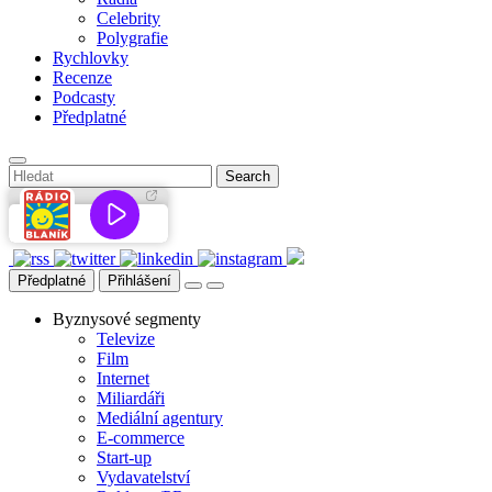
Celebrity
Polygrafie
Rychlovky
Recenze
Podcasty
Předplatné
Předplatné
Přihlášení
Byznysové segmenty
Televize
Film
Internet
Miliardáři
Mediální agentury
E-commerce
Start-up
Vydavatelství