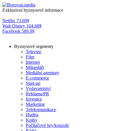
Exkluzivní byznysové informace
Netflix
73.69
$
Walt Disney
104.68
$
Facebook
589.9
$
Byznysové segmenty
Televize
Film
Internet
Miliardáři
Mediální agentury
E-commerce
Start-up
Vydavatelství
Reklama/PR
Investice
Marketing
Telekomunikace
Hudba
Knihy
Počítačové hry/konzole
Rádia