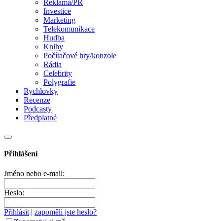
Reklama/PR
Investice
Marketing
Telekomunikace
Hudba
Knihy
Počítačové hry/konzole
Rádia
Celebrity
Polygrafie
Rychlovky
Recenze
Podcasty
Předplatné
Přihlášení
Jméno nebo e-mail:
Heslo:
Přihlásit
|
zapoměli jste heslo?