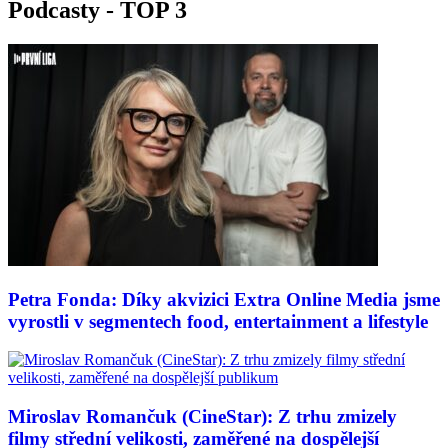
Podcasty - TOP 3
Petra Fonda: Díky akvizici Extra Online Media jsme
vyrostli v segmentech food, entertainment a lifestyle
Miroslav Romančuk (CineStar): Z trhu zmizely
filmy střední velikosti, zaměřené na dospělejší