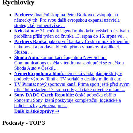
Rychlovky
Partners
: finanční skupina Petra Borkovce vstupuje na
německý trh. Pro svou další evropskou expanzi uzavřela
strategické partnerství se ...
Keltská noc
: 31. ročník legendárního krkonošského festivalu
proběhne příští týden od čtvrtka 13. srpna do 16. srpna ve ...
Partners Banka
: jako první banka v Česku umožní klientům
nakupovat a prodávat bitcoin přímo v bankovní aplikaci.
Služba ...
Škoda Auto
: komunikační agentura New School
Communications uspěla v tendru na spolupráci se značkou
Škoda Auto v České ...
Německá podpora filmů
: německá vláda plánuje škrty v
podpoře výroby filmů a TV seriálů o desítky milionů eur. ...
TV Prima
: nový sportovní kanál Prima sport ještě před svým
oficiálním startem 17. srpna odvysílá také odvetné utkání ...
Sony DADC Czech Republic
: česká pobočka obřího
koncernu Sony, která poskytuje kompletační, logistické a
balící služby, zejména pro ...
Další krátké zprávy ⇢
Podcasty - TOP 3