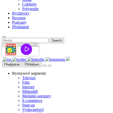
Celebrity
Polygrafie
Rychlovky
Recenze
Podcasty
Předplatné
Předplatné
Přihlášení
Byznysové segmenty
Televize
Film
Internet
Miliardáři
Mediální agentury
E-commerce
Start-up
Vydavatelství