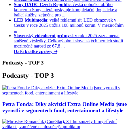
Sony DADC Czech Republic
: česká pobočka obřího
koncernu Sony, která poskytuje kompletační, logistické a
balící služby, zejména pro ...
LED Multimedia
: velká reklamní síť LED obrazovek v
Česku v roce 2025 utržila 108 milionů korun. V meziročním
...
Slovenský videoherní průmysl
: v roku 2025 zaznamenal
smíšené výsledky. Celkový obrat slovenských herních studií
meziročně narostl ze 67,8 ...
Další krátké zprávy ⇢
Podcasty - TOP 3
Podcasty - TOP 3
Petra Fonda: Díky akvizici Extra Online Media jsme
vyrostli v segmentech food, entertainment a lifestyle