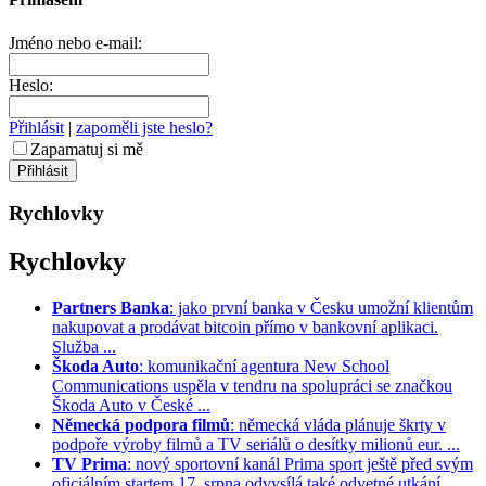
Jméno nebo e-mail:
Heslo:
Přihlásit
|
zapoměli jste heslo?
Zapamatuj si mě
Rychlovky
Rychlovky
Partners Banka
: jako první banka v Česku umožní klientům
nakupovat a prodávat bitcoin přímo v bankovní aplikaci.
Služba ...
Škoda Auto
: komunikační agentura New School
Communications uspěla v tendru na spolupráci se značkou
Škoda Auto v České ...
Německá podpora filmů
: německá vláda plánuje škrty v
podpoře výroby filmů a TV seriálů o desítky milionů eur. ...
TV Prima
: nový sportovní kanál Prima sport ještě před svým
oficiálním startem 17. srpna odvysílá také odvetné utkání ...