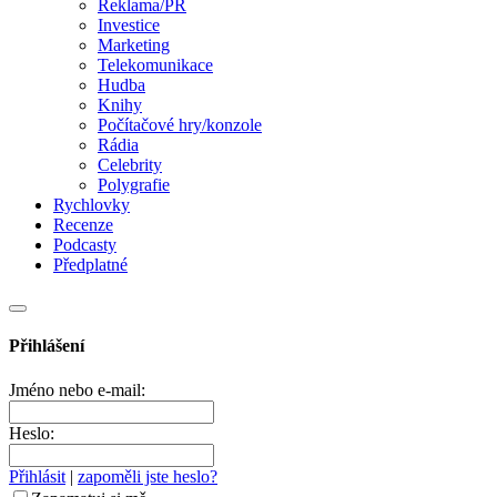
Reklama/PR
Investice
Marketing
Telekomunikace
Hudba
Knihy
Počítačové hry/konzole
Rádia
Celebrity
Polygrafie
Rychlovky
Recenze
Podcasty
Předplatné
Přihlášení
Jméno nebo e-mail:
Heslo:
Přihlásit
|
zapoměli jste heslo?