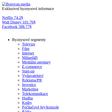
Exkluzivní byznysové informace
Netflix
74.2
$
Walt Disney
101.76
$
Facebook
588.77
$
Byznysové segmenty
Televize
Film
Internet
Miliardáři
Mediální agentury
E-commerce
Start-up
Vydavatelství
Reklama/PR
Investice
Marketing
Telekomunikace
Hudba
Knihy
Počítačové hry/konzole
Rádia