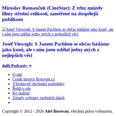
Miroslav Romančuk (CineStar): Z trhu zmizely
filmy střední velikosti, zaměřené na dospělejší
publikum
Josef Viewegh: S Janem Pachlem se občas hádáme
jako koně, ale s ním jsem udělal jedny mých z
nejlepších věcí
další Podcasty ⇢
O nás
Ceník inzerce Borovan.cz
Všeobecné obchodní podmínky
Řekli o nás
Ke stažení
Zásady ochrany osobních údajů
Copyright © 2012 - 2026
Aleš Borovan
, všechna práva vyhrazena.