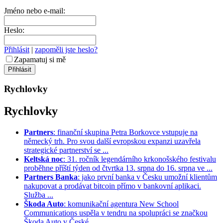
Jméno nebo e-mail:
Heslo:
Přihlásit
|
zapoměli jste heslo?
Zapamatuj si mě
Rychlovky
Rychlovky
Partners
: finanční skupina Petra Borkovce vstupuje na
německý trh. Pro svou další evropskou expanzi uzavřela
strategické partnerství se ...
Keltská noc
: 31. ročník legendárního krkonošského festivalu
proběhne příští týden od čtvrtka 13. srpna do 16. srpna ve ...
Partners Banka
: jako první banka v Česku umožní klientům
nakupovat a prodávat bitcoin přímo v bankovní aplikaci.
Služba ...
Škoda Auto
: komunikační agentura New School
Communications uspěla v tendru na spolupráci se značkou
Škoda Auto v České ...