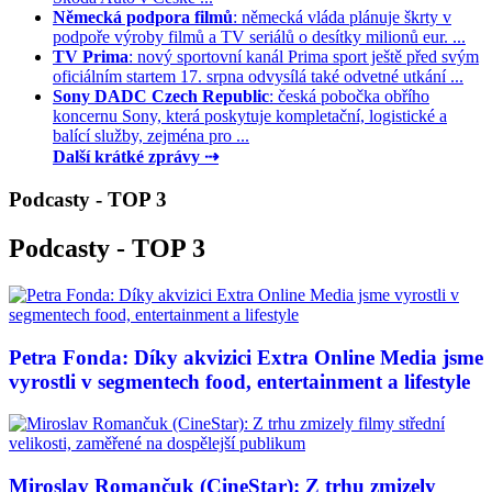
Německá podpora filmů
: německá vláda plánuje škrty v
podpoře výroby filmů a TV seriálů o desítky milionů eur. ...
TV Prima
: nový sportovní kanál Prima sport ještě před svým
oficiálním startem 17. srpna odvysílá také odvetné utkání ...
Sony DADC Czech Republic
: česká pobočka obřího
koncernu Sony, která poskytuje kompletační, logistické a
balící služby, zejména pro ...
Další krátké zprávy ⇢
Podcasty - TOP 3
Podcasty - TOP 3
Petra Fonda: Díky akvizici Extra Online Media jsme
vyrostli v segmentech food, entertainment a lifestyle
Miroslav Romančuk (CineStar): Z trhu zmizely