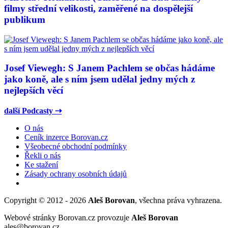
filmy střední velikosti, zaměřené na dospělejší
publikum
Josef Viewegh: S Janem Pachlem se občas hádáme
jako koně, ale s ním jsem udělal jedny mých z
nejlepších věcí
další Podcasty ⇢
O nás
Ceník inzerce Borovan.cz
Všeobecné obchodní podmínky
Řekli o nás
Ke stažení
Zásady ochrany osobních údajů
Copyright © 2012 - 2026
Aleš Borovan
, všechna práva vyhrazena.
Webové stránky Borovan.cz provozuje
Aleš Borovan
ales@borovan.cz.