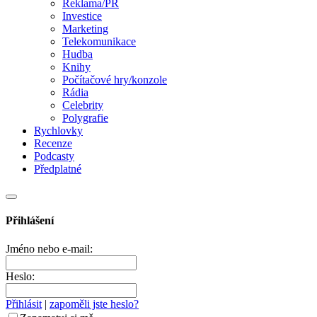
Reklama/PR
Investice
Marketing
Telekomunikace
Hudba
Knihy
Počítačové hry/konzole
Rádia
Celebrity
Polygrafie
Rychlovky
Recenze
Podcasty
Předplatné
Přihlášení
Jméno nebo e-mail:
Heslo:
Přihlásit
|
zapoměli jste heslo?