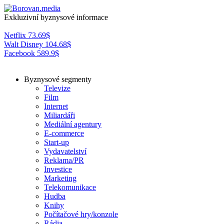
Exkluzivní byznysové informace
Netflix
73.69
$
Walt Disney
104.68
$
Facebook
589.9
$
Byznysové segmenty
Televize
Film
Internet
Miliardáři
Mediální agentury
E-commerce
Start-up
Vydavatelství
Reklama/PR
Investice
Marketing
Telekomunikace
Hudba
Knihy
Počítačové hry/konzole
Rádia