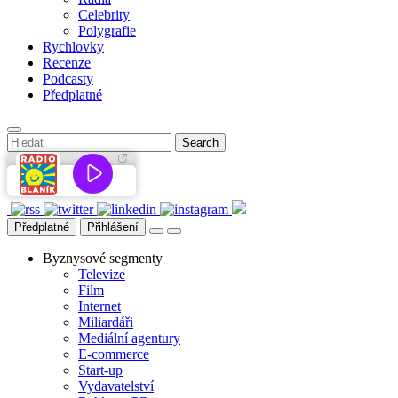
Celebrity
Polygrafie
Rychlovky
Recenze
Podcasty
Předplatné
Předplatné
Přihlášení
Byznysové segmenty
Televize
Film
Internet
Miliardáři
Mediální agentury
E-commerce
Start-up
Vydavatelství